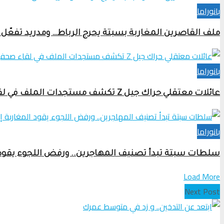
بانوراما
ملف القاصرين المغاربة بسبتة يحرج الرباط… ومدريد تفعّل 
بانوراما
عائلات معتقلي حراك جيل Z تكشف مستجدات الملف في لقاء صحفي بالرباط
بانوراما
سلطات سبتة تبدأ تصنيف المهاجرين.. ورفض اللجوء يقود ا
Load More
Next Post