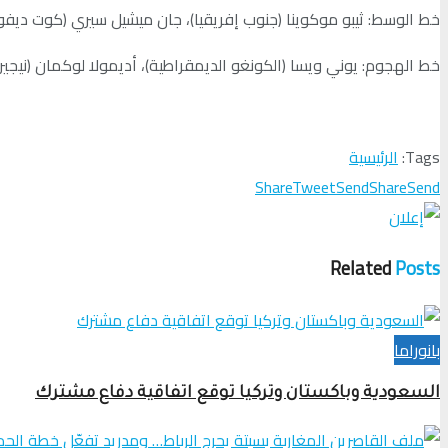
خط الوسط: ثيبو موكوينا (جنوب إفريقيا)، جان ميشيل سيري (كوت ديفوا
خط الهجوم: يوني ويسا (الكونغو الديمقراطية)، أديمولا لوكمان (نيجيريا)،
Tags:
الرئيسية
Share
Tweet
Send
Share
Send
Related
Posts
بانوراما
السعودية وباكستان وتركيا توقع اتفاقية دفاع مشترك