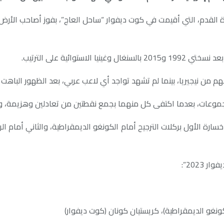
وائية على الترتيب.
دع الثلاثي المتبقي، مصر وموريتانيا والمغرب، من دور الـ16 بعد خسارة الأول بركلات الترجيح أمام الكو
2023”:
(الكونغو الديمقراطية)، كريستيان كونان (كوت ديفوار)