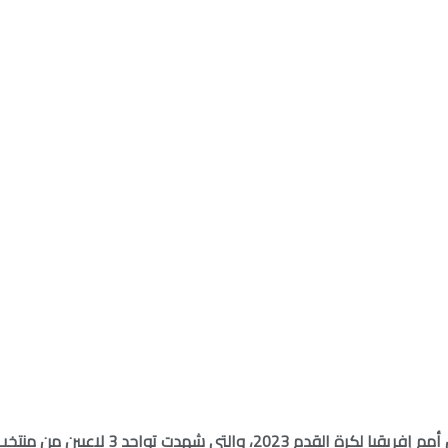
يفوار المتوج باللقب، وغيابا تاما للاعبين العرب.