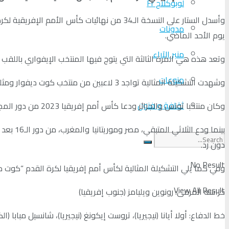
لوبوكلاج Fr
مدونات
يوم الأحد الماضي.
منبر الآراء
وتعد هذه هي المرة الثالثة التي يتوج فيها المنتخب الإيفواري باللقب بعد نسختي 1992 و2015 بالسنغال وغينيا الاست
منوعات
وشهدت التشكيلة المثالية تواجد 3 لاعبين من منتخب كوت ديفوار ومثلهم من نيجيريا، بينما لم تشهد تواجد أي لاعب عربي، بعد الظهور الباهت للمنتخبات العربية الخمسة التي شاركت في النسخة الأخيرة.
ثقافة و فنون
وكان منتخبا تونس والجزائر ودعا كأس أمم إفريقيا 2023 من دور المجموعات، بعدما اكتفى كل منهما بجمع نقطتين من تعادلين وهزيمة، ودون تحقيق أي فوز.
بينما و
دون رد.
No Result
وفي كما يلي التشكيلة المثالية لكأس أمم إفريقيا لكرة القدم “كوت ديفوار 
View All Result
حراسة المرمى: رونوين ويليامز (جنوب إفريقيا)
خط الدفاع: أولا أيانا (نيجيريا)، تروست إيكونغ (نيجيريا)، شانسيل مبابا 