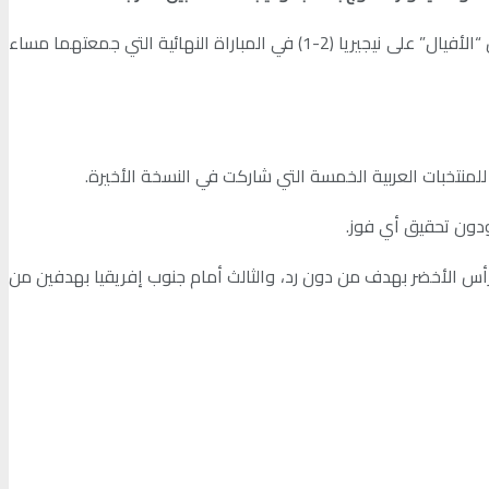
وأسدل الستار على النسخة الـ34 من نهائيات كأس الأمم الإفريقية لكرة القدم، التي أقيمت في كوت ديفوار “ساحل العاج”، بفوز أصاحب الأرض “الأفيال” على نيجيريا (2-1) في المباراة النهائية التي جمعتهما مساء
نغو الديمقراطية، والثاني أمام الرأس الأخضر بهدف من دون رد، والثالث أمام جنوب إفريقيا بهدفين من