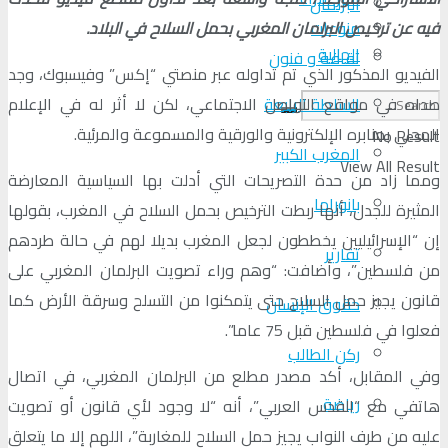
البرلمان
منوعات
فيه عن ترخيص البرلمان المغربي بحمل السلاح في البلاد.
الجالية
ثقافة و فنون
الفيديو المذكور الذي تم تداوله عبر منصتي “إكس” وفيسبوك، وجد
السلطة الرابعة
صداه في مواقع التواصل الاجتماعي، لكن لا أثر له في الإعلام
المحلي بمنابره الإلكترونية والورقية والمسموعة والمرئية.
No Result
المغرب الكبير
View All Result
ومما زاد من حدة التصريحات التي أدلت بها السياسية المعارضة
بانوراما
المثيرة للجدل، أنها ربطت الترخيص بحمل السلاح في المغرب، بقولها
إن “الإسرائيليين يخططون لجعل المغرب بديلا لهم في حالة طردهم
تقارير
من فلسطين”، وأضافت: “وهم وراء تصويت البرلمان المغربي على
قانون يجيز حمل السلاح حتى يتمكنوا من التسلح وسرقة الأرض كما
حقوق الإنسان
فعلوا في فلسطين قبل 75 عاما”.
ركن الطالب
وفي المقابل، أكد مصدر مطلع من البرلمان المغربي، في اتصال
رياضة
هاتفي مع “القدس العربي”، أنه “لا وجود لأي قانون أو تصويت
عليه من طرف النواب يجيز حمل السلاح للمغاربة”، اللهم إلا ما يتعلق