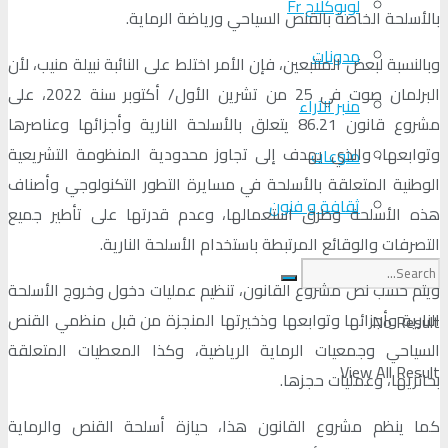
لوبوكلاج Fr
بالأسلحة الخاصة بالقنص السياحي ورياضة الرماية.
مدونات
وبالنسبة لبعض المتتبعين، فإن الأمر اختلط على النائبة نبيلة منيب، لأن
البرلمان صوت في 25 من تشرين الأول/ أكتوبر سنة 2022، على
منبر الآراء
مشروع قانون 86.21 يتعلق بالأسلحة النارية وأجزائها وعناصرها
وتوابعها، والذي يهدف إلى تجاوز محدودية المنظومة التشريعية
منوعات
الوطنية المتعلقة بالأسلحة في مسايرة التطور التكنولوجي وأصناف
ثقافة و فنون
هذه الأسلحة وطرق استعمالها، وعدم قدرتها على تأطير جميع
التصرفات والوقائع المرتبطة باستخدام الأسلحة النارية.
ويتم حسب نص مشروع القانون، تنظيم عمليات دخول وخروج الأسلحة
النارية وأجزائها وتوابعها وذخيرتها المنجزة من قبل منظمي القنص
No Result
السياحي وجمعيات الرماية الرياضية، وكذا المعطيات المتعلقة
View All Result
بحائزيها، وعمليات حجزها.
كما ينظم مشروع القانون هذا، حيازة أسلحة القنص والرماية