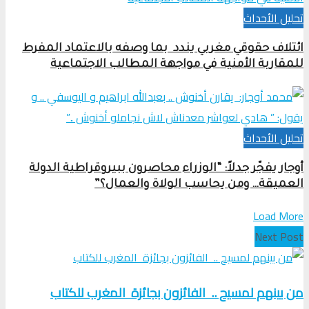
تحلیل الأحداث
ائتلاف حقوقي مغربي يندد بما وصفه بالاعتماد المفرط
للمقاربة الأمنية في مواجهة المطالب الاجتماعية
تحلیل الأحداث
أوجار يفجّر جدلاً: “الوزراء محاصرون ببيروقراطية الدولة
العميقة… ومن يحاسب الولاة والعمال؟”
Load More
Next Post
من بينهم لمسيح .. الفائزون بجائزة المغرب للكتاب