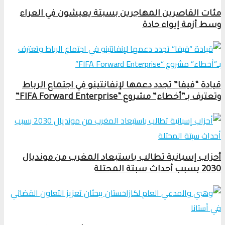
مئات القاصرين المهاجرين بسبتة يعيشون في العراء
وسط أزمة إيواء حادة
قيادة “فيفا” تجدد دعمها لإنفانتينو في اجتماع الرباط
وتعترف بـ”أخطاء” مشروع “FIFA Forward Enterprise”
أحزاب إسبانية تطالب باستبعاد المغرب من مونديال
2030 بسبب أحداث سبتة المحتلة