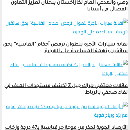
وهبي والمدعي العام لكازاخستان يبحثان تعزيز التعاون
القضائي في أستانا
نقابة سيارات الأجرة بتطوان ترفض أحكام “القاسية” بحق
سائقين بتهمة المساعدة على الهجرة
عائلات معتقلي حراك جيل Z تكشف مستجدات الملف في
لقاء صحفي بالرباط
الأرصاد الجوية تحذر من موجة حر قياسية بـ47 درجة وزخات