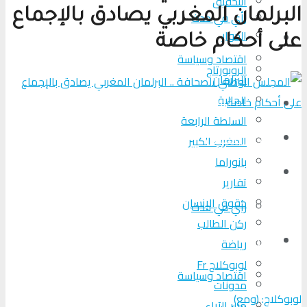
التحقیق
البرلمان المغربي يصادق بالإجماع
رأي في حدث
الحوار
المزيد
على أحكام خاصة
اقتصاد وسياسة
الروبورتاج
البرلمان
الجالية
تحلیل الأحداث
السلطة الرابعة
من عين المكان
المغرب الكبير
بانوراما
لوبوكلاج TV
تقارير
حقوق الإنسان
رأي في حدث
ركن الطالب
المزيد
رياضة
لوبوكلاج Fr
اقتصاد وسياسة
مدونات
لوبوكلاج: (ومع)
منبر الآراء