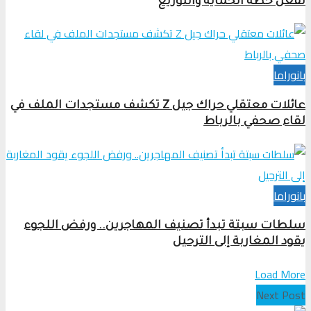
تفعّل خطة الحماية والتوزيع
بانوراما
عائلات معتقلي حراك جيل Z تكشف مستجدات الملف في
لقاء صحفي بالرباط
بانوراما
سلطات سبتة تبدأ تصنيف المهاجرين.. ورفض اللجوء
يقود المغاربة إلى الترحيل
Load More
Next Post