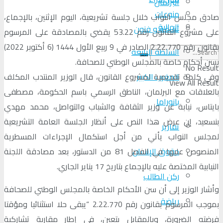
البرلمان
منوعات
صادق مجلس النواب خلال جلسة تشريعية، اليوم الإثنين، بالإجماع،
الجالية
ثقافة و فنون
على مشروع القانون رقم 53.22 يقضي بالمصادقة على المرسوم
بقانون رقم 2.22.770 الصادر في 9 ربيع الأول 1444 (6 أكتوبر 2022)
السلطة الرابعة
بسن أحكام خاصة بالمجلس الوطني للصحافة.
No Result
المغرب الكبير
وفي كلمة تقديمية لمشروع القانون، قال الوزير المنتدب المكلف
View All Result
بالعلاقات مع البرلمان، الناطق الرسمي باسم الحكومة، مصطفى
بانوراما
بايتاس، نيابة عن وزير الثقافة والشباب والتواصل، محمد مهدي
بنسعيد، إن عرض هذا النص على أنظار الجلسة العامة التشريعية
تقارير
لمجلس النواب يأتي من أجل استكمال الإجراءات المسطرية
حقوق الإنسان
المنصوص عليها في الفصل 81 من الدستور، بعد مصادقة اللجنة
النيابية المختصة عليه بالإجماع بتاريخ 17 يناير الجاري.
ركن الطالب
وأشار الوزير إلى أن سن الأحكام الخاصة بالمجلس الوطني للصحافة
رياضة
بموجب المرسوم بقانون رقم 2.22.770 “يبقى حلا استثنائيا ومؤقتا
فرضته الضرورة، وبالمقابل يتعين، في إطار مقاربة تشاركية