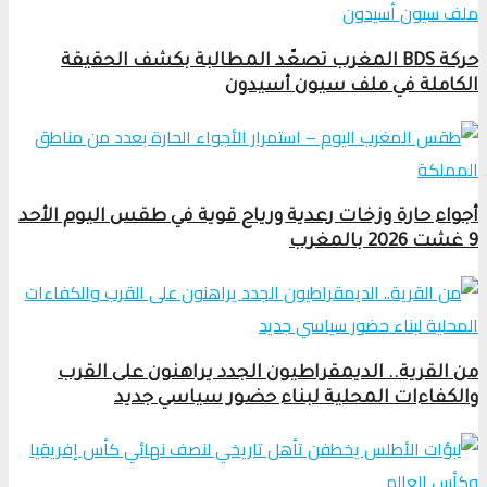
حركة BDS المغرب تصعّد المطالبة بكشف الحقيقة
الكاملة في ملف سيون أسيدون
أجواء حارة وزخات رعدية ورياح قوية في طقس اليوم الأحد
9 غشت 2026 بالمغرب
من القرية.. الديمقراطيون الجدد يراهنون على القرب
والكفاءات المحلية لبناء حضور سياسي جديد