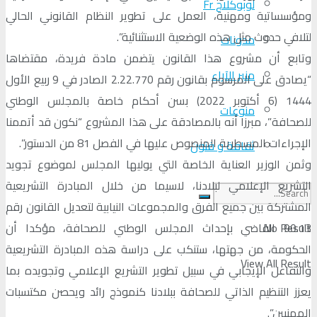
لوبوكلاج Fr
ومؤسساتية ومهنية، العمل على تطوير النظام القانوني الحالي
لتلافي حدوث مثل هذه الوضعية الاستثنائية”.
مدونات
وتابع أن مشروع هذا القانون يتضمن مادة فريدة، مقتضاها
منبر الآراء
“يصادق على المرسوم بقانون رقم 2.22.770 الصادر في 9 ربيع الأول
1444 (6 أكتوبر 2022) بسن أحكام خاصة بالمجلس الوطني
منوعات
للصحافة”، مبرزا أنه بالمصادقة على هذا المشروع “نكون قد أتممنا
الإجراءات المسطرية المنصوص عليها في الفصل 81 من الدستور”.
ثقافة و فنون
وثمن الوزير العناية الخاصة التي يوليها المجلس لموضوع تجويد
التشريع الإعلامي لبلادنا، لاسيما من خلال المبادرة التشريعية
المشتركة بين جميع الفرق والمجموعات النيابية لتعديل القانون رقم
No Result
90.13 القاضي بإحداث المجلس الوطني للصحافة، مؤكدا أن
الحكومة، من جهتها، ستنكب على دراسة هذه المبادرة التشريعية
View All Result
والتفاعل الإيجابي في سبيل تطوير التشريع الإعلامي وتجويده بما
يعزز التنظيم الذاتي للصحافة ببلادنا كنموذج رائد ويحصن مكتسبات
المهنيين”.