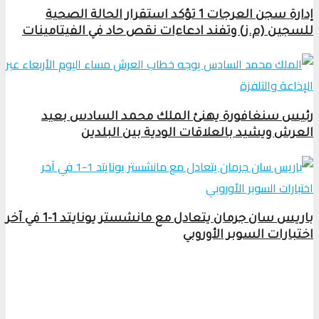
إدارة سجن العرجات 1 تؤكد استقرار الحالة الصحية
للسجين (م.ز) وتفند ادعاءات نقص حاد في الفيتامينات
رئيس سنغافورة يهنئ الملك محمد السادس بعيد
العرش ويشيد بالعلاقات الودية بين البلدين
باريس سان جرمان يتعادل مع مانشستر يونايتد 1-1 في آخر
اختبارات السوبر الأوروبي