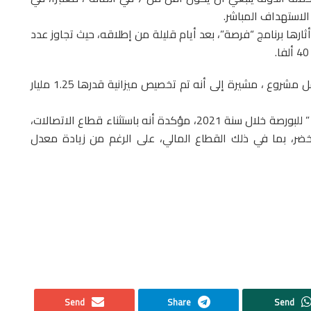
لاستهداف المباشر.
ارها برنامج “فرصة”، بعد أيام قليلة من إطلاقه، حيث تجاوز عدد
وبحسب الصحيفة، بعد الانتقاء، سيتم دعم 10 آلاف حامل مشروع ، مشيرة إلى أنه تم تخصيص ميزانية قدرها 1.25 مليار
وفي سياق منفصل، توقفت “شالانج” عند “الأداء الجيد ” للبورصة خلال سنة 2021، مؤكدة أنه باستثناء قطاع الاتصالات،
ضر، بما في ذلك القطاع المالي، على الرغم من زيادة معدل
Send
Share
Send