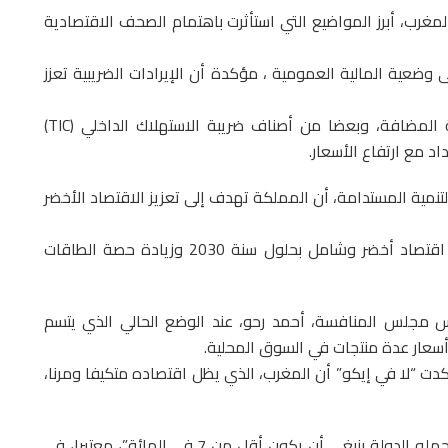
لمغرب، أبرز المواضيع التي استأثرت باهتمام الصحف الاقتصادية
وضعية المالية العمومية ، مؤكدة أن الإيرادات الضريبية تعزز
وأشارت، في هذا الصدد، إلى أن الضريبة على القيمة المضافة، وبعضا من أصناف ضريبة الاستهلاك الداخلي (TIC)
اد مع ارتفاع الأسعار.
نمية المستدامة، أن المملكة تهدف إلى تعزيز الاقتصاد الأخضر
وأوضح كاتب المقال أن الأمر يتعلق بـ” إرساء أسس اقتصاد أخضر وشامل بحلول سنة 2030 وزيادة حصة الطاقات
س مجلس المنافسة، أحمد رحو، عند الوضع الحالي الذي يتسم
 أسعار عدة منتجات في السوق المحلية.
كدت “لا في إيكو” أن المغرب، الذي يظل اقتصاده متكيفا ومرنا،
وأوضح صاحب المقال أن “المستوى الذي يمكن أن تتحمله الدولة ينبغي أن يكون أقل من 7 في المائة”، معتبرا، في