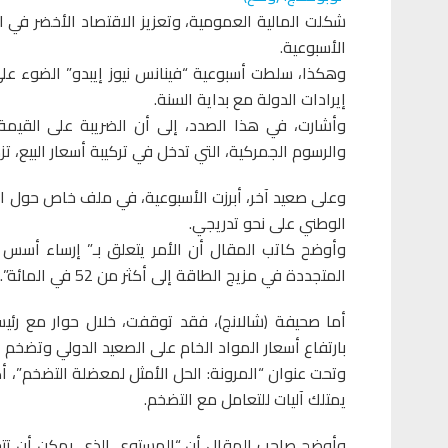
شكلت المالية العمومية، وتعزيز الاقتصاد الأخضر في ا
الأسبوعية.
وهكذا، سلطت أسبوعية “فينانس نيوز إيبدو” الضوء على 
إيرادات الدولة مع بداية السنة.
والرسوم الجمركية، التي تدخل في تركيبة أسعار البيع، تزد
وعلى صعيد آخر، أبرزت الأسبوعية، في ملف خاص حول الت
الوطني على نحو تدريجي.
المتجددة في مزيج الطاقة إلى أكثر من 52 في المائة”.
أما صحيفة (شالانج)، فقد توقفت، خلال حوار مع رئي
بارتفاع أسعار المواد الخام على الصعيد الدولي وتضخم
وتحت عنوان “المرونة: الحل الأمثل لمعضلة التضخم”، أ
يمتلك آليات للتعامل مع التضخم.