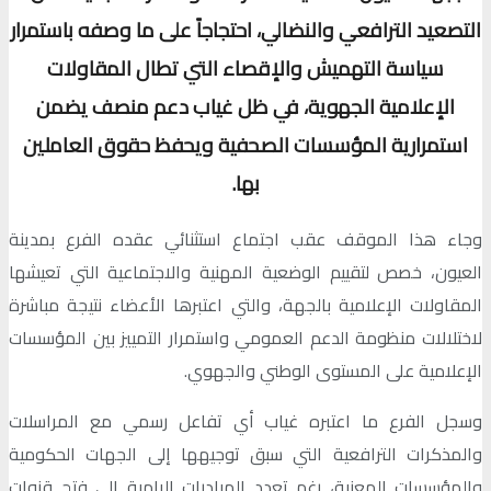
التصعيد الترافعي والنضالي، احتجاجاً على ما وصفه باستمرار
سياسة التهميش والإقصاء التي تطال المقاولات
الإعلامية الجهوية، في ظل غياب دعم منصف يضمن
استمرارية المؤسسات الصحفية ويحفظ حقوق العاملين
بها.
وجاء هذا الموقف عقب اجتماع استثنائي عقده الفرع بمدينة
العيون، خصص لتقييم الوضعية المهنية والاجتماعية التي تعيشها
المقاولات الإعلامية بالجهة، والتي اعتبرها الأعضاء نتيجة مباشرة
لاختلالات منظومة الدعم العمومي واستمرار التمييز بين المؤسسات
الإعلامية على المستوى الوطني والجهوي.
وسجل الفرع ما اعتبره غياب أي تفاعل رسمي مع المراسلات
والمذكرات الترافعية التي سبق توجيهها إلى الجهات الحكومية
والمؤسسات المعنية، رغم تعدد المبادرات الرامية إلى فتح قنوات