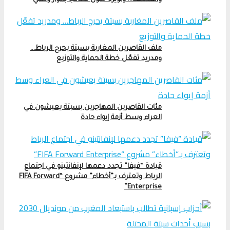
ملف القاصرين المغاربة بسبتة يحرج الرباط…
ومدريد تفعّل خطة الحماية والتوزيع
مئات القاصرين المهاجرين بسبتة يعيشون في
العراء وسط أزمة إيواء حادة
قيادة “فيفا” تجدد دعمها لإنفانتينو في اجتماع
الرباط وتعترف بـ”أخطاء” مشروع “FIFA Forward
Enterprise”