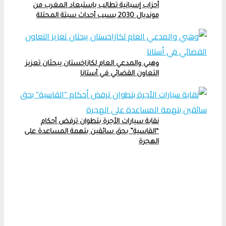
أحزاب إسبانية تطالب باستبعاد المغرب من
مونديال 2030 بسبب أحداث سبتة المحتلة
وهبي والمدعي العام لكازاخستان يبحثان تعزيز
التعاون القضائي في أستانا
نقابة سيارات الأجرة بتطوان ترفض أحكام
“القاسية” بحق سائقين بتهمة المساعدة على
الهجرة