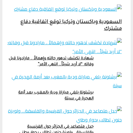
السعودية وباكستان وتركيا توقع اتفاقية دفاع
مشترك
شهادة تكشف تدهور حالته وإهمالاً .. مارادونا قبل
وفاته: “لا أريد شيئاً… انتهى الأمر”
برشلونة يلغي مباراة ودية بالمغرب بعد أزمة
الهجرة في سبتة
جدل متصاعد في الجزائر حول الفرنسية
والفلسفة… ولويزة حنون تطالب بحوار وطني