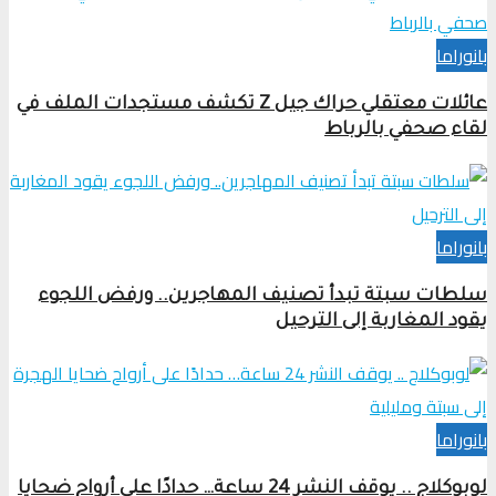
بانوراما
عائلات معتقلي حراك جيل Z تكشف مستجدات الملف في
لقاء صحفي بالرباط
بانوراما
سلطات سبتة تبدأ تصنيف المهاجرين.. ورفض اللجوء
يقود المغاربة إلى الترحيل
بانوراما
لوبوكلاج .. يوقف النشر 24 ساعة… حدادًا على أرواح ضحايا