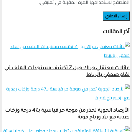
المتصفح لاستخدامها المرة المقبلة في تعليقي.
أخر المقالات
عائلات معتقلي حراك جيل Z تكشف مستجدات الملف في
لقاء صحفي بالرباط
الأرصاد الجوية تحذر من موجة حر قياسية بـ47 درجة وزخات
رعدية مع برَد ورياح قوية