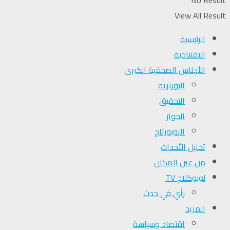
View All Result
الرئيسية
الافتتاحية
الأجناس الصحفية الكبرى
البورتريه
التحقیق
الحوار
الروبورتاج
تحلیل الأحداث
من عين المكان
لوبوكلاج TV
رأي في حدث
المزيد
اقتصاد وسياسة