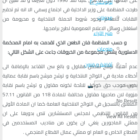
لوبوكلاج Fr
طرحت المنظمة على وزير الداخلية في اجتماع رسمي الا انه تم تحقير
مدونات
النقابات لانعدام وجود شروط الحملة الانتخابية و محرومة من
استغلال وسائل الاعلام العمومية لطرح برامجها.
منبر الآراء
و حسب المنظمة فان الطعن الذي تقدمت به امام المحكمة
منوعات
الدستورية يشمل مجموعة من الخروقات جاءت على الشكل التالي:
ثقافة و فنون
عدم أهلية ترشح شخص مقاول و بالغ سن التقاعد بالإضافة الى
أخطاء مادية في اللوائح الانتخابية و ترشح مرشح باسم نقابة عمالية
بدون موجب حق كوكيل للائحة لكونه مقاول و ترشح باسم نقابة
مزورة لان صاحبها مقاول مخالفة للمادة 118 من القانون 57.11
No Result
المتعلق بالتسجيل في اللوائح الانتخابية العامة كما ان المادة الأولى
من القانون التنظيمي لمجلس المستشارين تنص بدورها على ان
View All Result
ممثلي الماجورين ينغي ان يكون من مناديب المستخدمين في
القطاع الخاص و العام او ممثلي عمال القطاع المنجمي .