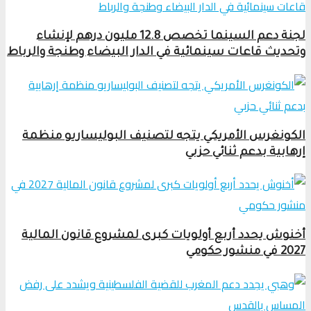
لجنة دعم السينما تخصص 12.8 مليون درهم لإنشاء
وتحديث قاعات سينمائية في الدار البيضاء وطنجة والرباط
الكونغرس الأمريكي يتجه لتصنيف البوليساريو منظمة
إرهابية بدعم ثنائي حزبي
أخنوش يحدد أربع أولويات كبرى لمشروع قانون المالية
2027 في منشور حكومي