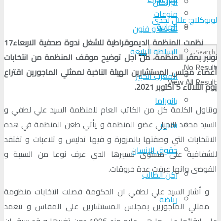
البرلمان
منوعات
لوبوكلاج: علال نجدي
الجالية
ثقافة و فنون
نظمت المنظمة الديموقراطية للشغل ندوة صحفية الاربعاء17
السلطة الرابعة
نونبر بمقر المنظمة، من اجل توضيح موقف المنظمة من انتخابات
No Result
أعضاء مجلس المستشارين الهيئة الناخبة لممثلي الماجورين اقتراع
المغرب الكبير
View All Result
يوم الثلاثاء 5 أكتوبر 2021.
بانوراما
وتناول الكلمة كل من الكاتب العام للمنظمة السيد علي لطفي و
السيد محمد النحيلي عضو المنظمة و يأتي طعن المنظمة في هده
تقارير
الانتخابات التي وصفتها بالمزورة و فيها تدليس و تلاعبات و تفتقد
حقوق الإنسان
للشفافية على مستوى تسييرها الدي عرف نوعا من السيبة و
الفوضى وانها عرفت عدة خروقات.
ركن الطالب
و أشار السيد علي لطفي ان الحكومة فصلت انتخابات منظومة
رياضة
ممثلي الماجورين بمجلس المستشارين على المقاس و تتعمد
على ابقائها على ما هي عليه مند 1996 دون تغيرها و قد سبق ان