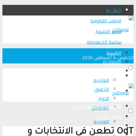
اتصل بنا
البيانات القانونية
قسم الإشهار
سياسة الخصوصية
الرئيسية
الخميس 6 أغسطس 2026
الافتتاحية
الأجناس الصحفية الكبرى
الرئيسية
البورتريه
التحقیق
الافتتاحية
الحوار
الأجناس الصحفية الكبرى
الروبورتاج
تحلیل الأحداث
البورتريه
من عين المكان
OdT تطعن في الانتخابات و
لوبوكلاج TV