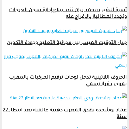
أسرة النقيب محمد زيان تندد ببلاغ إدارة سجن العرجات
وتجدد المطالبة بالإفراج عنه
جدل التوقيت الميسر بين مجانية التعليم وجودة التكوين
الحروف اللاتينية تدخل لوحات ترقيم المركبات بالمغرب
بموجب قرار رسمي
عماد بوشجدة يهدي المغرب ذهبية عالمية بعد انتظار 22
سنة