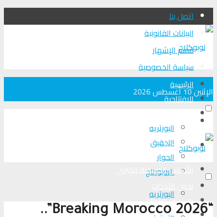
اتصل بنا
البيانات القانونية
قسم الإشهار
سياسة الخصوصية
الرئيسية
الإثنين 10 أغسطس 2026
الافتتاحية
الأجناس الصحفية الكبرى
الرئيسية
البورتريه
التحقیق
الافتتاحية
الحوار
الأجناس الصحفية الكبرى
الروبورتاج
تحلیل الأحداث
البورتريه
من عين المكان
“Breaking Morocco 2026”..
لوبوكلاج TV