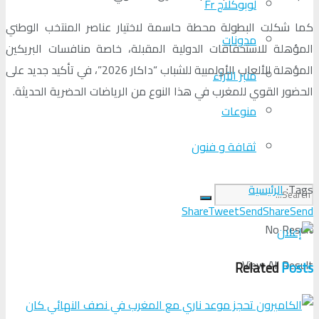
لوبوكلاج Fr
كما شكلت البطولة محطة حاسمة لاختيار عناصر المنتخب الوطني
مدونات
المؤهلة للاستحقاقات الدولية المقبلة، خاصة منافسات البريكين
المؤهلة للألعاب الأولمبية للشباب “داكار 2026”، في تأكيد جديد على
منبر الآراء
الحضور القوي للمغرب في هذا النوع من الرياضات الحضرية الحديثة.
منوعات
ثقافة و فنون
Tags:
الرئيسية
Share
Tweet
Send
Share
Send
No Result
View All Result
Related
Posts