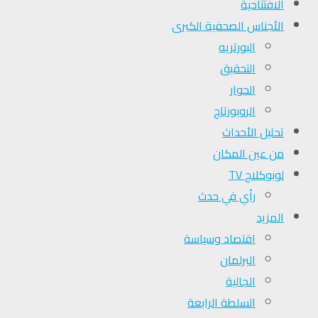
الافتتاحية
الأجناس الصحفية الكبرى
البورتريه
التحقیق
الحوار
الروبورتاج
تحلیل الأحداث
من عين المكان
لوبوكلاج TV
رأي في حدث
المزيد
اقتصاد وسياسة
البرلمان
الجالية
السلطة الرابعة