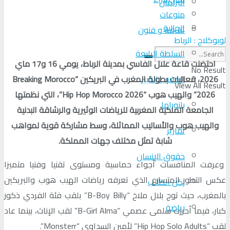
البرلمان
منوعات
الجالية
ثقافة و فنون
لوبوكلاج : الرباط
السلطة الرابعة
احتضنت قاعة علال الفاسي بمدينة الرباط، يومي 16 و17 ماي
No Result
2026، فعاليات بطولة المغرب في البريكين “Breaking Morocco
المغرب الكبير
View All Result
2026” والهيب هوب “Hip Hop Morocco 2026”، التي نظمتها
بانوراما
الجامعة الملكية المغربية للرياضات الوثيرية والرشاقة البدنية
والهيب هوب والأساليب المماثلة، وسط مشاركة قوية لمواهب
تقارير
شابة تمثل مختلف جهات المملكة.
حقوق الإنسان
وعرفت المنافسات أجواء حماسية ومستوى تقنيا وفنيا متميزا
عكس التطور المتسارع الذي تعرفه رياضات الهيب هوب والبريكين
ركن الطالب
بالمغرب، حيث توج بلال ملاخ “B-Boy Billy” بلقب فئة الفردي ذكور
رياضة
كبار، فيما أحرزت سلمى عصمي “B-Girl Alma” لقب الإناث، بينما عاد
لقب “Hip Hop Solo Adults” لأمين السداوي “Monsterr”.