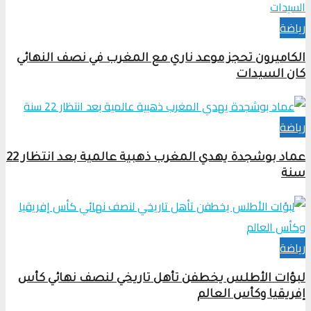
رياضة
الكاميرون تحجز موعد ناري مع المغرب في نصف النهائي
كان السيدات
رياضة
عماد بوشجدة يهدي المغرب ذهبية عالمية بعد انتظار 22
سنة
رياضة
لبؤات الأطلس يخطفن تأهل تاريخي لنصف نهائي كأس
إفريقيا وكأس العالم