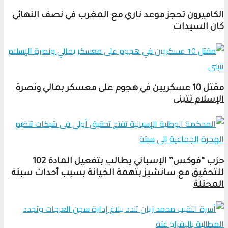
الكاميرون تحجز موعد ناري مع المغرب في نصف النهائي
كان السيدات
مقتل 10 عسكريين في هجوم على معسكر بمالي ونصرة
الإسلام تتبنى
حزب “فوكس” الإسباني يطالب بتفعيل المادة 102
للتحقيق مع سانشيز بتهمة الخيانة بسبب أحداث سبتة
المحتلة