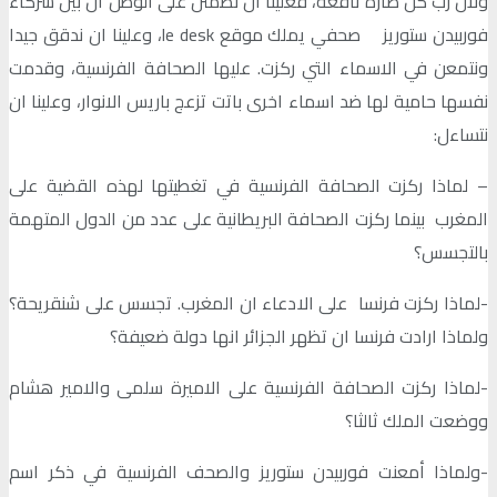
ولأن رب كل ضارة نافعة، فعلينا ان نطمئن على الوطن ان بين شركاء
فوربيدن ستوريز صحفي يملك موقع le desk، وعلينا ان ندقق جيدا
ونتمعن في الاسماء التي ركزت. عليها الصحافة الفرنسية، وقدمت
نفسها حامية لها ضد اسماء اخرى باتت تزعج باريس الانوار، وعلينا ان
نتساءل:
– لماذا ركزت الصحافة الفرنسية في تغطيتها لهذه القضية على
المغرب بينما ركزت الصحافة البريطانية على عدد من الدول المتهمة
بالتجسس؟
-لماذا ركزت فرنسا على الادعاء ان المغرب. تجسس على شنقريحة؟
ولماذا ارادت فرنسا ان تظهر الجزائر انها دولة ضعيفة؟
-لماذا ركزت الصحافة الفرنسية على الاميرة سلمى والامير هشام
ووضعت الملك ثالثا؟
-ولماذا أمعنت فوربيدن ستوريز والصحف الفرنسية في ذكر اسم