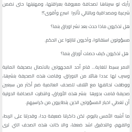
رأيك لو سربناها لصحافة معروفة بعراقتها، ومهنيتها حتى نضمن
شرعية ومصداقية وبالتالي تأثيرا اسرع وأقوى؟!
هل تذكرون ماذا حدث بعد نشر اوراق بنما؟
مسؤولون استقالوا، وآخرون تنازلوا عن الحكم.
هل تذكرون كيف حصلت أوراق بنما؟
الامر بسيط للغاية… قام أحد المجهولين بالاتصال بصحيفة المانية
وسرب لها عددا هائلا من الاوراق، وقامت هذه الصحيفة بنشرها،
ووظفت تحالفها مع ائتلاف للصحف العالمية ضم أكثر من سبعين
صحيفة قامت بدورها بنشر هذه الأوراق، وانتظرت الصحافة الدولية
أن تغطي اخبار المسؤولين الذين يتطايرون من كراسيهم.
ما أشبه الأمس باليوم، لكن ذاكرتنا ضعيفة جدا، وقدرتنا على الربط،
والفهم، والتدقيق اشد ضعفا، والا كانت هذه الصحف التي ترى