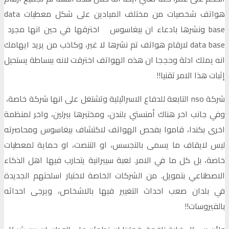
هواتف شخصيات من مختلف الميادين على شكل معطيات data
base ونشرها بادعاء ان بيغاسوس اخترقها في حين انها مجرد
data base لارقام هواتف تم نشرها لا غير، وكاذب من يريد ايهامك
انه يملك ادلة وحججا ان هذه الهواتف اخترقت لانه ببساطة يستحيل
إثبات هذا الامر تقنيا!!
شركة nso التابعة للدفاع الاسرائيلية وتشتغل على انها شركة خاصة،
وفي جانب اخر هناك أمنستي بلندن، ومختبرها ببرلين، واخر لمنظمة
اخرى بكندا، قاموا بفحص الهواتف لاكتشاف بيغاسوس ومحاصرته
ليس لايقاف ما يسمى بالتجسس، او التنصت، او حماية لمعطيات
خاصة، بل كل ما في الامر. لعبة سيبرانية يتحارب فيها اهل الذكاء
الاصطناعي بتمويل. من الشركات الخاصة لاختبار اسلحتهم الجديدة
في بلدان صعب احداث التغيير فيها بالاشخاص، ويرجى احداثه
بالفيروسات!!