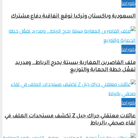
بانوراما
السعودية وباكستان وتركيا توقع اتفاقية دفاع مشترك
بانوراما
ملف القاصرين المغاربة بسبتة يحرج الرباط… ومدريد
تفعّل خطة الحماية والتوزيع
بانوراما
عائلات معتقلي حراك جيل Z تكشف مستجدات الملف في
لقاء صحفي بالرباط