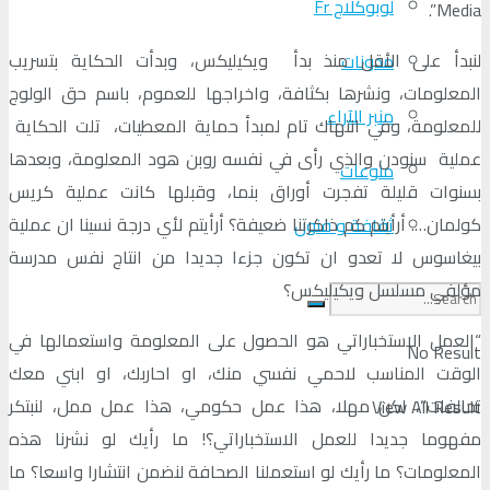
لوبوكلاج Fr
Media”.
لنبدأ على الأقل منذ بدأ ويكيليكس، وبدأت الحكاية بتسريب
مدونات
المعلومات، ونشرها بكثافة، واخراجها للعموم، باسم حق الولوج
منبر الآراء
للمعلومة، وفي انتهاك تام لمبدأ حماية المعطيات، تلت الحكاية
عملية سنودن والذي رأى في نفسه روبن هود المعلومة، وبعدها
منوعات
بسنوات قليلة تفجرت أوراق بنما، وقبلها كانت عملية كريس
كولمان…. أرأيتم كم ذاكرتنا ضعيفة؟ أرأيتم لأي درجة نسينا ان عملية
ثقافة و فنون
بيغاسوس لا تعدو ان تكون جزءا جديدا من انتاج نفس مدرسة
مؤلفي مسلسل ويكيليكس؟
“العمل الاستخباراتي هو الحصول على المعلومة واستعمالها في
No Result
الوقت المناسب لاحمي نفسي منك، او احاربك، او ابني معك
تحالفات”، لكن مهلا، هذا عمل حكومي، هذا عمل ممل، لنبتكر
View All Result
مفهوما جديدا للعمل الاستخباراتي؟! ما رأيك لو نشرنا هذه
المعلومات؟ ما رأيك لو استعملنا الصحافة لنضمن انتشارا واسعا؟ ما