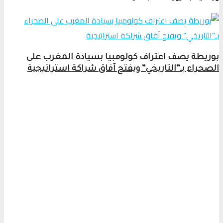
بوريطة يصف اعتراف كولومبيا بسيادة المغرب على
الصحراء بـ”التاريخي” ويفتح آفاق شراكة استراتيجية