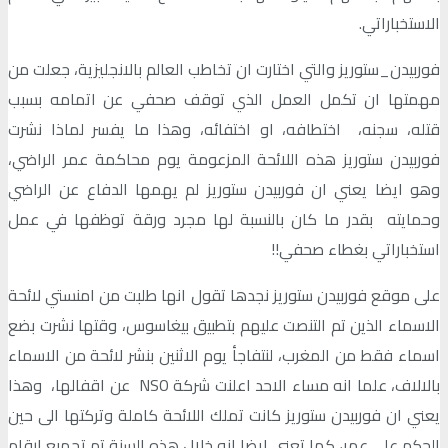
الاستخباراتي.
فوربيدن_ستوريز والتي اختارت ان تخاطب العالم بالانجليزية، جعلت من
مهمتها ان تكمل العمل الذي توقف صحفي عن اتمامه بسبب
قتله، سجنه، اختطافه، او اختفائه، وهذا ما يفسر لماذا نشرت
فوربيدن ستوريز هذه اللائحة المزعومة يوم محاكمة عمر الراضي،
وهو ايضا يعني ان فوربيدن ستوريز لم يهمها الدفاع عن الراضي
وحمايته بقدر ما كان بالنسبة لها مجرد ورقة توظفها في عمل
استخباراتي بغطاء صحفي!!
على موقع فوربيدن ستوريز نجدها تقول انها طلبت من امنستي لائحة
الاسماء الذين تم التنصت عليهم بتطبيق بيغاسوس، وقتها نشرت بضع
اسماء فقط من المغرب، لنتفاجأ يوم الاثنين بنشر لائحة من الاسماء
بالالاف، علما انه مساء الاحد اعلنت شركة NSO عن اقفالها، وهذا
يعني ان فوربيدن ستوريز كانت تملك اللائحة كاملة وتركتها الى حين
الحكم على عمر، كما تعني ايضا انه خلال هذه السنة تم تجميع ارقام