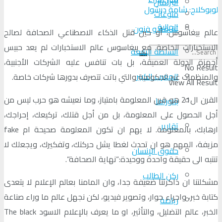
البرلمان
لوبوكلاج: شامة درشول
منوعات
الجالية
ثقافة و فنون
عالم بيغاسوس، أو حين قتل الذكاء الاصطناعي الصحافة لصالح
الاستخبارات الخاصة. مع بيغاسوس عالم الاستخبارات لم يعد حبيس
السلطة الرابعة
أجهزة الدولة العميقة، بل بات تنافس عليه الشركات الأجنبية،
No Result
المغرب الكبير
والمنظمات غير الحكومية والتي باتت تتصرف بدورها شركات خاصة.
View All Result
القرن ال21 هو قرن المعلومة بامتياز، وما نعيشه هو حرب ليس من
بانوراما
أجل الحصول على المعلومة، بل من أجل قتلك، تركيعك، إحراجك،
تقارير
ارهابك، بالمعلومة. لا يهم ان تكون المعلومة صحيحة ام fake
مزيفة، المهم هو ان تحدث لغطا يشل حركتك، وتفكيرك، ويجعلك لا
حقوق الإنسان
تنتبه الى حقيقة واحدة ووحيدة:”نهاية الصحافة”.
ركن الطالب
مشكلتنا ان ذاكرتنا ضعيفة جدا، وان المامنا بعالم الإعلام لا يتعدى
كتابة خبر، واجراء حوار، وتصوير فيديو، لكن نجهل عالم ما وراء صناعة
رياضة
الخبر، عالم التضليل، والتأثير، او ما يعرف بالإعلام الاسود The black