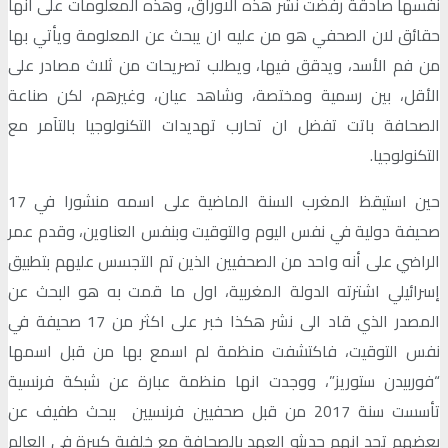
نفسها صادقة رفضت نشر هذه الاوراق، وهذه المعلومات على انها
حقائق لان الصحفي هو من عليه ان يبحث عن المعلومة ويأتي بها
من فم الأسد، ويدقق فيها، ويطلب تصريحات من ثلاث مصادر على
الأقل، بين رسمية ومختصة، وشاهد عيان، وغيرهم، لكن صناعة
الصحافة باتت تفضل ان تحارب تهديدات التكنولوجيا بالتآمر مع
التكنولوجيا.
حين استيقظ المغرب السنة الماضية على اسمه منشورا في 17
صحيفة دولية في نفس اليوم والتوقيت وبنفس العناوين، وقدم عمر
الراضي على أنه واحد من الصحفيين الذين تم التجسس عليهم بتطبيق
إسرائيلي اشترته الدولة المغربية، اول ما قمت به هو البحث عن
المصدر الذي قاد الى نشر هكذا خبر على اكثر من 17 صحيفة في
نفس التوقيت، فاكتشفت منظمة لم اسمع بها من قبل اسمها
“فوربيدن ستوريز”، ووجدت انها منظمة عبارة عن شبكة فرنسية
تأسست سنة 2017 من قبل صحفيين فرنسيين ببحث طفيف عن
بعضهم تجد انهم حديثو العهد بالصحافة مع خلفية كبيرة في العالم