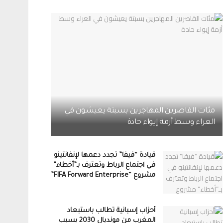
مئات القاصرين المهاجرين بسبتة يعيشون في
العراء وسط أزمة إيواء حادة
قيادة “فيفا” تجدد دعمها لإنفانتينو
في اجتماع الرباط وتعترف بـ”أخطاء”
مشروع “FIFA Forward Enterprise”
أحزاب إسبانية تطالب باستبعاد
المغرب من مونديال 2030 بسبب