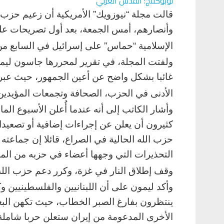
لوبوكلاج: القدس العربي
قالت مجلة “نيوزويك” الأمريكية أن زعيم حزب ا
وأنصارهم، أمس الجمعة، بعد أول تصريحات علن
الإسلامية “حماس” على إسرائيل في السابع من
ولفتت المجلة، في تقرير لمحررها جاسون ليمو
غائبا بشكل واضح عن أعين الجمهور، حيث ع
الأدنى في الحزب، الصحافة وتجمعات المؤيدين
وأشار الكاتب إلى أنه عندما أُعلن الأسبوع ال
كثيرون أن يعلن عن إجراءات إضافية أو تصعيدا
التحذيرات التي وجهها أعضاء في حزبه من المست
وقف إطلاق النار في غزة، وكرر دعم حزب ال
وأكد ليمون على أن اللبنانيين والفلسطينيين 
ينتظرون بفارغ الصبر الخطاب، حيث تكهن الب
الأخرى المدعومة من إيران ستعلن حربا شاملة 