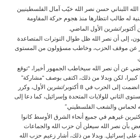
لله اللبناني حسن نصر الله خيّب آمال الفلسطينيين
ية له طالب انتظارها منذ هجوم حركة المقاومة
.
 أكتوبر/تشرين الأول الماضي
ن، إلى أن نصر الله ظل طوال التوترات المتصاعدة
بر عن موقف الحزب، وخاطب مسؤولون من المستوى
.
ماضي عن أن نصر الله سيخاطب الجمهور أخيرا، “توقع
 كبيرا، لكن وبدلا من ذلك، اكتفى بوصف “مشاركة”
حزب الله الحالية في الصراع، قائلا إن جماعته انضمت إلى الحرب في 8 أكتوبر/تشرين الأول، وكرر
وى الثاني للولايات المتحدة وإسرائيل، كما دعا إلى
”.
له لحماس والشعب الفلسطيني
وكثيرين غيرهم في جميع أنحاء الشرق الأوسط كانوا
عض بأن نصر الله سيعلن أن حزب الله والجماعات
على إسرائيل. وبدلا من ذلك، أشار زعيم حزب الله