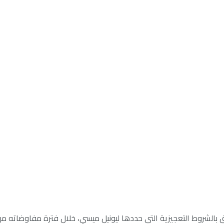
ق بالشروط التعجيزية التي حددها ليونيل ميسي، خلال فترة مفاوضاته من أ