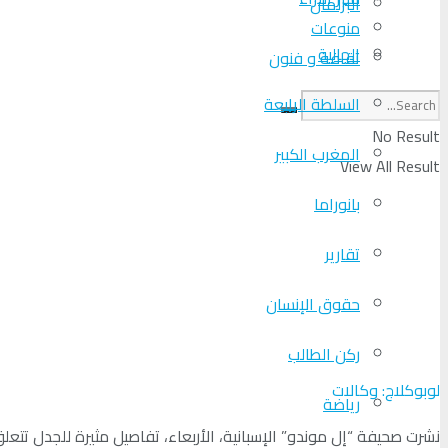
البرلمان
منوعات
الجالية
ثقافة و فنون
السلطة الرابعة
No Result
المغرب الكبير
View All Result
بانوراما
تقارير
حقوق الإنسان
ركن الطالب
لوبوكلاج: وكالات
رياضة
نشرت صحيفة “إل موندو” الإسبانية، الأربعاء، تفاصيل مثيرة للجدل تتعل