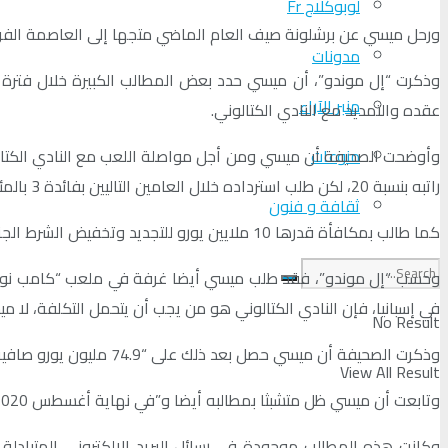
لوبوكلاج Fr
ورحل ميسي عن برشلونة صيف العام الماضي متجها إلى العاصمة الفرنسي
مدونات
وذكرت “إل موندو”، أن ميسي حدد بعض المطالب الكبيرة خلال فترة تف
منبر الآراء
عقده والتمديد مع النادي الكتالوني.
منوعات
راتبه بنسبة 20، لكن طلب استرداده خلال العامين التاليين بفائدة 3 بالمئة.
ثقافة و فنون
كما طالب بمكافأة قدرها 10 ملايين يورو للتجديد وتخفيض الشرط الجزائي إلى مبلغ رمزي قدره 10 آلاف يورو.
وحسب “إل موندو”، فقد طلب ميسي أيضا غرفة في ملعب “كامب نو” لعائل
في إسبانيا، فإن النادي الكتالوني هو من يجب أن يتحمل التكلفة، لا م
No Result
وذكرت الصحيفة أن ميسي حصل بعد ذلك على “74.9 مليون يورو صافية سنويا” في يونيو 2020، وبعد مفاوضات عدة، لم يوافق برشلونة على تخفيض الشرط الجزائي للاعب أو دفع مكافأة قدرها 10 ملايين يورو.
View All Result
وتابعت أن ميسي ظل متشبثا بمطالبه أيضا و”في نهاية أغسطس 2020، بعد شهرين فقط من آخر اتصالات، أرسل النجم الأرجنتيني بوروفاكس يطلب فيه الرحيل عن النادي”.
وكانت هذه المطالب موجودة في رسائل البريد الإلكتروني المتبادلة