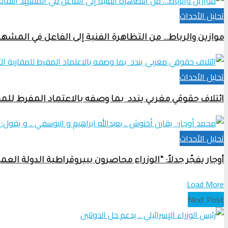
تحلیل الأحداث
موازين والرباط… من التظاهرة الفنية إلى الفاعل في المشهد
تحلیل الأحداث
ائتلاف حقوقي مغربي يندد بما وصفه بالاعتماد المفرط للمق
تحلیل الأحداث
أوجار يفجّر جدلاً: “الوزراء محاصرون ببيروقراطية الدولة ال
Load More
Next Post