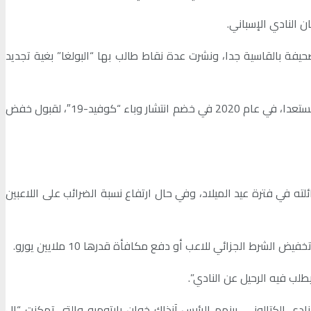
 النادي الإسباني.
فة بالقاسية جدا، ونشرت عدة نقاط طالب بها “البولغا” بغية تجديد
وأوضحت الصحيفة أن ميسي ومن أجل مواصلة اللعب مع النادي الكتالوني إلى ما بعد نهاية عقده الذي كان سينتهي في يونيو 2021، كان مستعدا، في عام 2020 في خضم انتشار وباء “كوفيد-19″، لقبول خفض
 في فترة عيد الميلاد، وفي حال ارتفاع نسبة الضرائب على اللاعبين
 الكتالوني، بينهم الرئيس آنذاك خوان بارتوميو والتي تمكنت “إل