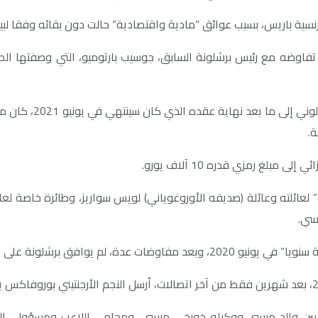
ة باريس، بسبب عوائق “مادية واقتصادية” حالت دون بقائه وفقا لبيان
اوضه مع رئيس برشلونة السابق، جوسيب بارتوميو، التي وصفتها الصحي
ته وعائلة (صديقه الأوروغوياني) لويس سواريز، وطائرة خاصة لعائلته
يسي.
 بين والد ميسي ووكيله خورخي ميسي، ومحامي اللاعب ومسؤولي النادي