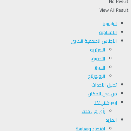
No Result
View All Result
الرئيسية
الافتتاحية
الأجناس الصحفية الكبرى
البورتريه
التحقیق
الحوار
الروبورتاج
تحلیل الأحداث
من عين المكان
لوبوكلاج TV
رأي في حدث
المزيد
اقتصاد وسياسة