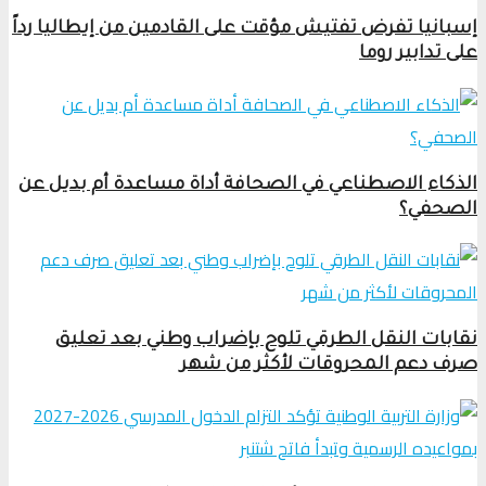
إسبانيا تفرض تفتيش مؤقت على القادمين من إيطاليا رداً
على تدابير روما
الذكاء الاصطناعي في الصحافة أداة مساعدة أم بديل عن
الصحفي؟
نقابات النقل الطرقي تلوح بإضراب وطني بعد تعليق
صرف دعم المحروقات لأكثر من شهر