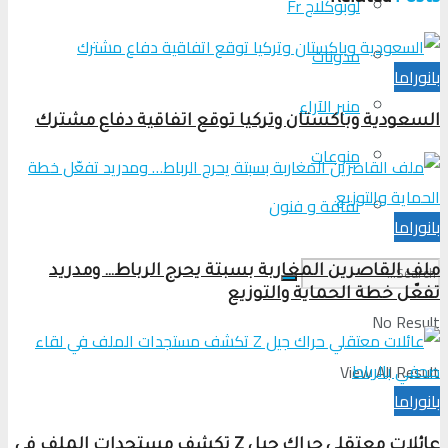
لوبوكلاج Fr
مدونات
بانوراما
منبر الآراء
السعودية وباكستان وتركيا توقع اتفاقية دفاع مشترك
منوعات
ثقافة و فنون
بانوراما
ملف القاصرين المغاربة بسبتة يحرج الرباط… ومدريد
تفعّل خطة الحماية والتوزيع
No Result
View All Result
بانوراما
عائلات معتقلي حراك جيل Z تكشف مستجدات الملف في