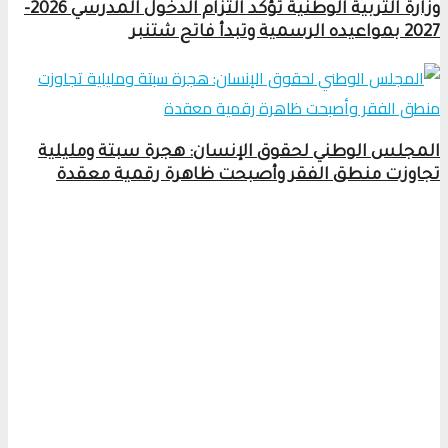
وزارة التربية الوطنية تؤكد التزام الدخول المدرسي 2026-
2027 بمواعيده الرسمية وتبدأ فاتح شتنبر
المجلس الوطني لحقوق الإنسان: هجرة سبتة ومليلية
تجاوزت منطق الفقر وأصبحت ظاهرة رقمية معقدة