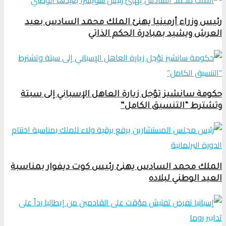
رئيس وزراء أرمينيا يهنئ الملك محمد السادس بعيد
العرش ويشيد بمبادرة الحكم الذاتي
حكومة سانشيز تؤجل زيارة العاهل الإسباني إلى سبتة
وتشترط “التنسيق الكامل”
الملك محمد السادس يهنئ رئيس كوت ديفوار بمناسبة
العيد الوطني لبلاده