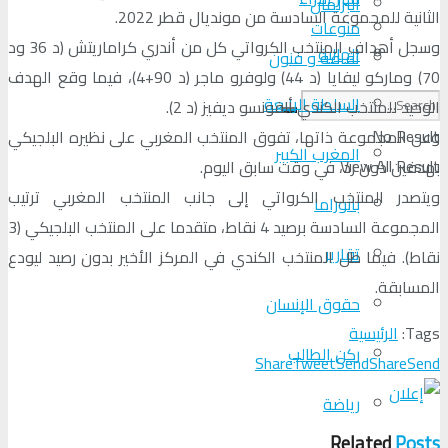
البرلمان
الثانية للمجموعة السادسة من مونديال قطر 2022.
منوعات
وسجل أهداف المنتخب الكرواتي كل من أندري كراماريتش (د 36 ود
الجالية
ثقافة و فنون
70) وماركو ليفايا (د 44) ولوفرو ماجر (د 90+4)، فيما وقع الهدف
السلطة الرابعة
الوحيد للمنتخب الكندي ألفونسو ديفيز (د 2).
No Result
وعن المجموعة ذاتها، تفوق المنتخب المغربي على نظيره البلجيكي
المغرب الكبير
View All Result
بهدفين دون رد، في وقت سابق اليوم.
ويتصدر المنتخب الكرواتي إلى جانب المنتخب المغربي ترتيب
بانوراما
المجموعة السادسة برصيد 4 نقاط، متقدما على المنتخب البلجيكي (3
تقارير
نقاط). فيما ظل المنتخب الكندي في المركز الأخير بدون رصيد ليودع
المسابقة.
حقوق الإنسان
Tags:
الرئيسية
ركن الطالب
Share
Tweet
Send
Share
Send
رياضة
Related
Posts