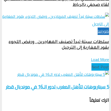
لقاء صحفي بالرباط
بانوراما
سلطات سبتة تبدأ تصنيف المهاجرين.. ورفض اللجوء
يقود المغاربة إلى الترحيل
Load More
Next Post
5 سيناريوهات لتأهل المغرب لدور الـ16 في مونديال قطر
اترك تعليقاً