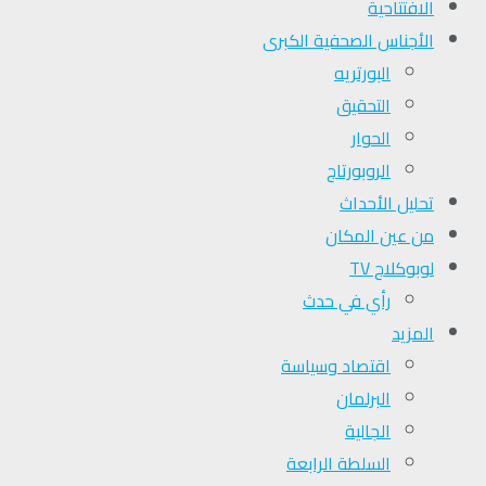
الافتتاحية
الأجناس الصحفية الكبرى
البورتريه
التحقیق
الحوار
الروبورتاج
تحلیل الأحداث
من عين المكان
لوبوكلاج TV
رأي في حدث
المزيد
اقتصاد وسياسة
البرلمان
الجالية
السلطة الرابعة