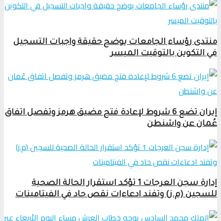
منتدى رؤساء الجامعات يوضح حقيقة واجبات التسجيل
في التكوين بالتوقيت الميسر
إيران تضع 6 شروط لإعادة فتح مضيق هرمز وتفصل اتفاق
عُمان عن واشنطن
إدارة سجن العرجات 1 تؤكد استقرار الحالة الصحية
للسجين (م.ز) وتفند ادعاءات نقص حاد في الفيتامينات