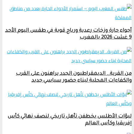
أجواء حارة وزخات رعدية ورياح قوية في طقس اليوم الأحد
9 غشت 2026 بالمغرب
من القرية.. الديمقراطيون الجدد يراهنون على القرب
والكفاءات المحلية لبناء حضور سياسي جديد
لبؤات الأطلس يخطفن تأهل تاريخي لنصف نهائي كأس
إفريقيا وكأس العالم