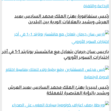
رئيس سنغافورة يهنئ الملك محمد السادس بعيد
العرش ويشيد بالعلاقات الودية بين البلدين
باريس سان جرمان يتعادل مع مانشستر يونايتد 1-1 في آخر
اختبارات السوبر الأوروبي
رئيس ليبيريا يهنئ الملك محمد السادس بعيد العرش
ويشيد بالرؤية المتبصرة للمملكة