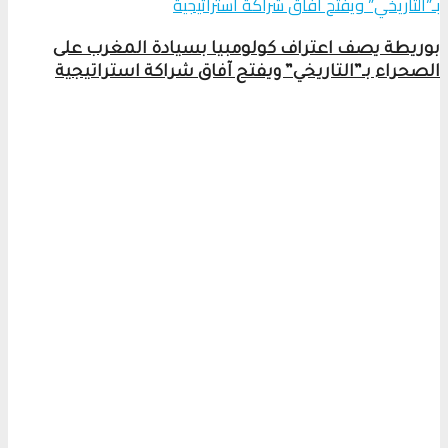
بوريطة يصف اعتراف كولومبيا بسيادة المغرب على
الصحراء بـ”التاريخي” ويفتح آفاق شراكة استراتيجية