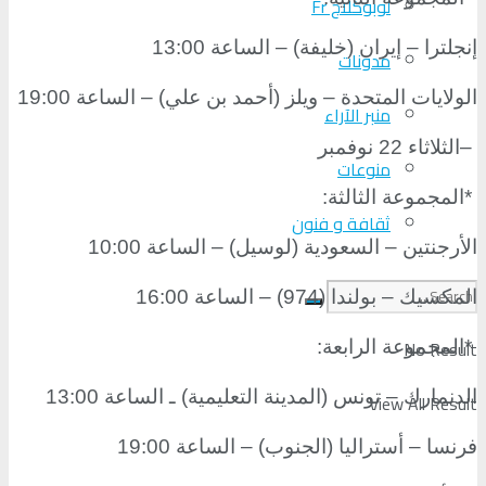
لوبوكلاج Fr
إنجلترا – إيران (خليفة) – الساعة 13:00
مدونات
الولايات المتحدة – ويلز (أحمد بن علي) – الساعة 19:00
منبر الآراء
–
الثلاثاء 22 نوفمبر
منوعات
*
المجموعة الثالثة
:
ثقافة و فنون
الأرجنتين – السعودية (لوسيل) – الساعة 10:00
المكسيك – بولندا (974) – الساعة 16:00
No Result
*
المجموعة الرابعة
:
الدنمارك – تونس (المدينة التعليمية) ـ الساعة 13:00
View All Result
فرنسا – أستراليا (الجنوب) – الساعة 19:00