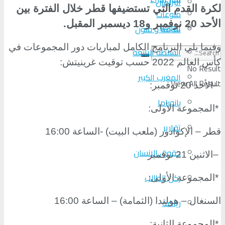
البرلمان
لكرة القدم التي تستضيفها قطر خلال الفترة بين
منوعات
الأحد 20 نوفمبر و18 ديسمبر المقبل
.
الجالية
ثقافة و فنون
وفيما يلي البرنامج الكامل لمباريات دور المجموعات في
السلطة الرابعة
كأس العالم 2022 حسب توقيت غرينيتش
:
No Result
المغرب الكبير
View All Result
–
الأحد 20 نوفمبر
:
بانوراما
*
المجموعة الأولى
:
تقارير
قطر – الإكوادور (ملعب البيت) -الساعة 16:00
حقوق الإنسان
–
الاثنين 21 نوفمبر
ركن الطالب
*
المجموعة الأولى
:
السنغال – هولندا (الثمامة) – الساعة 16:00
رياضة
*
المجموعة الثانية
: