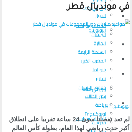
التحقیق
في مونديال قطر
رأي في حدث
الحوار
المزيد
اقتصاد وسياسة
الروبورتاج
البرلمان
الجالية
تحلیل الأحداث
السلطة الرابعة
من عين المكان
المغرب الكبير
بانوراما
لوبوكلاج TV
تقارير
حقوق الإنسان
رأي في حدث
ركن الطالب
المزيد
رياضة
لوبوكلاج: RT
لوبوكلاج Fr
اقتصاد وسياسة
لم تعد تفصلنا سوى 24 ساعة تقريبا على انطلاق
مدونات
أكبر حدث رياضي لهذا العام، بطولة كأس العالم
منبر الآراء