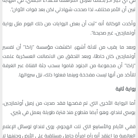
تبين أن الأمر مختلف، لذا صححت شهادتي لكن بعد فوات الأوان”.
وأكدت الوكالة أنه “ثبت أن بعض الروايات من ذلك اليوم مثل رواية
أوتمازجين، غير صحيحة”.
وبعد ما يقرب من ثلاثة أشهر، اكتشفت مؤسسة “زاكا” أن تفسير
أوتمازجين كان خاطئا، وبعد التحقق من الاتصالات العسكرية علمت
“زاكا” أن مجموعة من الجنود قاموا بسحب جثة الفتاة عبر الغرفة
للتأكد من أنها ليست مفخخة وبينما فعلوا ذلك، نزل سروالها.
رواية ثانية
أما الرواية الأخرى التي تم فضحها فقد صدرت من زميل أوتمازجين،
يوسي لانداو، وهو أيضا متطوع منذ فترة طويلة يعمل في بئيري.
ففي الأيام والأسابيع التي تلت الهجوم، روى لانداو لوسائل الإعلام
العالمية ما اعتقد أنه رآه امرأة حامل مستلقية على الأرض وجنينها لا