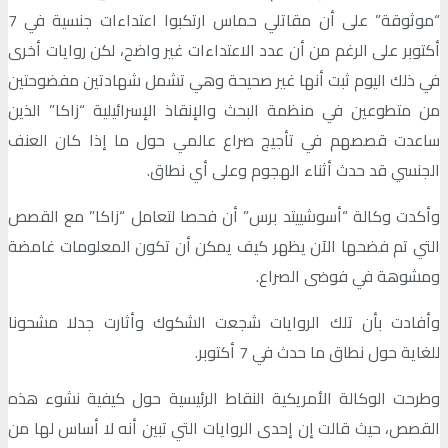
“موثوقة” على أن مقاتلي حماس ارتكبوا اعتداءات جنسية في 7
أكتوبر على الرغم من أن عدد الاعتداءات غير واضح، لكن روايات أخرى
في ذلك اليوم ثبت أنها غير صحيحة وهي تشمل شهادتين مفضوحتين
من متطوعين في منظمة البحث والإنقاذ الإسرائيلية “زاكا” الذين
ساعدت قصصهم في تأجيج صراع عالمي حول ما إذا كان العنف
الجنسي قد حدث أثناء الهجوم وعلى أي نطاق.
وأكدت وكالة “أسوشييتد برس” أن فحصا لتعامل “زاكا” مع القصص
التي تم فضحها الآن يظهر كيف يمكن أن تكون المعلومات غامضة
ومشوهة في فوضى الصراع.
وأفادت بأن تلك الروايات شجعت الشكوك وأثارت جدلا مشحونا
للغاية حول نطاق ما حدث في 7 أكتوبر.
وطرحت الوكالة الأمريكية النقاط الرئيسية حول كيفية نشوء هذه
القصص، حيث قالت إن إحدى الروايات التي تبين أنه لا أساس لها من