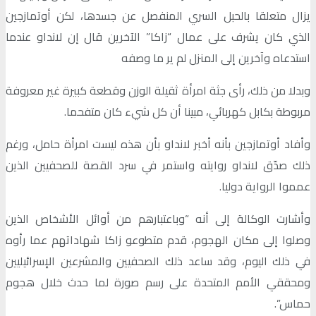
يزال متعلقا بالحبل السري المنفصل عن جسدها، لكن أوتمازجين
الذي كان يشرف على عمال “زاكا” الآخرين قال إن لانداو عندما
استدعاه وآخرين إلى المنزل لم ير ما وصفه
وبدلا من ذلك، رأى جثة امرأة ثقيلة الوزن وقطعة كبيرة غير معروفة
مربوطة بكابل كهربائي، مبينا أن كل شيء كان متفحما.
وأفاد أوتمازجين بأنه أخبر لانداو بأن هذه ليست امرأة حامل، ورغم
ذلك صدّق لانداو روايته واستمر في سرد ​​القصة للصحفيين الذين
عمموا الرواية دوليا.
وأشارت الوكالة إلى أنه “وباعتبارهم من أوائل الأشخاص الذين
وصلوا إلى مكان الهجوم، قدم متطوعو زاكا شهاداتهم عما رأوه
في ذلك اليوم، وقد ساعد ذلك الصحفيين والمشرعين الإسرائيليين
ومحققي الأمم المتحدة على رسم صورة لما حدث خلال هجوم
حماس”.