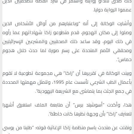
ذلك صدّق لانداو روايته واستمر في سرد ​​القصة للصحفيين الذين
عمموا الرواية دوليا.
وأشارت الوكالة إلى أنه “وباعتبارهم من أوائل الأشخاص الذين
وصلوا إلى مكان الهجوم، قدم متطوعو زاكا شهاداتهم عما رأوه
في ذلك اليوم، وقد ساعد ذلك الصحفيين والمشرعين الإسرائيليين
ومحققي الأمم المتحدة على رسم صورة لما حدث خلال هجوم
حماس”.
وبينت الوكالة في تقريرها أن “زاكا” هي مجموعة تطوعية لا تقوم
بأعمال الطب الشرعي تأسست عام 1995، وتتمثل مهمتها المحددة
في جمع الجثث بما يتماشى مع الشريعة اليهودية”.
هذا، وأكدت “أسوشيتد برس” أن متابعة الملف استغرق أشهرا
لتعترف “زاكا” بأن وجهة نظرها كانت خاطئة”.
ونقلت عن متحدث باسم منظمة زاكا الإغاثية قوله: “طلبنا من يوسي