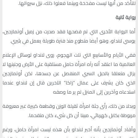
للتأكد من أنها ليست مفخخة وبينما فعلوا ذلك، نزل سروالها.
رواية ثانية
أما الرواية الأخرى التي تم فضحها فقد صدرت من زميل أوتمازجين،
يوسي لانداو، وهو أيضا متطوع منذ فترة طويلة يعمل في بئيري.
ففي الأيام والأسابيع التي تلت الهجوم، روى لانداو لوسائل الإعلام
العالمية ما اعتقد أنه رآه امرأة حامل مستلقية على الأرض وجنينها لا
يزال متعلقا بالحبل السري المنفصل عن جسدها، لكن أوتمازجين
الذي كان يشرف على عمال “زاكا” الآخرين قال إن لانداو عندما
استدعاه وآخرين إلى المنزل لم ير ما وصفه
وبدلا من ذلك، رأى جثة امرأة ثقيلة الوزن وقطعة كبيرة غير معروفة
مربوطة بكابل كهربائي، مبينا أن كل شيء كان متفحما.
وأفاد أوتمازجين بأنه أخبر لانداو بأن هذه ليست امرأة حامل، ورغم