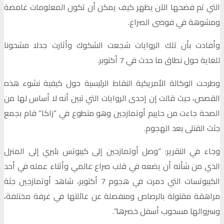
التي تم فضحها الآن يظهر كيف يمكن أن تكون المعلومات غامضة
ومشوهة في فوضى الصراع.
وأفادت بأن تلك الروايات شجعت الشكوك وأثارت جدلا مشحونا
للغاية حول نطاق ما حدث في 7 أكتوبر.
وطرحت الوكالة الأمريكية النقاط الرئيسية حول كيفية نشوء هذه
القصص، حيث قالت إن إحدى الروايات التي تبين أنه لا أساس لها من
الصحة جاءت من حاييم أوتمازجين وهو متطوع في “زاكا” قام بجمع
جثث القتلى بعد الهجوم.
وجاء في التقرير: “وصل أوتمازجين إلى كيبوتس بئيري إلى المنزل
الذي من شأنه أن يضعه في قلب صراع عالمي وأثناء عمله في أحد
الكيبوتسات التي دمرت في هجوم 7 أكتوبر، شاهد أوتمازجين جثة
مراهقة مقتولة بالرصاص ومنفصلة عن عائلتها في غرفة مختلفة،
وسروالها مسحوب أسفل خصرها”.