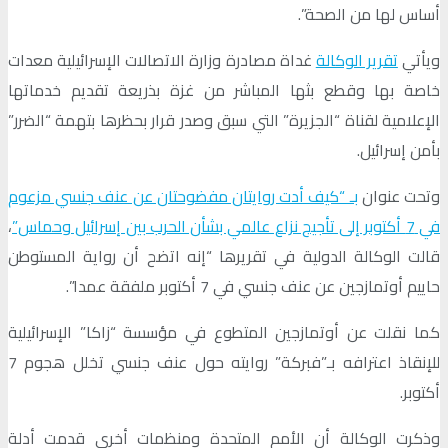
أساس لها من الصحة”.
ويأتي
تقرير الوكالة
غداة مصادرة وزارة الاتصالات الإسرائيلية معدات
خاصة بها وقطع بثها المباشر من غزة بذريعة تقديم خدماتها
الإعلامية لقناة “الجزيرة” التي سبق وصدر قرار بحظرها بتهمة “الضرر”
بأمن إسرائيل.
وتحت عنوان
بـ “كيف أدت روايتان مفضوحتان عن عنف جنسي مزعوم
في 7 أكتوبر إلى تأجيج نزاع عالمي بشأن الحرب بين إسرائيل وحماس”
،
قالت الوكالة الدولية في تقريرها “إنه اتضح أن رواية المستوطن
حاييم أوتمازجين عن عنف جنسي في 7 أكتوبر ملفقة عمدا”.
كما نقلت عن أوتمازجين المتطوع في مؤسسة “زاكا” الإسرائيلية
للإنقاذ اعترافه بـ”فبركة” روايته حول عنف جنسي تخلل هجوم 7
أكتوبر.
وذكرت الوكالة أن الأمم المتحدة ومنظمات أخرى قدمت أدلة