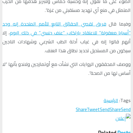
الضوء على ما تقول إنه وحشية حماس ولتبرير هدفها من الحرب
المتمثل في منع أي تهديد مستقبلي من غزة”.
وفيما قال
فريق تقصي الحقائق التابع للأمم المتحدة إنه وجد
“أسبابا معقولة” للاعتقاد بارتكاب “عنف جنسي” في ذلك اليوم
، إلا
أنهم قالوا إنه في غياب أدلة الطب الشرعي وشهادات الناجين
سيكون من المستحيل تحديد نطاق هذا العنف.
ووصف المحققون الروايات التي نشأت مع أوتمازجين ولاندو بأنها “لا
أساس لها من الصحة”.
Tags:
الرئيسية
Share
Tweet
Send
Share
Send