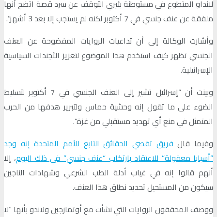
لانداو المتطوع في مستوطنة بئيري التوقف عن سرد قصة اتضح أنها
ملفقة عن عنف جنسي في 7 أكتوبر لكنه لم يستجب إلا بعد 3 أشهر”.
وأشارت الوكالة إلى أن تداعيات الروايات المفضوحة عن العنف
الجنسي تظهر كيف استخدم هذا الموضوع لتعزيز الأجندات السياسية
الإسرائيلية.
وبينت أن “إسرائيل تشير إلى العنف الجنسي في 7 أكتوبر لتسليط
الضوء على ما تقول إنه وحشية حماس ولتبرير هدفها من الحرب
المتمثل في منع أي تهديد مستقبلي من غزة”.
وفيما قال
فريق تقصي الحقائق التابع للأمم المتحدة إنه وجد
“أسبابا معقولة” للاعتقاد بارتكاب “عنف جنسي” في ذلك اليوم
، إلا
أنهم قالوا إنه في غياب أدلة الطب الشرعي وشهادات الناجين
سيكون من المستحيل تحديد نطاق هذا العنف.
ووصف المحققون الروايات التي نشأت مع أوتمازجين ولاندو بأنها “لا