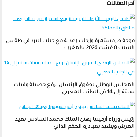
أخر المقالات
موجة حر مستمرة وزخات رعدية مع حبات البرد في طقس
السبت 8 غشت 2026 بالمغرب
المجلس الوطني لحقوق الإنسان يرفع حصيلة وفيات
سبتة إلى 14 في الجانب المغربي
رئيس وزراء أرمينيا يهنئ الملك محمد السادس بعيد
العرش ويشيد بمبادرة الحكم الذاتي