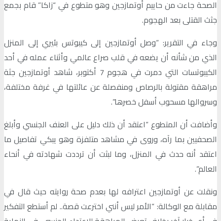
الصحة جاءت من حاييم أوتمازجين وهو متطوع في “زاكا” قام بجمع
جثث القتلى بعد الهجوم.
وجاء في التقرير: “وصل أوتمازجين إلى كيبوتس بئيري إلى المنزل
الذي من شأنه أن يضعه في قلب صراع عالمي وأثناء عمله في أحد
الكيبوتسات التي دمرت في هجوم 7 أكتوبر، شاهد أوتمازجين جثة
مراهقة مقتولة بالرصاص ومنفصلة عن عائلتها في غرفة مختلفة،
وسروالها مسحوب أسفل خصرها”.
وأضافت أن المتطوع “اعتقد أن ذلك دليل على العنف الجنسي وأبلغ
الصحفيين بما رآه، وروى في مشاهد متلفزة وهو يبكي تفاصيل ما
اعتقد أنه حدث في المنزل، وما لبثت أن ترددت شهادته في أنحاء
العالم”.
ونقلت عن أوتمازجين اعترافه لها بعدم صحة روايته حيث قال في
مقابلة مع الوكالة: “الأمر ليس أنني اخترعت قصة.. لم أستطع التفكير
في أي خيار آخر بخلاف تعرض المراهقة للاعتداء الجنسي، في النهاية