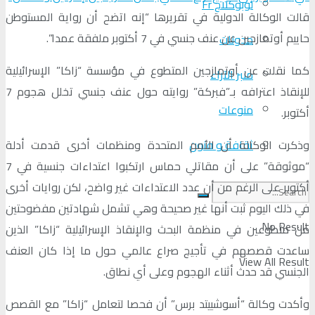
لوبوكلاج Fr
قالت الوكالة الدولية في تقريرها “إنه اتضح أن رواية المستوطن
حاييم أوتمازجين عن عنف جنسي في 7 أكتوبر ملفقة عمدا”.
مدونات
كما نقلت عن أوتمازجين المتطوع في مؤسسة “زاكا” الإسرائيلية
منبر الآراء
للإنقاذ اعترافه بـ”فبركة” روايته حول عنف جنسي تخلل هجوم 7
منوعات
أكتوبر.
وذكرت الوكالة أن الأمم المتحدة ومنظمات أخرى قدمت أدلة
ثقافة و فنون
“موثوقة” على أن مقاتلي حماس ارتكبوا اعتداءات جنسية في 7
أكتوبر على الرغم من أن عدد الاعتداءات غير واضح، لكن روايات أخرى
في ذلك اليوم ثبت أنها غير صحيحة وهي تشمل شهادتين مفضوحتين
No Result
من متطوعين في منظمة البحث والإنقاذ الإسرائيلية “زاكا” الذين
ساعدت قصصهم في تأجيج صراع عالمي حول ما إذا كان العنف
View All Result
الجنسي قد حدث أثناء الهجوم وعلى أي نطاق.
وأكدت وكالة “أسوشييتد برس” أن فحصا لتعامل “زاكا” مع القصص