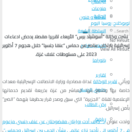
البرلمان
منوعات
الجالية
ثقافة و فنون
لوبوكلاج: روسيا اليوم
السلطة الرابعة
نشرت وكالة “أسوشيتد برس” الأربعاء تقريرا مفصلا يدحض ادعاءات
No Result
إسرائيلية بارتكاب عناصر من حماس “عنفا جنسيا” خلال هجوم 7 أكتوبر
المغرب الكبير
View All Result
2023 على مستوطنات غلاف غزة.
بانوراما
تقارير
ويأتي
تقرير الوكالة
غداة مصادرة وزارة الاتصالات الإسرائيلية معدات
حقوق الإنسان
خاصة بها وقطع بثها المباشر من غزة بذريعة تقديم خدماتها
الإعلامية لقناة “الجزيرة” التي سبق وصدر قرار بحظرها بتهمة “الضرر”
ركن الطالب
بأمن إسرائيل.
رياضة
وتحت عنوان
بـ “كيف أدت روايتان مفضوحتان عن عنف جنسي مزعوم
في 7 أكتوبر إلى تأجيج نزاع عالمي بشأن الحرب بين إسرائيل وحماس”
،