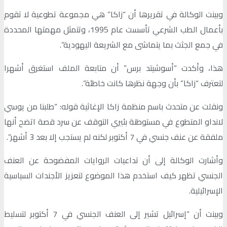
وبينت الوكالة في تقريرها أن “زاكا” هي مجموعة تطوعية لا تقوم
بأعمال الطب الشرعي تأسست عام 1995، وتتمثل مهمتها المحددة
في جمع الجثث بما يتماشى مع الشريعة اليهودية”.
هذا، وأكدت “أسوشيتد برس” أن متابعة الملف استغرق أشهرا
لتعترف “زاكا” بأن وجهة نظرها كانت خاطئة”.
ونقلت عن متحدث باسم منظمة زاكا الإغاثية قوله: “طلبنا من يوسي
لانداو المتطوع في مستوطنة بئيري التوقف عن سرد قصة اتضح أنها
ملفقة عن عنف جنسي في 7 أكتوبر لكنه لم يستجب إلا بعد 3 أشهر”.
وأشارت الوكالة إلى أن تداعيات الروايات المفضوحة عن العنف
الجنسي تظهر كيف استخدم هذا الموضوع لتعزيز الأجندات السياسية
الإسرائيلية.
وبينت أن “إسرائيل تشير إلى العنف الجنسي في 7 أكتوبر لتسليط