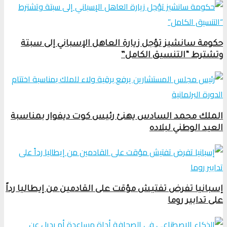
حكومة سانشيز تؤجل زيارة العاهل الإسباني إلى سبتة
وتشترط “التنسيق الكامل”
الملك محمد السادس يهنئ رئيس كوت ديفوار بمناسبة
العيد الوطني لبلاده
إسبانيا تفرض تفتيش مؤقت على القادمين من إيطاليا رداً
على تدابير روما