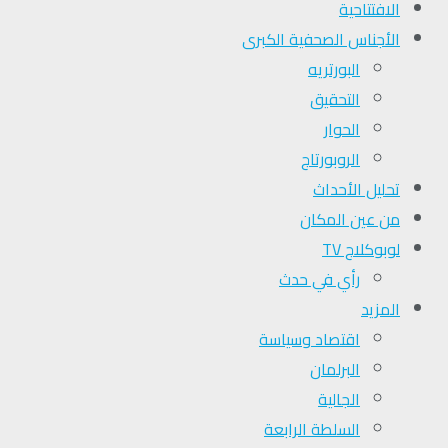
الافتتاحية
الأجناس الصحفية الكبرى
البورتريه
التحقیق
الحوار
الروبورتاج
تحلیل الأحداث
من عين المكان
لوبوكلاج TV
رأي في حدث
المزيد
اقتصاد وسياسة
البرلمان
الجالية
السلطة الرابعة