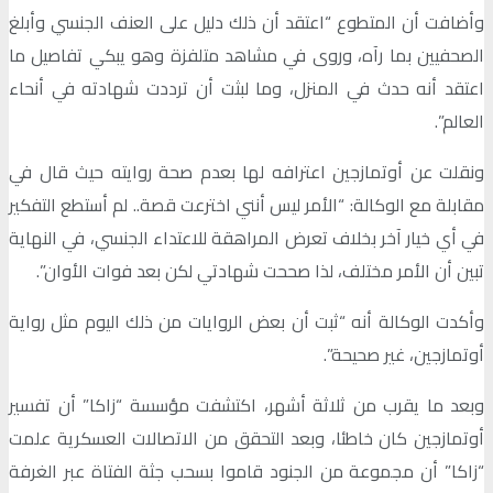
وأضافت أن المتطوع “اعتقد أن ذلك دليل على العنف الجنسي وأبلغ
الصحفيين بما رآه، وروى في مشاهد متلفزة وهو يبكي تفاصيل ما
اعتقد أنه حدث في المنزل، وما لبثت أن ترددت شهادته في أنحاء
العالم”.
ونقلت عن أوتمازجين اعترافه لها بعدم صحة روايته حيث قال في
مقابلة مع الوكالة: “الأمر ليس أنني اخترعت قصة.. لم أستطع التفكير
في أي خيار آخر بخلاف تعرض المراهقة للاعتداء الجنسي، في النهاية
تبين أن الأمر مختلف، لذا صححت شهادتي لكن بعد فوات الأوان”.
وأكدت الوكالة أنه “ثبت أن بعض الروايات من ذلك اليوم مثل رواية
أوتمازجين، غير صحيحة”.
وبعد ما يقرب من ثلاثة أشهر، اكتشفت مؤسسة “زاكا” أن تفسير
أوتمازجين كان خاطئا، وبعد التحقق من الاتصالات العسكرية علمت
“زاكا” أن مجموعة من الجنود قاموا بسحب جثة الفتاة عبر الغرفة