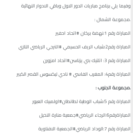
وفيما يلي برنامج مباريات الدور الاول وباقي الادوار النهائية
.مجموعة الشمال :
المباراة رقم 1:نهضة بركان #اتحاد احفير
المباراة رقم2:شباب الريف الحسيمي #الترجي الرياضي التازي
المباراة رقم 3: اتلتيك بني يزناسن#اتحاد امزورن
المباراة رقم4: المغرب الفاسي # نادي ليكسوس القصر الكبير
.مجموعة الجنوب :
المباراة رقم 5:شباب الوطية لطانطان#اولمبيك العبور
المباراةرقم6:الرجاء الرياضي#جمعية منارة النخيل
المباراة رقم 7:الوداد الرياضي#الجمعية الافناوية