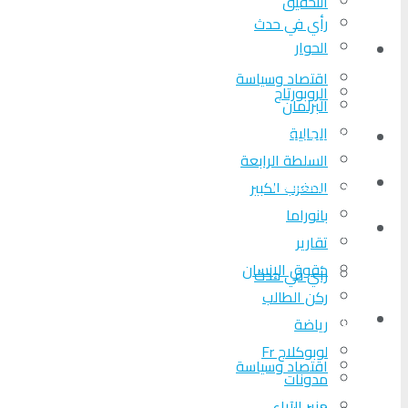
التحقیق
رأي في حدث
الحوار
المزيد
اقتصاد وسياسة
الروبورتاج
البرلمان
الجالية
تحلیل الأحداث
السلطة الرابعة
من عين المكان
المغرب الكبير
بانوراما
لوبوكلاج TV
تقارير
حقوق الإنسان
رأي في حدث
ركن الطالب
المزيد
رياضة
لوبوكلاج Fr
اقتصاد وسياسة
مدونات
منبر الآراء