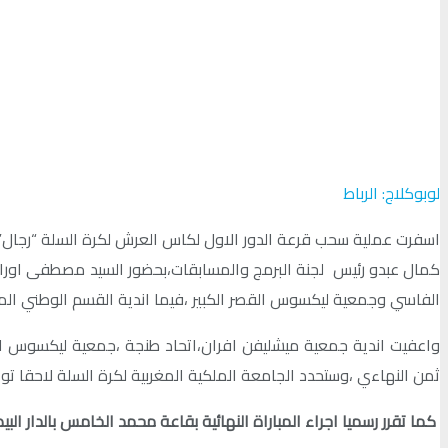
لوبوكلاج: الرباط
كمال عبدو رئيس لجنة البرمج والمسابقات،بحضور السيد مصطفى اوراش 
الفاسي وجمعية ليكسوس القصر الكبير ،فيما اندية القسم الوطني الم
واعفيت اندية جمعية ميشليفن افران،اتحاد طنجة ،جمعية ليكسوس ال
ثمن النهاءي ،وستحدد الجامعة الملكية المغربية لكرة السلة لاحقا تواريخ
كما تقرر رسميا اجراء المباراة النهائية بقاعة محمد الخامس بالدار البيض