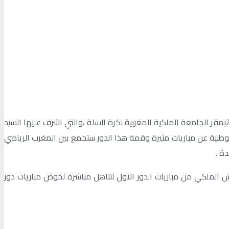
اسفرت عملية سحب قرعة الدور الاول لكاس العرش لكرة السلة “رجال”برسم الموسم الرياضي 2021.2022، التي جرت مساء الاحد13فبراير2022بمقر الجامعة الملكية المغربية لكرة السلة ،والتي اشرف عليها السيد
طنية عن مباريات مثيرة وقمة هذا الدور ستجمع بين المغرب الرياضي
ة .
لملكي من مباريات الدور الاول لتتاهل مباشرة لخوض مباريات دور