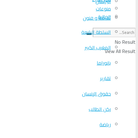
البرلمان
منوعات
الجالية
ثقافة و فنون
السلطة الرابعة
No Result
المغرب الكبير
View All Result
بانوراما
تقارير
حقوق الإنسان
ركن الطالب
رياضة