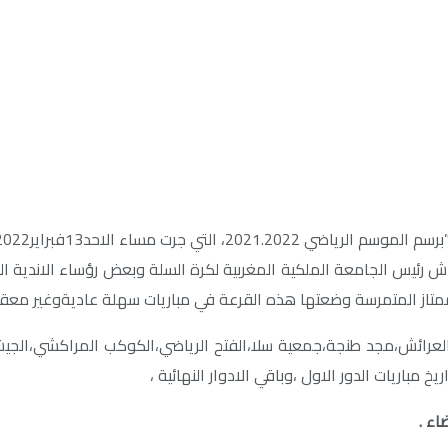
رئيس الجامعة الملكية المغربية لكرة السلة وبعض رؤساء الاندية الو
متاز المتمرسة وضعتها هذه القرعة في مباريات سهلة عاديةوغير معقد
عرائش،مجد طنجة،جمعية سلا،الفتح الرياضي،الكوكب المراكشي،الجيش ا
 مباريات الدور الاول ،وباقي الادوار النهائية ،
اء .