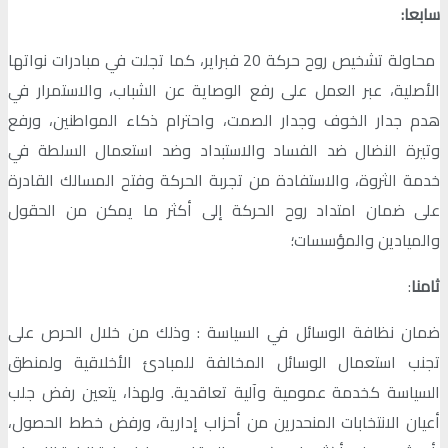
سابعا:
محاولة تشخيص روح حركة 20 فبراير، كما تجلت في مبادرات نواتها
الأصلية، عبر العمل على رفع الوصاية عن الشباب، والاستمرار في
هدم جدار الخوف وجدار الصمت، واحترام ذكاء المواطنين، ورفع
وتيرة النضال ضد الفساد والاستبداد وضد استعمال السلطة في
خدمة الثروة، والاستفادة من تجربة الحركة وفتح المسالك القادرة
على ضمان امتداد روح الحركة إلى أكثر ما يمكن من الحقول
والميادين والمؤسسات؛
ثامنا
:
ضمان نظافة الوسائل في السياسة : وذلك من خلال الحرص على
تجنب استعمال الوسائل المخالفة للمبادئ الأخلاقية ولمنطق
السياسة كخدمة عمومية وآلية تعاقدية. ولهذا، يتعين رفض جلب
أعيان الانتخابات المنحدرين من أحزاب إدارية، ورفض خطط الحصول،