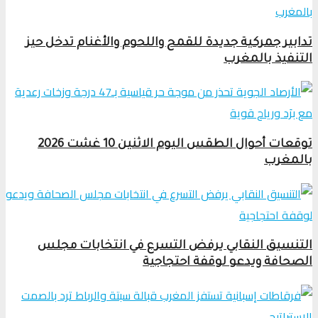
تدابير جمركية جديدة للقمح واللحوم والأغنام تدخل حيز
التنفيذ بالمغرب
توقعات أحوال الطقس اليوم الاثنين 10 غشت 2026
بالمغرب
التنسيق النقابي يرفض التسرع في انتخابات مجلس
الصحافة ويدعو لوقفة احتجاجية