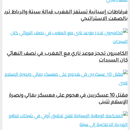
فرقاطات إسبانية تستفز المغرب قبالة سبتة والرباط ترد
بالصمت الاستراتيجي
الكاميرون تحجز موعد ناري مع المغرب في نصف النهائي
كان السيدات
مقتل 10 عسكريين في هجوم على معسكر بمالي ونصرة
الإسلام تتبنى