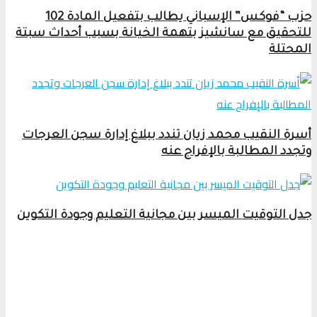
حزب “فوكس” الإسباني يطالب بتفعيل المادة 102
للتحقيق مع سانشيز بتهمة الخيانة بسبب أحداث سبتة
المحتلة
أسرة النقيب محمد زيان تندد ببلاغ إدارة سجن العرجات
وتجدد المطالبة بالإفراج عنه
جدل التوقيت الميسر بين مجانية التعليم وجودة التكوين