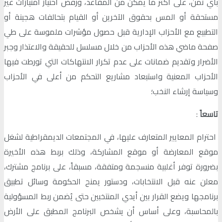
بأي ثمن، على أكثر ما يمكن من المقاعد، ورفض احتياز امتيازات غير
مستحقة أو المس بحقوق الآخرين أو القيام بتحالفات هجينة أو
التطبيع مع الأحزاب الإدارية قبل حصول مؤشرات ملموسة على طي
صفحة ماضي هذه الأحزاب من خلال مسلسل للحقيقة والاعتذار وجبر
الأضرار وتقديم ضمانات على عدم تكرار الانتهاكات التي تورطت فيها
الأحزاب المعنية واستبعاد مشاريع التحكم من أعلى في الأحزاب
وسياسة إرشاء النخب؛
تاسعاً
:
احترام المعايير المتعارف عليها، في المجتمعات الديمقراطية لشغل
موقع المعارضة أو موقع المشاركة، وذلك بربط هذه الأخيرة
بضرورة توفر أغلبية منسجمة ومتفقة، مسبقاً، على برنامج مشترك،
معلن عنه قبل الانتخابات، ودستور يمنح الحكومة وسائل تطبيق
برنامجها ويضع القرار بين أيدي المنتخبين حتى يُضمن ربط المسؤولية
بالمحاسبة، وعلى أساس أن يشخص البرنامج المطبق على الأرض