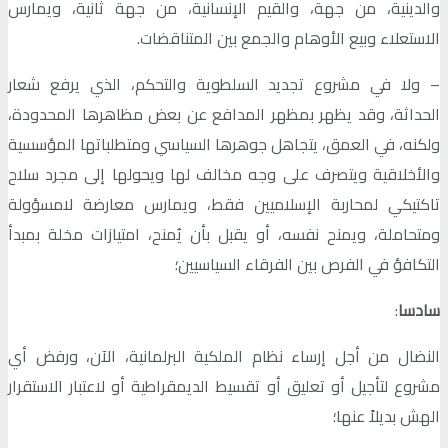
والدينية، من جهة، والقيم الإنسانية، من جهة ثانية، ويمارس
الاستعلاء وبيع الأوهام والجمع بين المتناقضات.
– ولا في مشروع تجديد السلطوية والتحكم، الذي يرفع شعار
الحداثة، وقد يظهر بمظهر المدافع عن بعض مظاهرها المحدودة،
ولكنه، في العمق، يتجاهل جوهرها السياسي ومتطلباتها المؤسسية
والأخلاقية ويتصرف على وجه مخالف لها ويحولها إلى مجرد سلاح
تاكتيكي لمحاربة الإسلاميين فقط، ويمارس معارضة لامسؤولة
ومتحاملة، ويمنح نفسه، أو يقبل بأن يُمنح، امتيازات مخلة بمبدأ
التكافؤ في الفرص بين الفرقاء السياسيين؛
سادسا
:
النضال من أجل إرساء نظام الملكية البرلمانية، الآن، ورفض أي
مشروع لتأجيل أو تعليق أو تقسيط الديمقراطية أو لاعتبار الاستقرار
الهش بديلاً عنها؛