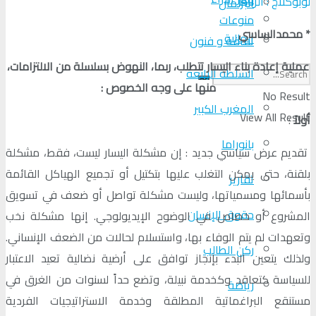
لوبوكلاج : الرباط
البرلمان
منوعات
* محمدالساسي
الجالية
ثقافة و فنون
عملية إعادة بناء اليسار تتطلب، ربما، النهوض بسلسلة من الالتزامات،
السلطة الرابعة
منها على وجه الخصوص :
No Result
المغرب الكبير
View All Result
أولاً
:
بانوراما
تقديم عرض سياسي جديد : إن مشكلة اليسار ليست، فقط، مشكلة
بلقنة، حتى يمكن التغلب عليها بتكتيل أو تجميع الهياكل القائمة
تقارير
بأسمائها ومسمياتها، وليست مشكلة تواصل أو ضعف في تسويق
حقوق الإنسان
المشروع أو خصاص في الوضوح الإيديولوجي. إنها مشكلة نخب
وتعهدات لم يتم الوفاء بها، واستسلام لحالات من الضعف الإنساني.
ركن الطالب
ولذلك يتعين البدء بإنجاز توافق على أرضية نضالية تعيد الاعتبار
للسياسة كتعاقد وكخدمة نبيلة، وتضع حداً لسنوات من الغرق في
رياضة
مستنقع البراغماتية المطلقة وخدمة الاستراتيجيات الفردية