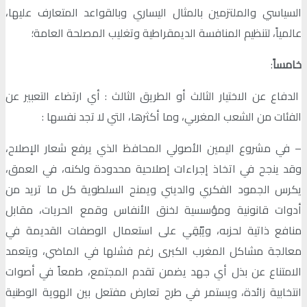
السياسي والملتزمين بالمثال اليساري وبالقواعد المتعارف عليها،
عالمياً، لتنظيم المنافسة الديمقراطية وتغليب المصلحة العامة؛
خامساً
:
الدفاع عن الاختيار الثالث أو الطريق الثالث : أي ارتضاء التعبير عن
الفئات من الشعب المغربي، وما أكثرها، التي لا تجد نفسها :
– في مشروع اليمين الأصولي المحافظ الذي يرفع شعار الإصلاح،
وقد ينجح في اتخاذ إجراءات إصلاحية محدودة ولكنه، في العمق،
يكرس الجمود الفكري والديني ويمنح السلطوية كل ما تريد من
أدوات قانونية ومؤسسية لخنق الأنفاس وقمع الحريات، مقابل
منافع ذاتية لحزبه، ويُبْقِي على استعمال الوصفات القديمة في
معالجة مشاكل المغرب الكبرى رغم فشلها في الماضي، ويتعمد
الامتناع عن بذل أي جهد يضمن تقدم المجتمع، طمعاً في أصوات
انتخابية زائدة، ويستمر في طرح تعارض مفتعل بين الهوية الوطنية