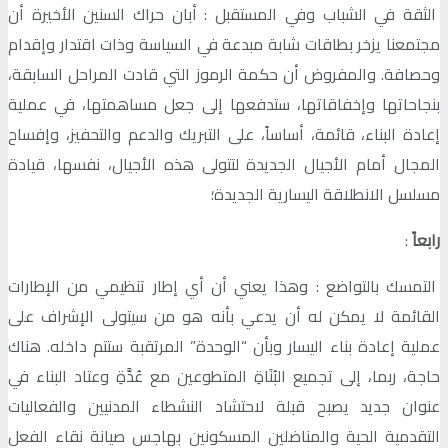
الثقة في الشباب وفي المستقبل : أبان حراك السنين الأخيرة أن
مجتمعنا يزخر بطاقات شابة مبدعة في السياسة وذات اقتدار وإقدام
وحصافة. والمفروض أن حكمة الرموز التي قادت المراحل السابقة،
بنجاحاتها وإخفاقاتها، ستدفعها إلى جعل مساهمتها، في عملية
إعادة البناء، قائمة، أساساً، على التبريك والدعم والتحفيز، وإفساح
المجال أمام الأجيال الجديدة لتتولى هذه الأجيال، نفسها، قيادة
مسلسل الانطلاقة اليسارية الجديدة؛
رابعاً
:
التمسك بالتواضع : وهذا يعني أن أي إطار تنظيمي من الإطارات
القائمة لا يمكن له أن يدعي بأنه هو من سيتولى الإشراف على
عملية إعادة بناء اليسار وبأن “الوحدة” المرتقبة ستتم داخله. هناك
حاجة، ربما، إلى تجميع البُنَاةِ المتطوعين مع عُدَّةِ وعتاد البناء في
عنوان جديد يصبح قبلة لاحتشاد النشطاء المدنيين والفعاليات
التقدمية الحية والمناضلين المسكونين بهاجس صيانة نقاء الفعل