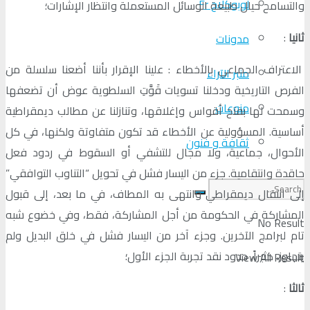
لوبوكلاج Fr
والتسامح حيال طبيعة الوسائل المستعملة وانتظار الإشارات؛
ثانيا
:
مدونات
الاعتراف الجماعي بالأخطاء : علينا الإقرار بأننا أضعنا سلسلة من
منبر الآراء
الفرص التاريخية ودخلنا تسويات قَوَّتِ السلطوية عوض أن تضعفها
منوعات
وسمحت لها بفتح أقواس وإغلاقها، وتنازلنا عن مطالب ديمقراطية
أساسية. المسؤولية عن الأخطاء قد تكون متفاوتة ولكنها، في كل
ثقافة و فنون
الأحوال، جماعية، ولا مجال للتشفي أو السقوط في ردود فعل
حاقدة وانتقامية. جزء من اليسار فشل في تحويل “التناوب التوافقي”
إلى انتقال ديمقراطي وانتهى به المطاف، في ما بعد، إلى قبول
المشاركة في الحكومة من أجل المشاركة، فقط، وفي خضوع شبه
No Result
تام لبرامج الآخرين. وجزء آخر من اليسار فشل في خلق البديل ولم
يتجاوز، كثيراً، حدود نقد تجربة الجزء الأول؛
View All Result
ثالثا
: