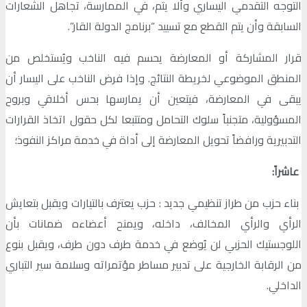
التوجه التقدمي اليساري وألا يتم، في الممارسة، تجاهل الشعارات
السابقة وأن يتم القطع مع تسييد “برنامج الدولة القار”.
قرار المشاركة أو المعارضة يحسم فيه الناخب ويُستخلص من
المنطق الموضوعي لخريطة النتائج. وإذا فرض الناخب على اليسار أن
يبقى في المعارضة، فيتعين أن يمارسها بحس أخلاقي وبروح
المسؤولية، متجنباً سلوك التحامل ومتتبعا لكل حقول اتخاذ القرارات
التدبيرية ورافضاً تحويل المعارضة إلى أداة في خدمة مراكز النفوذ؛
عاشراً:
بناء حزب من طراز تنظيمي جديد : حزب يعترف بالتيارات ويقبل بتعايش
الرأي والرأي المخالف، داخله، ويمنح أعضاءه ضمانات بأن
اللوجستيك الحزبي لن يُوضع في خدمة طرف دون طرف، ويقبل بنوع
من الرقابة الخارجية على تدبير مساطر مؤتمراته وسلامة سير التباري
الداخلي.