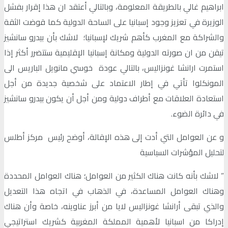
ابراهيم غالي بالطريقة المعلومة، وبالتالي أعتقد ان هذا إقرار بفشل
الوزيرة في تعزيز وجود إسبانيا على الساحة الدولية كما قوضت الثقة
والشراكة مع المغرب كأهم شريك لإسبانيا؛ لاشك بأن بيدرو سانشيز
تيقن من ان صورته الدولية ومكانة إسبانيا الإقليمية ستتضرر أكثر إذا
استمرت ارانشا غونزاليس، بالتالي عودة خوسي مانويل الباريس الى
المونكلوا تأتي في إطار الاعتماد على شخصية جديدة من أجل
استعادة العلاقات مع أطراف دولية ومن أجل أن يكون بيدرو سانشيز
في دائرة الضوء.
و عن العوامل التي أدت إلى هذه الإقالة، أوضح رئيس مركز أطلس
لتحليل المؤشرات السياسية
” لاشك بأنه كانت هناك الكثير من العوامل؛ هناك العوامل المحددة
وهناك العوامل المساعدة، في الذهاب في اتجاه هذا التعديل
والذي تبقى أرانشا غونزاليس لايا من أبرز عناوينه، خاصة وأن هناك
إدراكا من اسبانيا لأهمية المملكة المغربية كشريك استراتيجي