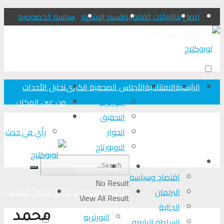
اتصل بنا
البيانات القانونية
قسم الإشهار
سياسة الخصوصية
السبت 8 أغسطس 2026
الرئيسية
الافتتاحية
الأجناس الصحفية الكبرى
تحلیل الأحداث
البورتريه
من عين المكان
التحقیق
لوبوكلاج TV
الحوار
رأي في حدث
الروبورتاج
المزيد
الرئيسية
الافتتاحية
اقتصاد وسياسة
No Result
البرلمان
الأجناس الصحفية الكبرى
تحلیل الأحداث
View All Result
الجالية
البورتريه
محمد
السلطة الرابعة