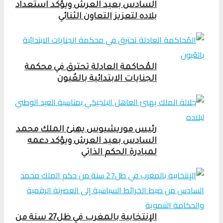
السادس بعيد العرش ويؤكد استعداد
بلاده لتعزيز التعاون الثنائي
المُحاكمة العادلة تحترق في محكمة
الجنايات الابتدائية بالعُيون
رئيس موريشيوس يهنئ الملك محمد
السادس بعيد العرش ويؤكد دعمه
لمبادرة الحكم الذاتي
الإنتخابية بالمغرب في ظل27 سنة من