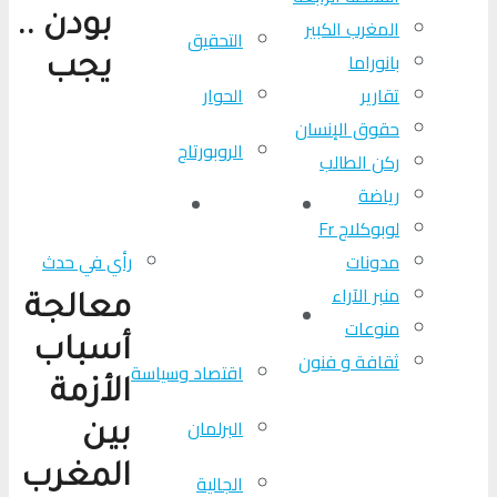
بودن ..
المغرب الكبير
التحقیق
بانوراما
يجب
تقارير
الحوار
حقوق الإنسان
الروبورتاج
ركن الطالب
رياضة
من عين المكان
لوبوكلاج TV
لوبوكلاج Fr
مدونات
رأي في حدث
منبر الآراء
معالجة
المزيد
منوعات
أسباب
ثقافة و فنون
اقتصاد وسياسة
الأزمة
البرلمان
بين
المغرب
الجالية