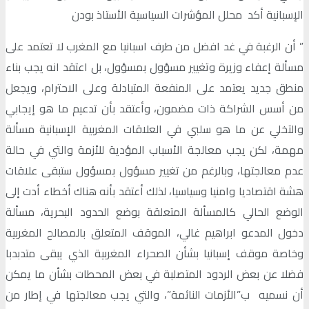
الإسبانية أكد محلل المؤشرات السياسية الأستاذ بودن
” أن الرغبة في غد افضل من طرف اسبانيا مع المغرب لا تعتمد على
مسألة إعفاء وزيرة وتغيير مسؤول بمسؤول، بل اعتقد انه يجب بناء
منطق جديد يعتمد على المنفعة المتبادلة وعلى الاحترام، ويجعل
من أسس الشراكة ذات مضمون، وأعتقد بأن تدعيم ما هو إيجابي
والتخلي عن ما هو سلبي في العلاقات المغربية الإسبانية مسألة
مهمة، لكن يجب معالجة الأسباب المؤدية للأزمة والتي في حالة
عدم معالجتها، وبالرغم من تغيير مسؤول بمسؤول ستبقى علاقات
هشة اقتصاديا وامنيا وسياسيا، لذلك أعتقد بأنه هناك أخطاء أدت إلى
الوضع الحالي كالمسألة المتعلقة بوضع الحدود البحرية، مسألة
دخول المدعو ابراهيم غالي، الموقف المتعلق بالمصالح المغربية
وخاصة موقف إسبانيا بشأن الصحراء المغربية الذي يبقى متدبدبا
فضلا عن بعض الردود المتصلبة في بعض المحطات بشأن ما يمكن
أن نسميه ب”الأزمات النائمة”، والتي يجب معالجتها في إطار من