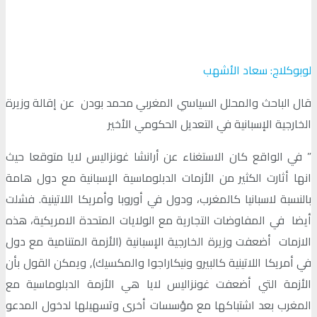
لوبوكلاج: سعاد الأشهب
قال الباحث والمحلل السياسي المغربي محمد بودن عن إقالة وزيرة
الخارجية الإسبانية في التعديل الحكومي الأخير
” في الواقع كان الاستغناء عن أرانشا غونزاليس لايا متوقعا حيث
انها أثارت الكثير من الأزمات الدبلوماسية الإسبانية مع دول هامة
بالنسبة لاسبانيا كالمغرب، ودول في أوروبا وأمريكا اللاتينية. فشلت
أيضا في المفاوضات التجارية مع الولايات المتحدة الامريكية، هذه
الازمات أضعفت وزيرة الخارجية الإسبانية (الأزمة المتنامية مع دول
في أمريكا اللاتينية كالبيرو ونيكاراجوا والمكسيك), ويمكن القول بأن
الأزمة التي أضعفت غونزاليس لايا هي الأزمة الدبلوماسية مع
المغرب بعد اشتباكها مع مؤسسات أخرى وتسهيلها لدخول المدعو