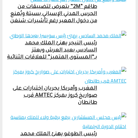
طاقم “2M” يتعرض لتضييقات من
الحرس المدني الإسباني بسبتة ويُمنع
من دخول المعبر رغم تأشيرات شنغن
رئيس النيجر يهنئ الملك محمد
السادس بعيد العرش ويعتز
بـ”المستوى المتميز” للعلاقات الثنائية
المغرب وأمريكا يجريان اختبارات على
صواريخ كروز بمركز AMTEC قرب
طانطان
رئيس الطوغو يهنئ الملك محمد