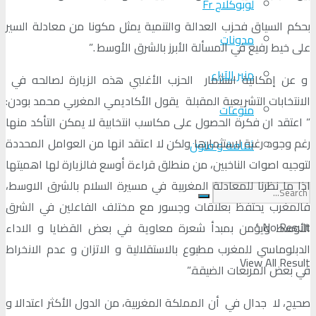
لوبوكلاج Fr
بحكم السياق فحزب العدالة والتنمية يمثل مكونا من معادلة السير
مدونات
على خيط رفيع في المسألة الأبرز بالشرق الأوسط .”
منبر الآراء
و عن إمكانية استثمار الحزب الأغلبي هذه الزيارة لصالحه في
الانتخابات التشريعية المقبلة يقول الأكاديمي المغربي محمد بودن:
منوعات
” اعتقد ان فكرة الحصول على مكاسب انتخابية لا يمكن التأكد منها
رغم وجود رغبة لاستثمارها ولكن لا اعتقد انها من العوامل المحددة
ثقافة و فنون
لتوجيه اصوات الناخبين، من منطلق قراءة أوسع فالزيارة لها اهميتها
اذا ما نظرنا للمعادلة المغربية في مسيرة السلام بالشرق الاوسط،
فالمغرب يحتفظ بعلاقات وجسور مع مختلف الفاعلين في الشرق
No Result
الأوسط ويؤمن بمبدأ شعرة معاوية في بعض القضايا و الاداء
الدبلوماسي للمغرب مطبوع بالاستقلالية و الاتزان و عدم الانخراط
View All Result
في بعض المربعات الضيقة.”
صحيح، لا جدال في أن المملكة المغربية، من الدول الأكثر اعتدالا و