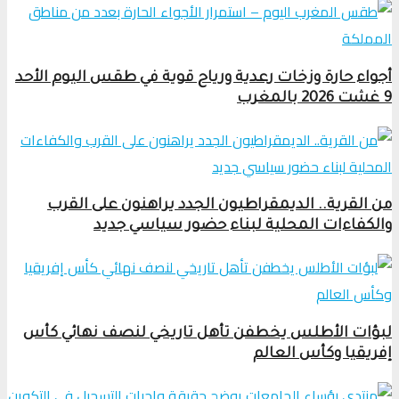
أجواء حارة وزخات رعدية ورياح قوية في طقس اليوم الأحد
9 غشت 2026 بالمغرب
من القرية.. الديمقراطيون الجدد يراهنون على القرب
والكفاءات المحلية لبناء حضور سياسي جديد
لبؤات الأطلس يخطفن تأهل تاريخي لنصف نهائي كأس
إفريقيا وكأس العالم