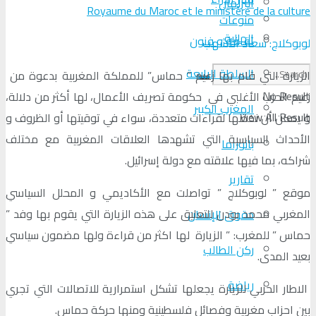
البرلمان
Royaume du Maroc et le ministère de la culture
منوعات
الجالية
ثقافة و فنون
لوبوكلاج: سعاد الأشهب
السلطة الرابعة
الزيارة التي قام بها زعيم ” حماس” للمملكة المغربية بدعوة من
No Result
زعيم الحزب الأغلبي في حكومة تصريف الأعمال، لها أكثر من دلالة،
المغرب الكبير
View All Result
و يمكن أن نخضها لقراءات متعددة، سواء في توقيتها أو الظروف و
الأحداث السياسية التي تشهدها العلاقات المغربية مع مختلف
بانوراما
شراكه، بما فيها علاقته مع دولة إسرائيل.
تقارير
موقع ” لوبوكلاج ” تواصلت مع الأكاديمي و المحلل السياسي
المغربي محمد بودن للتعليق على هذه الزيارة التي يقوم بها وفد ”
حقوق الإنسان
حماس ” للمغرب: ” الزيارة لها اكثر من قراءة ولها مضمون سياسي
ركن الطالب
بعيد المدى.
رياضة
الاطار الحزبي للزيارة يجعلها تشكل استمرارية للاتصالات التي تجري
بين احزاب مغربية وفصائل فلسطينية ومنها حركة حماس.