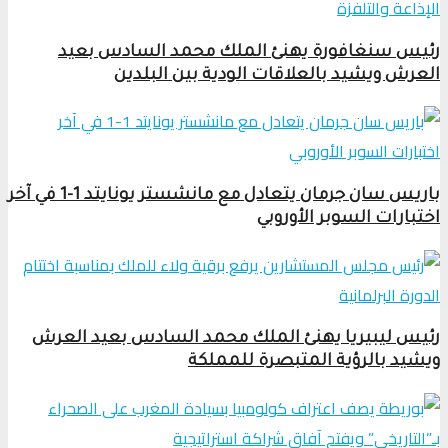
رئيس سنغافورة يهنئ الملك محمد السادس بعيد
العرش ويشيد بالعلاقات الودية بين البلدين
باريس سان جرمان يتعادل مع مانشستر يونايتد 1-1 في آخر
اختبارات السوبر الأوروبي
رئيس ليبيريا يهنئ الملك محمد السادس بعيد العرش
ويشيد بالرؤية المتبصرة للمملكة