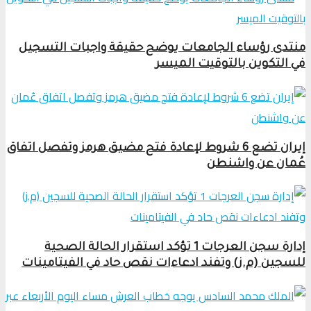
منتدى رؤساء الجامعات يوضح حقيقة واجبات التسجيل
في التكوين بالتوقيت الميسر
إيران تضع 6 شروط لإعادة فتح مضيق هرمز وتفصل اتفاق
عُمان عن واشنطن
إدارة سجن العرجات 1 تؤكد استقرار الحالة الصحية
للسجين (م.ز) وتفند ادعاءات نقص حاد في الفيتامينات