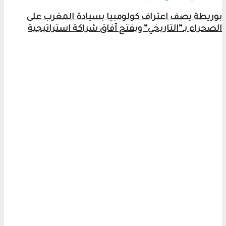
بوريطة يصف اعتراف كولومبيا بسيادة المغرب على
الصحراء بـ”التاريخي” ويفتح آفاق شراكة استراتيجية