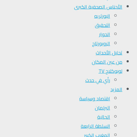
الأجناس الصحفية الكبرى
البورتريه
التحقیق
الحوار
الروبورتاج
تحلیل الأحداث
من عين المكان
لوبوكلاج TV
رأي في حدث
المزيد
اقتصاد وسياسة
البرلمان
الجالية
السلطة الرابعة
المغرب الكبير