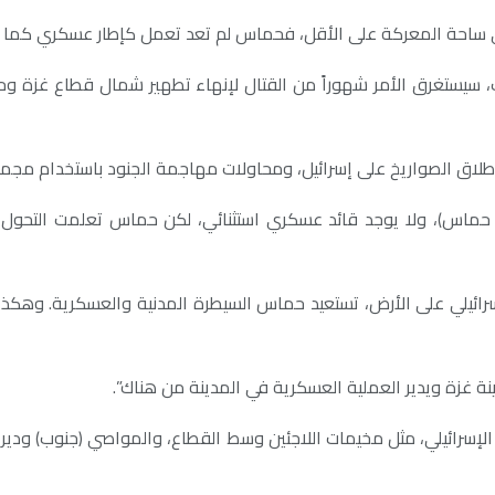
 في ساحة المعركة على الأقل، فحماس لم تعد تعمل كإطار عسكري كما 
سيستغرق الأمر شهوراً من القتال لإنهاء تطهير شمال قطاع غزة وحده. و
خ على إسرائيل، ومحاولات مهاجمة الجنود باستخدام مجموعات صغيرة مكونة من 3 إل
في حماس)، ولا يوجد قائد عسكري استثنائي، لكن حماس تعلمت الت
ئيلي على الأرض، تستعيد حماس السيطرة المدنية والعسكرية. وهكذا، و
نة غزة ويدير العملية العسكرية في المدينة من هناك”.
إسرائيلي، مثل مخيمات اللاجئين وسط القطاع، والمواصي (جنوب) ودير ا