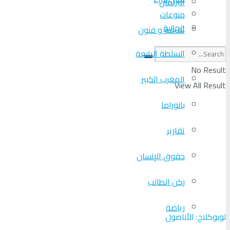
البرلمان
منوعات
الجالية
ثقافة و فنون
السلطة الرابعة
No Result
المغرب الكبير
View All Result
بانوراما
تقارير
حقوق الإنسان
ركن الطالب
رياضة
لوبوكلاج: الأناضول