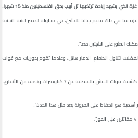
 يشهد إبادة ترتكبها تل أبيب بحق الفلسطينيين منذ 15 شهرا.
عوت أحرونوت”، الخميس: “تعمل قوات الجيش الإسرائيلي، الفرقة 162، في شمال قطاع غزة بما في ذلك مخيم جباليا للاجئين، في محاولة لتدمير البنية التحتية
نك العثور على الشيئين معا”.
 لفضلات لتناول الطعام. الدمار هائل، وعندما تقوم بدوريات مع قوات
ونقل المحلل تصريحات لقائد لواء كفير المقدم يانيف باروت، النشط في شمال القطاع خلال الشهرين الماضيين، قال فيها: “خلال هذه الفترة كشفت قوات الجيش بالمنطقة عن 7 كيلومترات ونصف من الأنفاق،