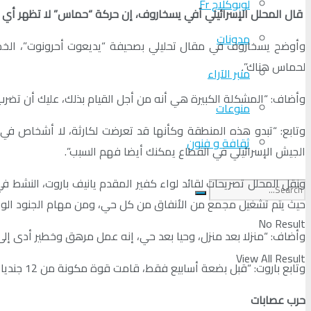
لوبوكلاج Fr
قال المحلل الإسرائيلي آفي يسخاروف، إن حركة “حماس” لا تظهر أي علامة
مدونات
لحماس هناك”.
منبر الآراء
وأضاف: “المشكلة الكبيرة هي أنه من أجل القيام بذلك، عليك أن تضرب 
منوعات
وتابع: “تبدو هذه المنطقة وكأنها قد تعرضت لكارثة، لا أشخاص في الش
ثقافة و فنون
الجيش الإسرائيلي في القطاع يمكنك أيضا فهم السبب”.
حيث يتم تشغيل مجمع من الأنفاق من كل حي، ومن مهام الجنود الوصول 
No Result
وأضاف: “منزلا بعد منزل، وحيا بعد حي، إنه عمل مرهق وخطير أدى إلى خسائر فادحة، لقد فقدنا 12 جنديا هنا، وهو ثمن باهظ، والتحدي الأكثر
View All Result
وتابع باروت: “قبل بضعة أسابيع فقط، قامت قوة مكونة من 12 جنديا من كتيبة شمشون التابعة لنا بالعمل واعترضت صاروخ آر بي جي، وقتلت 4 مقاتلين على الفور”.
حرب عصابات