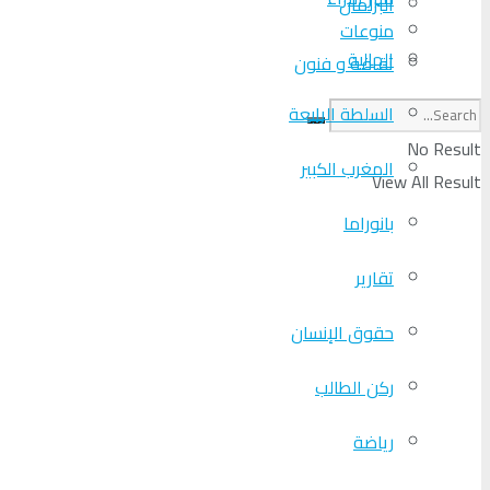
البرلمان
منوعات
الجالية
ثقافة و فنون
السلطة الرابعة
No Result
المغرب الكبير
View All Result
بانوراما
تقارير
حقوق الإنسان
ركن الطالب
رياضة