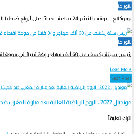
بانوراما
لوبوكلاج .. يوقف النشر 24 ساعة… حدادًا على أرواح ضحايا الهجرة إلى سبتة ومليلية
بانوراما
رئيس سبتة يكشف عن 60 ألف مهاجر و34 قتيلاً في موجة اقتحام غير مسبوقة للمدينة
Load More
Next Post
مونديال 2022.. الروح الرياضية العالية بعد مباراة المغرب ضد بلجيكا بالمدرسة البلجيكية بالرباط
اترك تعليقاً
لن يتم نشر عنوان بريدك الإلكتروني.
الحقول الإلزامية مشار إليها بـ
*