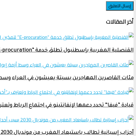
أخر المقالات
القنصلية المغربية بإسطنبول تطلق خدمة “E-procuration” لتمكين الجالية من التصويت في انتخابات 23 شتنبر
مئات القاصرين المهاجرين بسبتة يعيشون في العراء وسط أ
قيادة “فيفا” تجدد دعمها لإنفانتينو في اجتماع الرباط وتعترف بـ”أخطاء” مشرو
أحزاب إسبانية تطالب باستبعاد المغرب من مونديال 2030 بسبب أحداث سبتة المحتلة