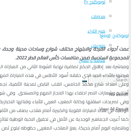
لوبوكلاج Fr
مدونات
منبر الآراء
لوبوكلاج: (ومع)
منوعات
عمت أجواء الفرحة والابتهاج مختلف شوارع وساحات مدينة وجدة، بعد 
للمجموعة السادسة ضمن منافسات كأس العالم قطر 2022.
ثقافة و فنون
ومباشرة بعد إطلاق الحكم لصافرة نهاية الشوط الثاني من المباراة ال
فرحتها بالأداء الجيد الذي حققه أسود الأطلس في هذه المباراة المه
وعلى امتداد شارع محمد الخامس، القلب النابض لمدينة الألفية، تجم
أهازيج وشعارات النصر احتفاء بهذا الانجاز المهم والمستحق. وفي شوارع
No Result
View All Result
الوطنية في هذه المباراة القوية والكبيرة أمام منتخب يصنف من الأقو
كما أعربت الجماهير الوجدية عن الأمل في تحقيق النخبة الوطنية لنتائ
وبانتصاره اليوم أمام بلجيكا، يعزز المنتخب المغربي حظوظه لبلوغ ثمن 