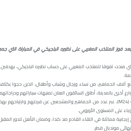
فوز المنتخب المغربي على نظيره البلجيكي في المباراة التي جمعتهم
تي منحت تفوقا للمنتخب المغربي على حساب نظيره البلجيكي، بهدفين دو
مة.
ع آلاف الجماهير، من نساء ورجال وشباب وأطفال، الذين حجوا بكثافة
 أخرى بالمدينة، أطلق السائقون العنان لمنبهات سياراتهم ودراجاتهم الن
وفي تصريحات استقتها وكالة المغرب العربي للأنباء وقناتها الاخبارية (M24)، عبر عدد من الجماهير
ياء على المستوى الأوروبي.
ج إيجابية مماثلة في اللقاء القادم ضد كندا، وضمان التأهل للدور المق
نهائي مونديال قطر.