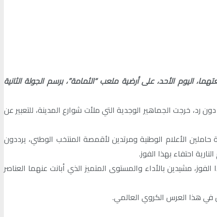
ا، اليوم الأحد، على أرضية ملعب “الثمامة”، برسم الجولة الثانية
ن رد، خرجت الجماهير الوجدية التي ملأت شوارع المدينة، للتعبير عن
 حاملين الأعلام الوطنية ومرتدين لأقمصة المنتخب الوطني، يرددون
ارية احتفاء بهذا الفوز.
 والمشجعين عن فرحتهم وارتياحهم بهذا الفوز، مشيدين بالأداء والمستوى المتميز الذي أبانت عنهما العناصر
بل في هذا العرس الكروي العالمي.