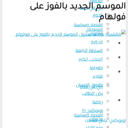
التحقیق
الموسم الجديد بالفوز على
رأي في حدث
الحوار
المزيد
فولهام
اقتصاد وسياسة
الروبورتاج
البرلمان
الجالية
تحلیل الأحداث
السلطة الرابعة
من عين المكان
المغرب الكبير
بانوراما
لوبوكلاج TV
تقارير
حقوق الإنسان
رأي في حدث
ركن الطالب
المزيد
رياضة
لوبوكلاج Fr
اقتصاد وسياسة
مدونات
لوبوكلاج: عادل قندلات
منبر الآراء