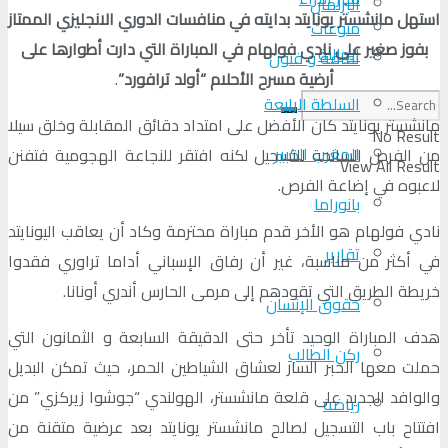
البرلمان
استهل مانشستر يونايتد بدايته في منافسات الدوري الانجليزي الممتاز
منوعات
بفوز صغير على نادي فولهام في المباراة التي دارت أطوارها على
الجالية
ثقافة و فنون
أرضية مسرح الأحلام “أولد ترافورد”
.
السلطة الرابعة
مانشستر يونايتد كان الأفضل على امتداد دقائق المقابلة وخلق سيلا
No Result
المغرب الكبير
من الفرص السانحة للتسجيل لكنه افتقر للنجاعة الهجومية فتفنن
View All Result
لاعبوه في إضاعة الفرص.
بانوراما
نادي فولهام هو الأخر قدم مباراة محترمة وكاد أن يعاقب اليونايتد
تقارير
في أكثر من مناسبة، غير أن رفاق الإسباني أداما تراوري فقدوا
خريطة الطريق التي تقودهم إلى مرمى الحارس أندري أونانا.
حقوق الإنسان
هدف المباراة الوحيد تأخر حتى الدقيقة السابعة و الثمانون التي
ركن الطالب
حملت معها الخبر السار لعشاق الشياطين الحمر، حيث تمكن البديل
والوافد الجديد على قلعة مانشستر، الهولندي “جوشوا زيركزي” من
رياضة
افتتاح باب التسجيل لصالح مانشستر يونايتد بعد عرضية متقنة من