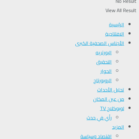
No Result
View All Result
الرئيسية
الافتتاحية
الأجناس الصحفية الكبرى
البورتريه
التحقیق
الحوار
الروبورتاج
تحلیل الأحداث
من عين المكان
لوبوكلاج TV
رأي في حدث
المزيد
اقتصاد وسياسة