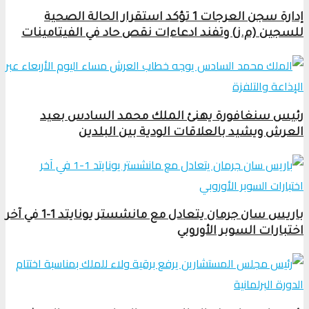
إدارة سجن العرجات 1 تؤكد استقرار الحالة الصحية
للسجين (م.ز) وتفند ادعاءات نقص حاد في الفيتامينات
رئيس سنغافورة يهنئ الملك محمد السادس بعيد
العرش ويشيد بالعلاقات الودية بين البلدين
باريس سان جرمان يتعادل مع مانشستر يونايتد 1-1 في آخر
اختبارات السوبر الأوروبي