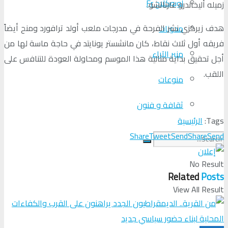
لوبوكلاج Fr
زميله أليخاندرو غارناتشو.
هدف زيركزي نشر الفرحة في مدرجات ملعب أولد ترافورد ومنح أيضاً
مدونات
فريقه أول ثلاث نقاط، كان مانشستر يونايتد في حاجة ماسة لها من
منبر الآراء
أجل تحقيق بداية مثالية هذا الموسم ومحاولة العودة للتنافس على
اللقب.
منوعات
ثقافة و فنون
Tags:
الرئيسية
Share
Tweet
Send
Share
Send
No Result
Related
Posts
View All Result