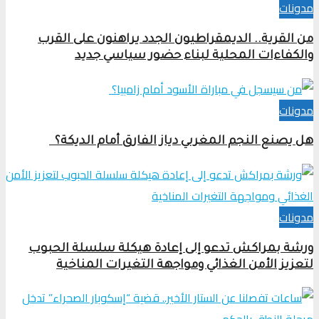
مدونات
من القرية.. الديمقراطيون الجدد يراهنون على القرب
والكفاءات المحلية لبناء حضور سياسي جديد
مدونات
هل يصنع النجم المغربي دياز الفارق أمام الديكة؟
مدونات
ورشة بمراكش تدعو إلى إعادة هيكلة سلسلة الحبوب
لتعزيز الأمن الغذائي ومواجهة التغيرات المناخية