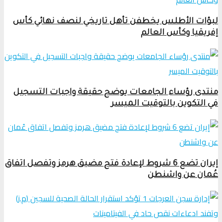
لبؤات الأطلس يخطفن تأهل تاريخي لنصف نهائي كأس
إفريقيا وكأس العالم
منتدى رؤساء الجامعات يوضح حقيقة واجبات التسجيل
في التكوين بالتوقيت الميسر
إيران تضع 6 شروط لإعادة فتح مضيق هرمز وتفصل اتفاق
عُمان عن واشنطن