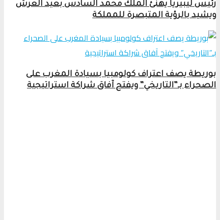
رئيس ليبيريا يهنئ الملك محمد السادس بعيد العرش
ويشيد بالرؤية المتبصرة للمملكة
بوريطة يصف اعتراف كولومبيا بسيادة المغرب على
الصحراء بـ”التاريخي” ويفتح آفاق شراكة استراتيجية