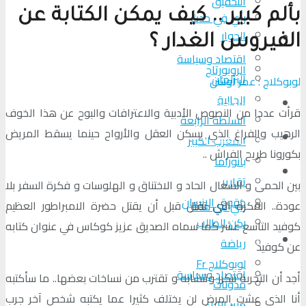
التحقیق
بألم كبير .. كيف يمكن الكتابة عن
رأي في حدث
الحوار
المزيد
الفيروس الغدار ؟
اقتصاد وسياسة
الروبورتاج
البرلمان
لوبوكلاج : عمر أوشن
الجالية
تحلیل الأحداث
قرأت عددا من النصوص الأدبية والاعترافات والبوح عن هذا الخوف
السلطة الرابعة
الرهيب والفراغ الذي يسكن العقل والأرواح حينما يسقط المريض
من عين المكان
المغرب الكبير
بكورونا طريح الفراش ..
بانوراما
لوبوكلاج TV
تقارير
بين الحمى و السعال الحاد و الاختناق و الهلوسات و فكرة السفر بلا
حقوق الإنسان
عودة.. الفكرة التي تقتل قبل أن يقتل حضرة الامبراطور العظيم
رأي في حدث
ركن الطالب
كوفيد التاسع عشر كما سماه الصديق عزيز كوكاس في عنوان كتابه
المزيد
رياضة
عن كوفيد
لوبوكلاج Fr
اقتصاد وسياسة
أجد أن التجربة تتكرر وتتشابه و تقترب من نساخات بعضها.. ما سأكتبه
مدونات
أنا الذي عشت المرض لن يختلف كثيرا عما يكتبه شخص آخر جرب
منبر الآراء