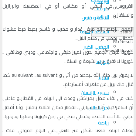
البرلمان
الفيروس في آسفي أو مكناس أو في المكسيك والبرازيل
منوعات
والسنغال..
الجالية
ثقافة و فنون
المهم ..باختصار..إنه مرض غدار و مخرب و كاسح يخبط خبط عشواء
السلطة الرابعة
كحطاب يحطب في ظلام الليل..
No Result
المغرب الكبير
View All Result
كورونا مرض الجميع بدون تمييز طبقي واجتماعي وديني وطائفي ..
كورونا لا تفرق بين الشيعة و السنة ..
بانوراما
لا يفرق بين خلق الله ..يحصد من أتى و au suivant ..au suivant كما
تقارير
قال جاك بريل عن عاهرات أمستردام..
حقوق الإنسان
كنت في لقاء عمل بمراكش وعدت الى الرباط في القطار..و عادتي
أن اسافر حيث أشاء بسيارتي..القطار مكان اختلاط بامتياز وأنا أفضل
ركن الطالب
عزلتي…لا أحب الخلطة وخيطي بيطي في زمن كورونا وقبلها ودونها..
رياضة
وصلت الرباط متعبا بشكل غير طبيعي..في اليوم الموالي قلت .