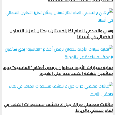
2030 بسبب أحداث سبتة المحتلة
وهبي والمدعي العام لكازاخستان يبحثان تعزيز التعاون
القضائي في أستانا
نقابة سيارات الأجرة بتطوان ترفض أحكام “القاسية” بحق
سائقين بتهمة المساعدة على الهجرة
عائلات معتقلي حراك جيل Z تكشف مستجدات الملف في
لقاء صحفي بالرباط