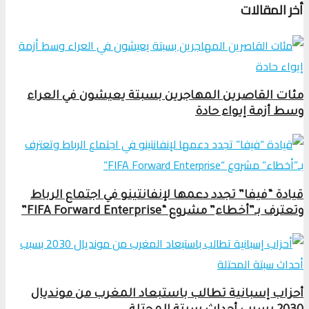
أخر المقالات
مئات القاصرين المهاجرين بسبتة يعيشون في العراء
وسط أزمة إيواء حادة
قيادة “فيفا” تجدد دعمها لإنفانتينو في اجتماع الرباط
وتعترف بـ”أخطاء” مشروع “FIFA Forward Enterprise”
أحزاب إسبانية تطالب باستبعاد المغرب من مونديال