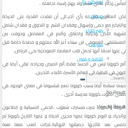
لوبوكلاج Fr
لابأس..زكام عادي سيمر ولا يهم..إنسه..تجاهله ..
مدونات
لكن الملعون كان له رأي آخر..الى أن فقدت القدرة على الحركة
والتركيز مع حمى وإسهال وفقدان الشم و التذوق و فقدان شامل
منبر الآراء
لشهية الأكل وحرارة واختناق وآلام في المفاصل وجولات بين
المستشفى العمومي ابن سيناء أعز الله عملهم و مصحة خاصة قيل
منوعات
لي عنها لاحقا أنها تحمل لقب المقبرة النموذجية بحي الرياض..
ثقافة و فنون
ألم كورونا ليس في الجسد فقط..ألم المرض وجراحه تبقى أيضا في
الروح..في النظرة الى العالم..الأسرة..الأبناء..الآخرين..
حينما تسقط أرضا بسبب كورونا تصير فيلسوفا في معنى الوجود..في
No Result
معنى الموت..كورونا مدرسة أخرى ..
View All Result
الاوبئة والحروب غيرت مسارات شعوب ..الحمى الاسبانية و الطاعون
والجراد..و اليوم كورونا غيروا مجرى الحياة و غيروا التاريخ..كورونا لم
نلمس بعد نتائجها حصيلتها النهائية..لازالت تلعب معنا لعبة