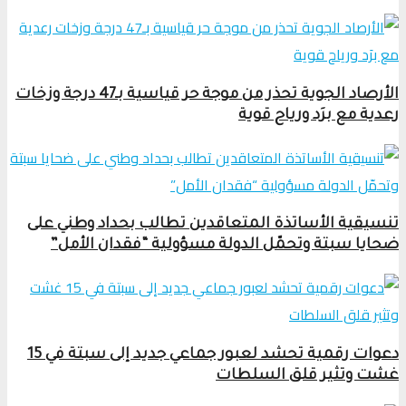
الأرصاد الجوية تحذر من موجة حر قياسية بـ47 درجة وزخات
رعدية مع برَد ورياح قوية
تنسيقية الأساتذة المتعاقدين تطالب بحداد وطني على
ضحايا سبتة وتحمّل الدولة مسؤولية “فقدان الأمل”
دعوات رقمية تحشد لعبور جماعي جديد إلى سبتة في 15
غشت وتثير قلق السلطات