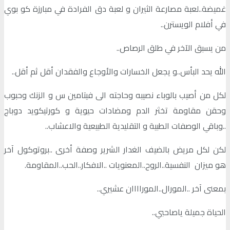
غميضة..لعبة مصارعة الثيران و لعبة دق الفرادة في مبارزة كو بوي
في أفلام الويسترن..
من يسبق الآخر في طلق الرصاص..
الله يحد البأس..و يجعل الخسارات والأوجاع والفقدان أقل ثم أقل..
لكل من أصيب بالوباء نصيبه وحاجته الى فيتامين س و الزنك وحبوب
وحقن مقاومة تخثر الدم ومضادات حيوية و كورتيكويد دوباج
..وباقي الوصفات الطبية و التقليدية الطبيعية والاعشاب..
لكن لكل مريض بالضيف الغدار الشرير وصفة أخرى ..بروتوكول آخر
هو ميزان النفسية..الروح..المعنويات ..الافكار..الحب..المقاومة.
بمعنى آخر ..المورال..الموراااان عشيري..
الحياة جميلة ياصاحبي..