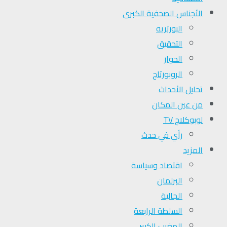
الأجناس الصحفية الكبرى
البورتريه
التحقیق
الحوار
الروبورتاج
تحلیل الأحداث
من عين المكان
لوبوكلاج TV
رأي في حدث
المزيد
اقتصاد وسياسة
البرلمان
الجالية
السلطة الرابعة
المغرب الكبير