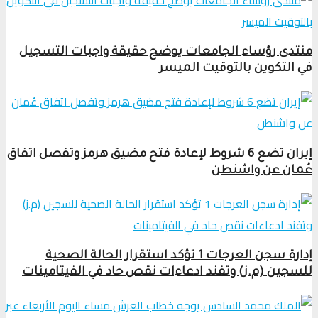
منتدى رؤساء الجامعات يوضح حقيقة واجبات التسجيل
في التكوين بالتوقيت الميسر
إيران تضع 6 شروط لإعادة فتح مضيق هرمز وتفصل اتفاق
عُمان عن واشنطن
إدارة سجن العرجات 1 تؤكد استقرار الحالة الصحية
للسجين (م.ز) وتفند ادعاءات نقص حاد في الفيتامينات