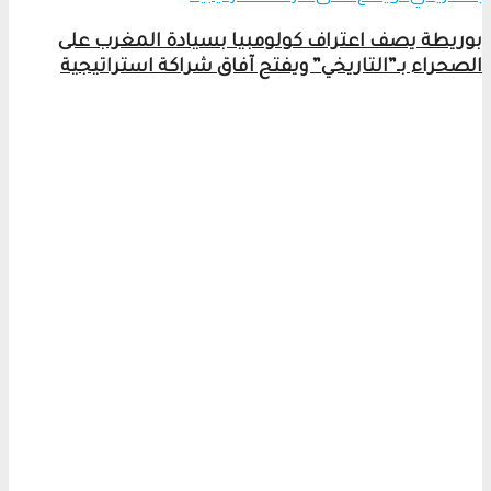
بوريطة يصف اعتراف كولومبيا بسيادة المغرب على
الصحراء بـ”التاريخي” ويفتح آفاق شراكة استراتيجية