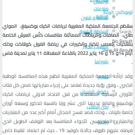
البرلمان
منوعات
لوبوكلاج: الرباط
الجالية
ثقافة و فنون
ستنظم الجامعة الملكية المغربية لرياضات الكيك بوكسينغ، المواي
السلطة الرابعة
طاي، الصافات والرياضات المماثلة منافسات كأس العرش الخاصة
No Result
بمنتخبات العصب للكبار والكبيرات في رياضة الفول كونتاكت وذلك
المغرب الكبير
View All Result
أيام 14و 15 و 16 يناير 2022 بالقاعة المغطاة 11 يناير لمدينة فاس
بانوراما
.
وقد ارتأت الجامعة الملكية المغربية تنظيم هذه المنافسة الوطنية
تقارير
الكبرى ، وفق رؤية جديدة تعتمد على إجراء مبارياتها ضمن كل فئات
حقوق الإنسان
الأوزان الرسمية المعتمدة من قبل الاتحاد الدولي لرياضات الكيك
بوكسينغ والبالغ عددها اثنى عشر وزنا بالنسبة للذكور وسبعة أوزان
ركن الطالب
خاصة بالإناث ، وذلك قصد فسح المجال أمام أكبر عدد من المتباريات
والمتبارين المتحمسين لأجواء المنافسة بعد التوقف الطويل الذي
رياضة
فرضته عليهم ظروف جائحة كوفيد 19 ، حيث تم اعتماد تنقيط خاص