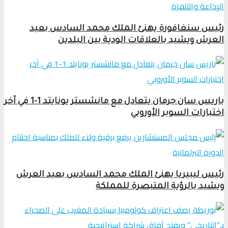
رئيس سنغافورة يهنئ الملك محمد السادس بعيد
العرش ويشيد بالعلاقات الودية بين البلدين
باريس سان جرمان يتعادل مع مانشستر يونايتد 1-1 في آخر
اختبارات السوبر الأوروبي
رئيس ليبيريا يهنئ الملك محمد السادس بعيد العرش
ويشيد بالرؤية المتبصرة للمملكة