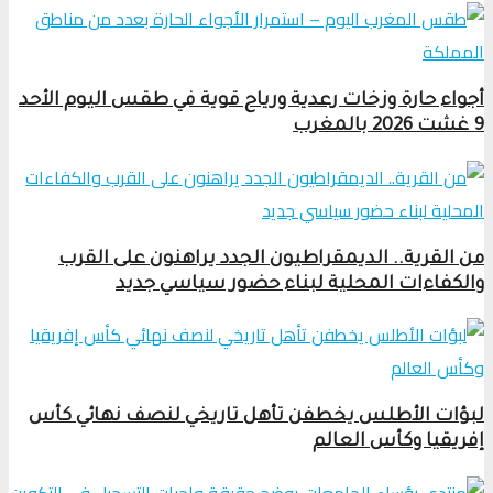
أجواء حارة وزخات رعدية ورياح قوية في طقس اليوم الأحد
9 غشت 2026 بالمغرب
من القرية.. الديمقراطيون الجدد يراهنون على القرب
والكفاءات المحلية لبناء حضور سياسي جديد
لبؤات الأطلس يخطفن تأهل تاريخي لنصف نهائي كأس
إفريقيا وكأس العالم