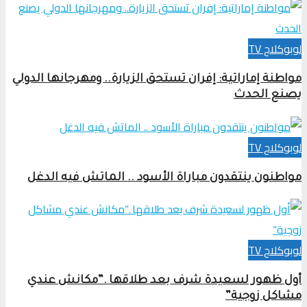
لوبوكلاج TV
مواطنة إماراتية: إفران تستحق الزيارة.. ومهرجانها الدولي
يصنع الحدث
لوبوكلاج TV
مواطنون ينتقدون مباراة الأسود .. الماتش فيه الدغل
لوبوكلاج TV
أول ظهور لسعيدة شرف بعد طلاقها .”مكانش عندي
مشاكل زوجية”