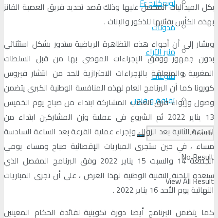
لوبوكلاج Fr
بكل الميداليات المحصل عليها وذلك قصد تحديد فريق العصبة الفائز
بهذه الكأس بفئتيها للذكور والإناث .
مدونات
ويشار إلى أن أجواء هذه التظاهرة الرياضية ستدور بشكل استثنائي
منبر الآراء
بدون جمهور ووفق الإجراءات الموصى بها من قبل السلطات
المغربية والمتعلقة بالإجراءات الاحترازية للحد من انتشار فيروس
منوعات
كورونا كما أن البرنامج العام لهذه المنافسة الوطنية الكبرى يتضمن
ثقافة و فنون
وصول وإيواء فرق العصب المشاركة ابتداء من صباح يوم الخميس
13 يناير 2022 ثم الشروع في عملية وزن المشاركين ابتداء من
الساعة الثانية بعد الزوال وإجراء عملية القرعة بعد الساعة السادسة
مساء ، في حين ستجرى المباريات الإقصائية صباح ومساء يومي
No Result
الجمعة 14 والسبت 15 يناير 2022 وفق البرنامج المفصل الذي
ستعده اللجنة التقنية الوطنية لهذا الغرض ، على أن تجرى المباريات
View All Result
النهائية يوم الأحد 16 يناير 2022 .
كما يتضمن البرنامج أيضا دورة تكوينية لفائدة الحكام المعينين