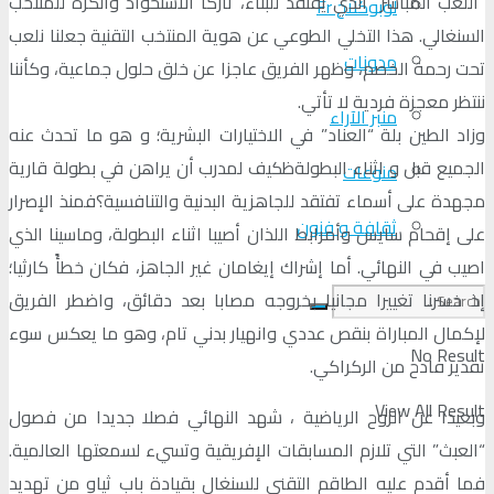
“اللعب المباشر” الذي يفتقد للبناء، تاركا الاستحواذ والكرة للمنتخب
لوبوكلاج Fr
السنغالي. هذا التخلي الطوعي عن هوية المنتخب التقنية جعلنا نلعب
مدونات
تحت رحمة الخصم، وظهر الفريق عاجزا عن خلق حلول جماعية، وكأننا
ننتظر معجزة فردية لا تأتي.
منبر الآراء
وزاد الطين بلة “العناد” في الاختيارات البشرية؛ و هو ما تحدث عنه
الجميع قبل و اثناء البطولةظكيف لمدرب أن يراهن في بطولة قارية
منوعات
مجهدة على أسماء تفتقد للجاهزية البدنية والتنافسية؟فمنذ الإصرار
ثقافة و فنون
على إقحام سايس وأمرابط اللذان أصيبا اثناء البطولة، وماسينا الذي
اصيب في النهائي. أما إشراك إيغامان غير الجاهز، فكان خطأً كارثيا؛
إذ خسرنا تغييرا مجانيا بخروجه مصابا بعد دقائق، واضطر الفريق
لإكمال المباراة بنقص عددي وانهيار بدني تام، وهو ما يعكس سوء
No Result
تقدير فادح من الركراكي.
View All Result
وبعيدا عن الروح الرياضية ، شهد النهائي فصلا جديدا من فصول
“العبث” التي تلازم المسابقات الإفريقية وتسيء لسمعتها العالمية.
فما أقدم عليه الطاقم التقني للسنغال بقيادة باب ثياو من تهديد