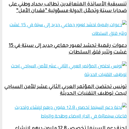
تنسيقية الأساتذة المتعاقدين تطالب بحداد وطني على
ضحايا سبتة وتحمّل الدولة مسؤولية “فقدان الأمل”
دعوات رقمية تحشد لعبور جماعي جديد إلى سبتة في 15
غشت وتثير قلق السلطات
تونس تحتضن المؤتمر العربي الثاني عشر للأمن السياحي
لبحث توظيف التقنيات الحديثة
لجنة دعم السينما تخصص 12.8 مليون درهم لإنشاء