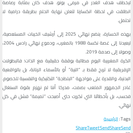
ليخطف هدف الغدر في مرمى بونو. هدف كان بمثابة رصاصة
انطلقت في لحظة انكسارنا لتعلن نهاية الحلم بطريقة درامية لا
تحتمل.
بهذه الخسارة، ينضم نهائي 2025 إلى أرشيف الخيبات المستعصية،
ليعيدنا إلى غصة نكسة 1988 بالمغرب، ودموع نهائي رادس 2004،
وصولا إلى صدمة 2019.
الكرة المغربية اليوم مطالبة بوقفة حقيقية مع الذات؛ فالبطولات
الإفريقية لا تربح فقط بـ “النية” أو بالأسماء الرنانة، بل بالواقعية
البدنية، والقدرة على مواجهة “البلطجة” التكتيكية والنفسية للخصوم.
غادر الجمهور الملعب بصمت، مدركا أننا لم نهزم بقوة السنغال
فحسب، بل بأخطائنا التي تكررت حتى أصبحت “تميمة” فشل في كل
نهائي.
Tags:
الرئيسية
Share
Tweet
Send
Share
Send