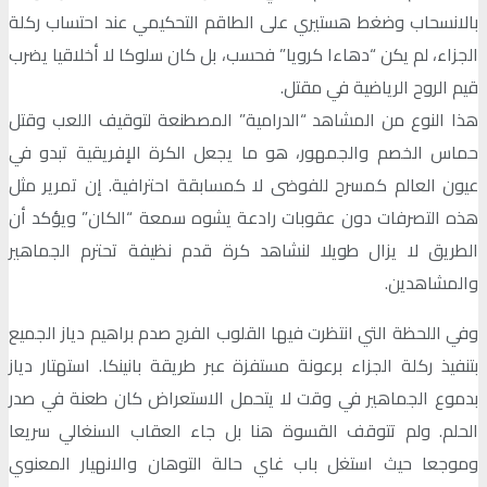
بالانسحاب وضغط هستيري على الطاقم التحكيمي عند احتساب ركلة
الجزاء، لم يكن “دهاءا كرويا” فحسب، بل كان سلوكا لا أخلاقيا يضرب
قيم الروح الرياضية في مقتل.
هذا النوع من المشاهد “الدرامية” المصطنعة لتوقيف اللعب وقتل
حماس الخصم والجمهور، هو ما يجعل الكرة الإفريقية تبدو في
عيون العالم كمسرح للفوضى لا كمسابقة احترافية. إن تمرير مثل
هذه التصرفات دون عقوبات رادعة يشوه سمعة “الكان” ويؤكد أن
الطريق لا يزال طويلا لنشاهد كرة قدم نظيفة تحترم الجماهير
والمشاهدين.
وفي اللحظة التي انتظرت فيها القلوب الفرج صدم براهيم دياز الجميع
بتنفيذ ركلة الجزاء برعونة مستفزة عبر طريقة بانينكا. استهتار دياز
بدموع الجماهير في وقت لا يتحمل الاستعراض كان طعنة في صدر
الحلم. ولم تتوقف القسوة هنا بل جاء العقاب السنغالي سريعا
وموجعا حيث استغل باب غاي حالة التوهان والانهيار المعنوي