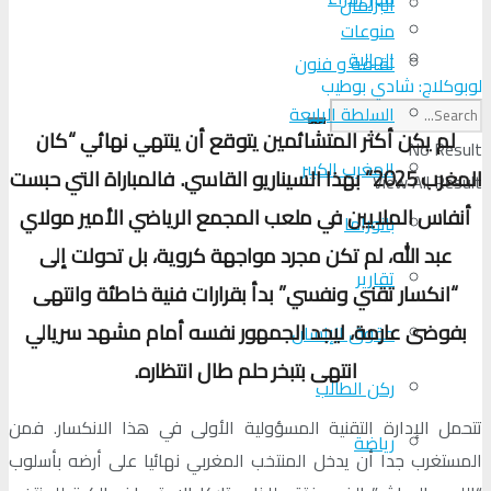
البرلمان
منوعات
الجالية
ثقافة و فنون
لوبوكلاج: شادي بوطيب
السلطة الرابعة
لم يكن أكثر المتشائمين يتوقع أن ينتهي نهائي “كان
No Result
المغرب الكبير
المغرب 2025” بهذا السيناريو القاسي. فالمباراة التي حبست
View All Result
أنفاس الملايين في ملعب المجمع الرياضي الأمير مولاي
بانوراما
عبد الله، لم تكن مجرد مواجهة كروية، بل تحولت إلى
تقارير
“انكسار تقني ونفسي” بدأ بقرارات فنية خاطئة وانتهى
بفوضى عارمة، ليجد الجمهور نفسه أمام مشهد سريالي
حقوق الإنسان
انتهى بتبخر حلم طال انتظاره.
ركن الطالب
تتحمل الإدارة التقنية المسؤولية الأولى في هذا الانكسار. فمن
رياضة
المستغرب جدا أن يدخل المنتخب المغربي نهائيا على أرضه بأسلوب