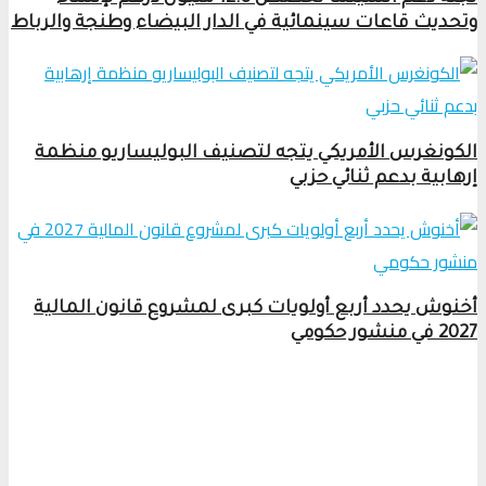
وتحديث قاعات سينمائية في الدار البيضاء وطنجة والرباط
الكونغرس الأمريكي يتجه لتصنيف البوليساريو منظمة
إرهابية بدعم ثنائي حزبي
أخنوش يحدد أربع أولويات كبرى لمشروع قانون المالية
2027 في منشور حكومي