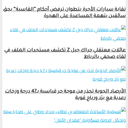
نقابة سيارات الأجرة بتطوان ترفض أحكام “القاسية” بحق
سائقين بتهمة المساعدة على الهجرة
عائلات معتقلي حراك جيل Z تكشف مستجدات الملف في
لقاء صحفي بالرباط
الأرصاد الجوية تحذر من موجة حر قياسية بـ47 درجة وزخات
رعدية مع برَد ورياح قوية