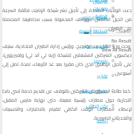
البرلمان
منوعات
دعت الولايات المتحدة إلى تأجيل نشر شبكة الإنترنت فائقة السرعة
الجالية
ثقافة و فنون
من الجيل الخامس للهواتف المحمولة بسبب مخاطرها المحتملة
على الطيران.
السلطة الرابعة
No Result
المغرب الكبير
وحث وزير النقل، بيت بوتيجيج، ورئيس إدارة الطيران الاتحادية، ستيف
View All Result
ديكسون، الشركتين المشغلتين للشبكة (إيه تي آند تي) و(فيريزون)،
بانوراما
على تأجيل الإطلاق الذي كان مقررا بعد غد الأربعاء، لمدة تصل إلى
أسبوعين.
تقارير
حقوق الإنسان
كما طالب المسؤولان الشركتين بالتوقف عن تقديم خدمة (سي باند)
التجارية حول مطارات رئيسية معينة، حتى نهاية مارس المقبل،
ركن الطالب
لإعطاء المطارات الوقت الكافي للقيام بالاختبارات والتحسينات
والتحديثات الضرورية.
رياضة