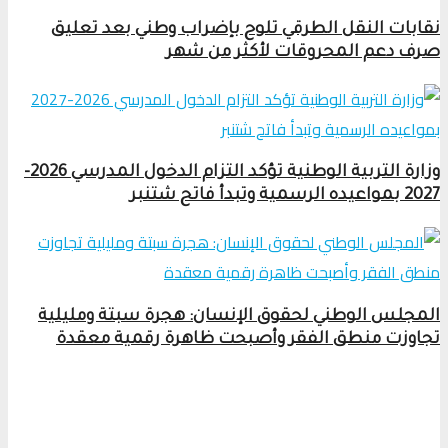
نقابات النقل الطرقي تلوح بإضراب وطني بعد تعليق
صرف دعم المحروقات لأكثر من شهر
وزارة التربية الوطنية تؤكد التزام الدخول المدرسي 2026-
2027 بمواعيده الرسمية وتبدأ فاتح شتنبر
المجلس الوطني لحقوق الإنسان: هجرة سبتة ومليلية
تجاوزت منطق الفقر وأصبحت ظاهرة رقمية معقدة