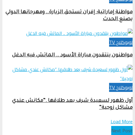
مواطنة إماراتية: إفران تستحق الزيارة.. ومهرجانها الدولي
يصنع الحدث
لوبوكلاج TV
مواطنون ينتقدون مباراة الأسود .. الماتش فيه الدغل
لوبوكلاج TV
أول ظهور لسعيدة شرف بعد طلاقها .”مكانش عندي
مشاكل زوجية”
Load More
Next Post