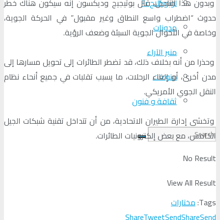
لوبوكلاج Fr
وبدون هذا التأجيل، قال بوتيجيج وديكسون إنه سيكون هناك خطر
حدوث “اضطراب واسع النطاق وغير مقبول” في الحركة الجوية،
مدونات
وخاصة في الأحوال الجوية السيئة وضعف الرؤية.
منبر الآراء
وحذرا من أنه بخلاف ذلك، قد تضطر الطائرات إلى تحويل مسارها إلى
منوعات
مدن أخرى، أو إلغاء الرحلات، ما يسبب تقلبات في جميع أنحاء نظام
النقل الجوي الأمريكي.
ثقافة و فنون
وتخشى إدارة الطيران الاتحادية، من أن تتداخل تقنية شبكات الجيل
الخامس، مع بعض إلكترونيات الطائرات.
No Result
View All Result
Tags:
مختارات
Share
Tweet
Send
Share
Send