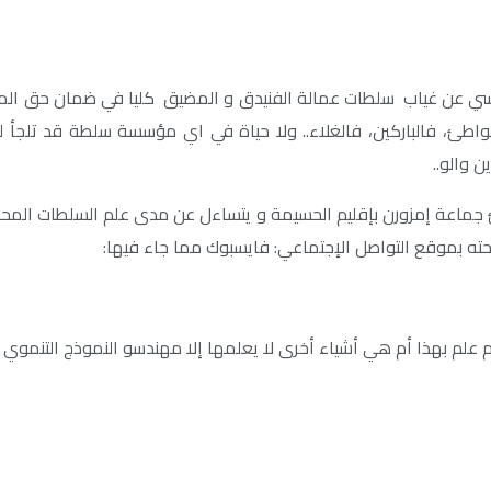
سي عن غياب سلطات عمالة الفنيدق و المضيق كليا في ضمان حق الم
الشواطئ، فالباركين، فالغلاء.. ولا حياة في اي مؤسسة سلطة قد تلجأ
 والو..
جماعة إمزورن بإقليم الحسيمة و يتساءل عن مدى علم السلطات المحلية 
ه بموقع التواصل الإجتماعي: فايسبوك مما جاء فيها:
 علم بهذا أم هي أشياء أخرى لا يعلمها إلا مهندسو النموذج التنموي 