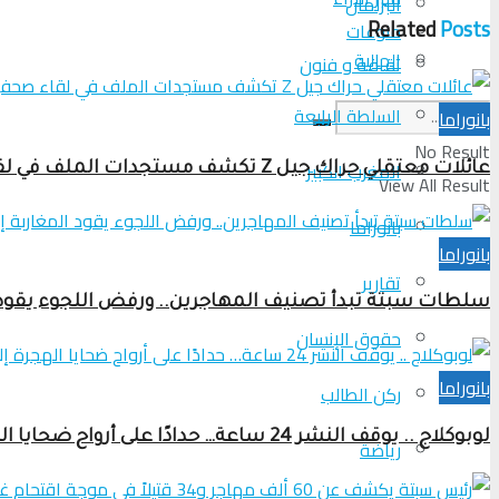
البرلمان
Related
Posts
منوعات
الجالية
ثقافة و فنون
السلطة الرابعة
بانوراما
No Result
المغرب الكبير
عائلات معتقلي حراك جيل Z تكشف مستجدات الملف في لقاء صحفي بالرباط
View All Result
بانوراما
بانوراما
تقارير
سلطات سبتة تبدأ تصنيف المهاجرين.. ورفض اللجوء يقود ا
حقوق الإنسان
بانوراما
ركن الطالب
لوبوكلاج .. يوقف النشر 24 ساعة… حدادًا على أرواح ضحايا الهجرة إلى سبتة ومليلية
رياضة