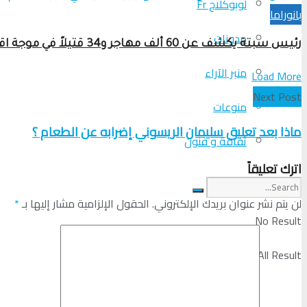
لوبوكلاج Fr
بانوراما
مدونات
رئيس سبتة يكشف عن 60 ألف مهاجر و34 قتيلاً في موجة اقتحام غير مسبوقة للمدينة
منبر الآراء
Load More
Next Post
منوعات
ماذا بعد تعليق سليمان الريسوني إضرابه عن الطعام ؟
ثقافة و فنون
اترك تعليقاً
لن يتم نشر عنوان بريدك الإلكتروني.
الحقول الإلزامية مشار إليها بـ
*
No Result
View All Result