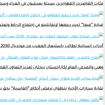
مئات القاصرين المهاجرين بسبتة يعيشون في العراء وسط أ
قيادة “فيفا” تجدد دعمها لإنفانتينو في اجتماع الرباط وتعترف بـ”أخطاء” مشرو
أحزاب إسبانية تطالب باستبعاد المغرب من مونديال 2030 بسبب أحداث سبتة المحتلة
وهبي والمدعي العام لكازاخستان يبحثان تعزيز التعاون القض
نقابة سيارات الأجرة بتطوان ترفض أحكام “القاسية” بحق 