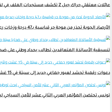
عائلات معتقلي حراك جيل Z تكشف مستجدات الملف في لقاء صحفي بالرباط
الأرصاد الجوية تحذر من موجة حر قياسية بـ47 درجة وزخات رعدية مع برَد ورياح قوية
تنسيقية الأساتذة المتعاقدين تطالب بحداد وطني على ضحاي
دعوات رقمية تحشد لعبور جماعي جديد إلى سبتة في 15 غشت وتثير قلق السلطات
تونس تحتضن المؤتمر العربي الثاني عشر للأمن السياحي ل