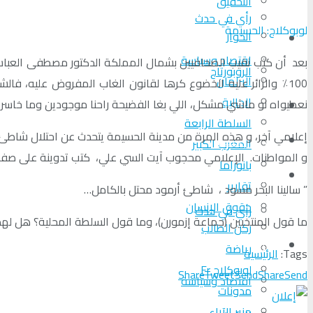
التحقیق
رأي في حدث
لوبوكلاج: الحسبمة
الحوار
المزيد
اقتصاد وسياسة
بعد أن كتب نقيب الصحافيين بشمال المملكة الدكتور مصطفى العبا
الروبورتاج
البرلمان
100٪ والزائر عليه الخضوع كرها لقانون الغاب المفروض عليه، ف
الجالية
نعطيواه لو ماشي مشكل، اللي بغا الفضيحة راحنا موجودين وما خاسرين
تحلیل الأحداث
السلطة الرابعة
إعلامي آخر، و هذه المرة من مدينة الحسيمة يتحدث عن احتلال شاطئ 
من عين المكان
المغرب الكبير
و المواطنات. الإعلامي محجوب آيت السي علي، كتب تدوينة على صفحت
بانوراما
لوبوكلاج TV
تقارير
” سالينا البحر مسود ، شاطئ أرمود محتل بالكامل…
حقوق الإنسان
رأي في حدث
ما قول المنتخبين (جماعة إزمورن)، وما قول السلطة المحلية؟ هل لهم
ركن الطالب
المزيد
رياضة
Tags:
الرئيسية
لوبوكلاج Fr
Share
Tweet
Send
Share
Send
اقتصاد وسياسة
مدونات
منبر الآراء