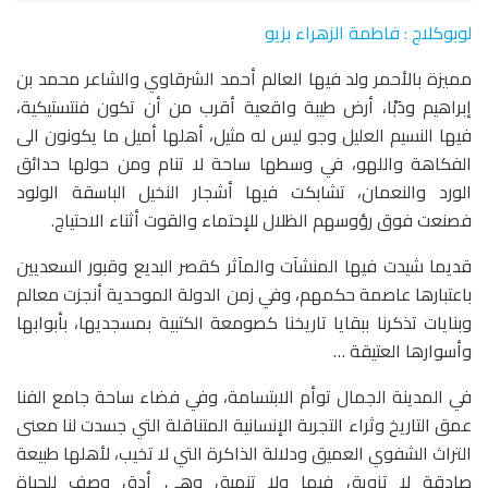
لوبوكلاج : فاطمة الزهراء بزيو
مميزة بالأحمر ولد فيها العالم أحمد الشرقاوي والشاعر محمد بن
إبراهيم ودَبْا، أرض طيبة واقعية أقرب من أن تكون فنتستيكية،
فيها النسيم العليل وجو ليس له مثيل، أهلها أميل ما يكونون الى
الفكاهة واللهو، في وسطها ساحة لا تنام ومن حولها حدائق
الورد والنعمان، تشابكت فيها أشجار النخيل الباسقة الولود
فصنعت فوق رؤوسهم الظلال للإحتماء والقوت أثناء الاحتياج.
قديما شيدت فيها المنشآت والمآثر كقصر البديع وقبور السعديين
باعتبارها عاصمة حكمهم، وفي زمن الدولة الموحدية أنجزت معالم
وبنايات تذكرنا ببقايا تاريخنا كصومعة الكتبية بمسجديها، بأبوابها
وأسوارها العتيقة …
في المدينة الجمال توأم الابتسامة، وفي فضاء ساحة جامع الفنا
عمق التاريخ وثراء التجربة الإنسانية المتناقلة التي جسدت لنا معنى
التراث الشفوي العميق ودلالة الذاكرة التي لا تخيب، لأهلها طبيعة
صادقة لا تزويق فيها ولا تنميق وهي أدق وصف للحياة