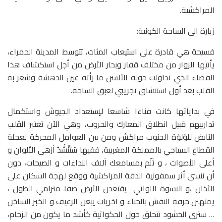
المراكشية.
زيارة الى الساحة الكونية:
فسيحة هي قادرة على استيعاب المئات، تتوسط المدينة الحمراء،
يأتيها الزوار من مختلف قفار وبحار الأرض من أجل استكشاف هذا
الفضاء الذي تداولت حوله الألسن ما رأته عين الدهشة وشعر به
القلب بعد أول استنشاق تجريبي لعبق الساحة.
في بداياتها كانت فناءا شاسعا لإستعداد الجيوش واستكمال
تداربيهم قبيل انطلاق المعارك والحروب، وهي الآن تعتبر القلب
النابض للؤلؤة الجنوب مراكش ومن بين العوامل المحركة لعجلة
القطاع السياحي بالمملكة المغربية، ففيها سَتَنْشُدُ أزهى الألوان و
أعلى الأصوات ، و تَلٌم بمسامعك آلاف النداءات و الصيحات، دون
أن ننسى أثر سمفونية الدقة المراكشية ووقع لهجة السكان على
الأذان ،و النسوة اللواتي يقتعدن الأرض صفا مترامي الطول ،
يمتهنن حرفة النقش بالحناء و اخريات يبعن الرغيف و الخبز الساخن
… سترى الحشود تتحلق حول الحكواتية كأشد ما يكون من الزحام،