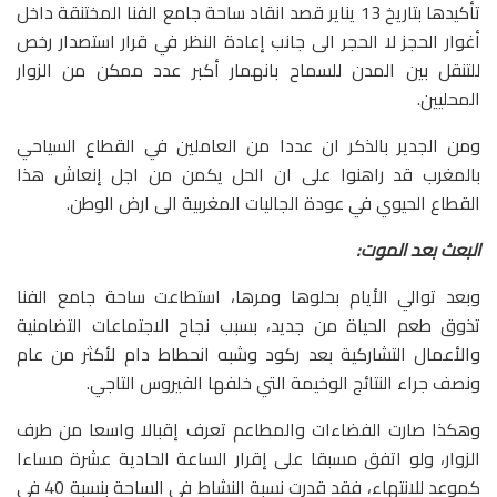
تأكيدها بتاريخ 13 يناير قصد انقاد ساحة جامع الفنا المختنقة داخل
أغوار الحجز لا الحجر الى جانب إعادة النظر في قرار استصدار رخص
للتنقل بين المدن للسماح بانهمار أكبر عدد ممكن من الزوار
المحليين.
ومن الجدير بالذكر ان عددا من العاملين في القطاع السياحي
بالمغرب قد راهنوا على ان الحل يكمن من اجل إنعاش هذا
القطاع الحيوي في عودة الجاليات المغربية الى ارض الوطن.
البعث بعد الموت:
وبعد توالي الأيام بحلوها ومرها، استطاعت ساحة جامع الفنا
تذوق طعم الحياة من جديد، بسبب نجاح الاجتماعات التضامنية
والأعمال التشاركية بعد ركود وشبه انحطاط دام لأكثر من عام
ونصف جراء النتائج الوخيمة التي خلفها الفيروس التاجي.
وهكذا صارت الفضاءات والمطاعم تعرف إقبالا واسعا من طرف
الزوار، ولو اتفق مسبقا على إقرار الساعة الحادية عشرة مساءا
كموعد للانتهاء، فقد قدرت نسبة النشاط في الساحة بنسبة 40 في