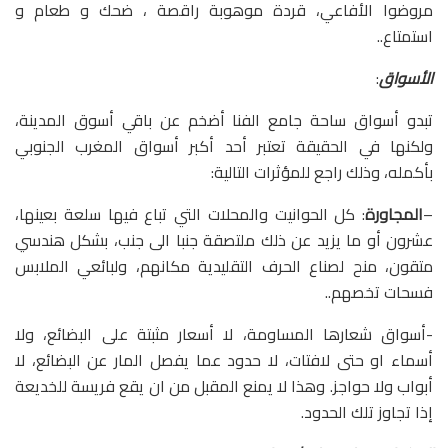
مروضوا الأفاعي، قردة موهوبة راقصة ، ضحك و طعام و
استمتاع..
الأسواق
:
تبدو أسواق ساحة جامع الفنا أضخم عن باقي أسوق المدينة،
ولكنها في الحقيقة تعتبر أحد أكبر أسواق المغرب الجنوبي
بأكمله، وذلك راجع للمؤثرات التالية:
–
المجاورة
: كل الحوانيت والمحلات التي تباع فيها سلعة بعينها،
عشرون أو ما يزيد عن ذلك ملتصقة جنبا الى جنب، بشكل هندسي
متقون، منح لصناع الحرف التقليدية مكانهم، ولبائعي الملابس
فسحات تخصهم..
-أسواق شعارها المساومة، لا أسعار مثبتة على البضائع، ولا
أسماء او حتى لافتات، لا حدود عما يفصل المار عن البضائع، لا
أبواب ولا حواجز. وهذا لا يمنع المقبل من ان يقع فريسة للخديعة
إذا تجاوز تلك الحدود.