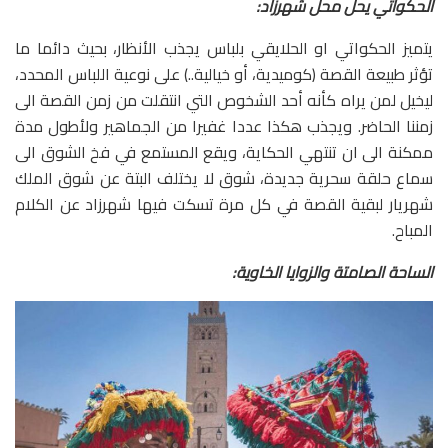
الحكواتي يحل محل شهرزاد:
يتميز الحكواتي او الحلايقي بلباس يجذب الأنظار، بحيث دائما ما
تؤثر طبيعة القصة (كوميدية، أو خيالية..) على نوعية اللباس المحدد،
ليخيل لمن يراه كأنه أحد الشخوص التي انتقلت من زمن القصة الى
زمننا الحاضر. ويجذب هكذا عددا غفيرا من الجماهير ولأطول مدة
ممكنة الى ان تنتهي الحكاية، ويقع المستمع في فخ الشوق الى
سماع حلقة سحرية جديدة، شوق لا يختلف البتة عن شوق الملك
شهريار لبقية القصة في كل مرة تسكت فيها شهرزاد عن الكلام
المباح.
الساحة الصامتة والزوايا الخاوية: