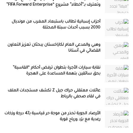
وتعترف بـ”أخطاء” مشروع “FIFA Forward Enterprise”
أحزاب إسبانية تطالب باستبعاد المغرب من مونديال
2030 بسبب أحداث سبتة المحتلة
وهبي والمدعي العام لكازاخستان يبحثان تعزيز التعاون
القضائي في أستانا
نقابة سيارات الأجرة بتطوان ترفض أحكام “القاسية”
بحق سائقين بتهمة المساعدة على الهجرة
عائلات معتقلي حراك جيل Z تكشف مستجدات الملف
في لقاء صحفي بالرباط
الأرصاد الجوية تحذر من موجة حر قياسية بـ47 درجة وزخات
رعدية مع برَد ورياح قوية