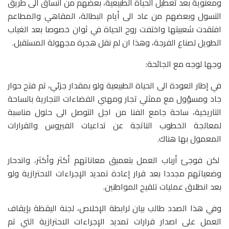
ومعنوية بعد تعطيل الحياة الطبيعية، بعضهم من انساق الى طريق
التسول وبعضهم من عاد الى أيام البطالة، المقاهي والمطاعم
افتقدت شعبيتها واختفت روح الحياة في ثوان خصوصا بعد الغياب
الطويل لصناع الفرجة، وهذا ان لم نقل هجرة مجهولة المستقبل.
وجها لوجه مع الجائحة:
في إطار العودة الى الحياة الطبيعية ولو بمقدار جزئي، تم فتح حوار
جاد ومسؤول مع ممثلي تجار ومهني الفضاءات التجارية بالساحة
التاريخية، ساحة جامع الفنا من اجل التوصل الى حلول مناسبة
لمعالجة الخطوب الناتجة عن تداعيات الفيروس والقرارات
المعمول بها هناك.
لكن فوجئ أرباب العمل بتعميق معاناتهم أكثر وأكثر، واندحار
وضعياتهم مجددا بعد قرار إعادة تمديد الإجراءات الاحترازية ولو
بعد انطلاق عمليات تلقيح المواطنين.
وفي هذا الصدد طالب بيان لرابطة الإخلاص، لجنة اليقظة بإيقاف
العمل على اصدار قرارات تمديد الإجراءات الاحترازية التي تم