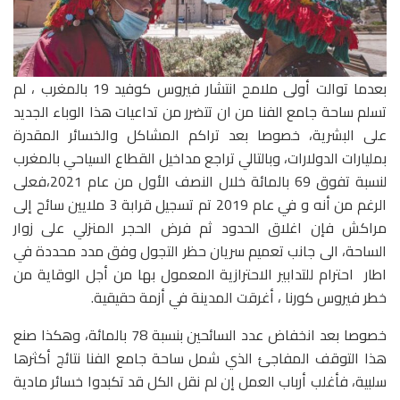
بعدما توالت أولى ملامح انتشار فيروس كوفيد 19 بالمغرب ، لم
تسلم ساحة جامع الفنا من ان تتضرر من تداعيات هذا الوباء الجديد
على البشرية، خصوصا بعد تراكم المشاكل والخسائر المقدرة
بمليارات الدولارات، وبالتالي تراجع مداخيل القطاع السياحي بالمغرب
لنسبة تفوق 69 بالمائة خلال النصف الأول من عام 2021،فعلى
الرغم من أنه و في عام 2019 تم تسجيل قرابة 3 ملايين سائح إلى
مراكش فإن اغلاق الحدود ثم فرض الحجر المنزلي على زوار
الساحة، الى جانب تعميم سريان حظر التجول وفق مدد محددة في
اطار احترام للتدابير الاحترازية المعمول بها من أجل الوقاية من
خطر فيروس كورنا ، أغرقت المدينة في أزمة حقيقية.
خصوصا بعد انخفاض عدد السائحين بنسبة 78 بالمائة، وهكذا صنع
هذا التوقف المفاجئ الذي شمل ساحة جامع الفنا نتائج أكثرها
سلبية، فأغلب أرباب العمل إن لم نقل الكل قد تكبدوا خسائر مادية