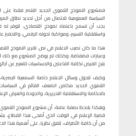
فمشروع النموذج التنموي الجديد اقتصر فقط على ابراز
السياسة العمومية للاتصال من أجل تحديد نطاق المرف
يجب أن تسمح باعتماد نموذج اقتصادي، تتوفر له فر
واستقلالية التسيير، ومواكبة تحوله الرقمي، والتحفيز ع
هذا ما كان نصيب الاعلام في نص تقرير النموذج الت
وعبارات فضفاضة. وكذلك لم يوضح المشروع مع ذلك الآلي
يتيح الفرص لكافة الفاعلين والحساسيات للتعبير عن آرائه
وكيف تتحول وسائل الاعلام خاصة السمعية البصرية،
التنموي الجديد مكامن الضعف القائم في السياسا
بالحكامة والاستقلالية التحريرية، والجودة والعرض الإع
وهكذا يلاحظ بصفة عامة، أن مشروع النموذج التنموي
قضية الإعلام في الوقت الذي أضحى هذا القطاع، ي
من أن كافة الأطراف، تتفق نظريا، على أهمية هذا الاعل