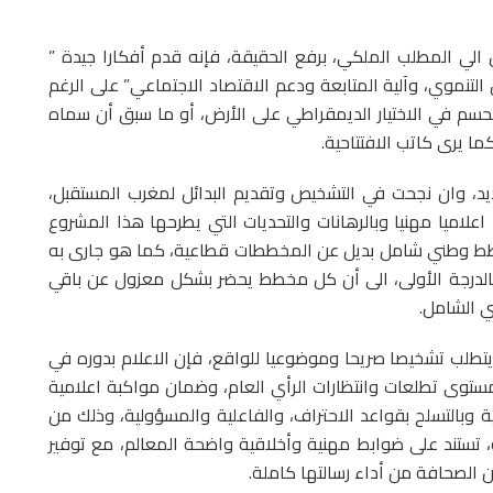
 الي المطلب الملكي، برفع الحقيقة، فإنه قدم أفكارا جيدة ”
التنموي، وآلية المتابعة ودعم الاقتصاد الاجتماعي” على الرغم
سم في الاختيار الديمقراطي على الأرض، أو ما سبق أن سماه
ما يرى كاتب الافتتاحية.
يد، وان نجحت في التشخيص وتقديم البدائل لمغرب المستقبل،
علاميا مهنيا وبالرهانات والتحديات التي يطرحها هذا المشروع
مخطط وطني شامل بديل عن المخططات قطاعية، كما هو جارى به
بالدرجة الأولى، الى أن كل مخطط يحضر بشكل معزول عن باقي
ي الشامل.
يتطلب تشخيصا صريحا وموضوعيا للواقع، فإن الاعلام بدوره في
ى تطلعات وانتظارات الرأي العام، وضمان مواكبة اعلامية
 وبالتسلح بقواعد الاحتراف، والفاعلية والمسؤولية، وذلك من
، تستند على ضوابط مهنية وأخلاقية واضحة المعالم، مع توفير
 الصحافة من أداء رسالتها كاملة.