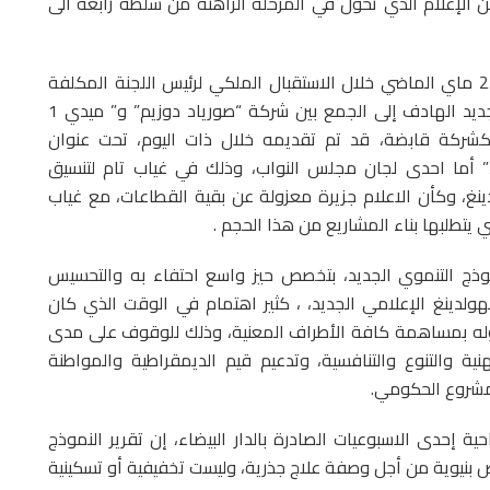
 الإعلام الذي تحول في المرحلة الراهنة من سلطة رابعة الى
وإذا كان مشروع النموذج التنموي الجديد، قدم في 25 ماي الماضي خلال الاستقبال الملكي لرئيس اللجنة المكلفة
بإعداده، فالملاحظ أن مشروع الهولدينغ الإعلامي الجديد الهادف إلى الجمع بين شركة “صورياد دوزيم” و” ميدي 1
، كشركة قابضة، قد تم تقديمه خلال ذات اليوم، تحت عنوان
” أما احدى لجان مجلس النواب، وذلك في غياب تام لتنسيق
ينغ، وكأن الاعلام جزيرة معزولة عن بقية القطاعات، مع غياب
ي يتطلبها بناء المشاريع من هذا الحجم .
وذج التنموي الجديد، بتخصص حيز واسع احتفاء به والتحسيس
ولدينغ الإعلامي الجديد، ، كثير اهتمام في الوقت الذي كان
ه بمساهمة كافة الأطراف المعنية، وذلك للوقوف على مدى
ة والتنوع والتنافسية، وتدعيم قيم الديمقراطية والمواطنة
لمشروع الحكومي.
إحدى الاسبوعيات الصادرة بالدار البيضاء، إن تقرير النموذج
اض بنيوية من أجل وصفة علاج جذرية، وليست تخفيفية أو تسكينية