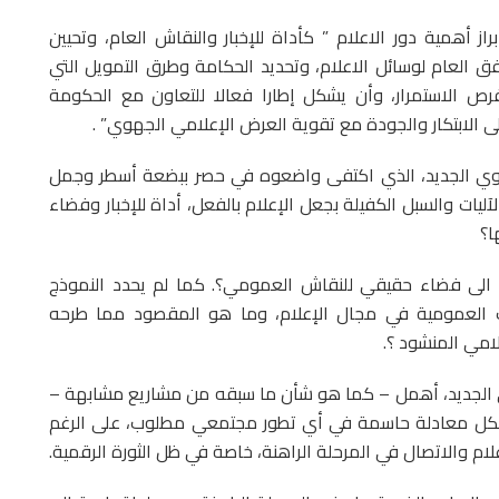
 أهمية دور الاعلام ” كأداة للإخبار والنقاش العام، وتحيين
ق العام لوسائل الاعلام، وتحديد الحكامة وطرق التمويل التي
ص الاستمرار، وأن يشكل إطارا فعالا للتعاون مع الحكومة
لى الابتكار والجودة مع تقوية العرض الإعلامي الجهوي” .
نموي الجديد، الذي اكتفى واضعوه في حصر ببضعة أسطر وجمل
ات والسبل الكفيلة بجعل الإعلام بالفعل، أداة للإخبار وفضاء
ا؟
 الى فضاء حقيقي للنقاش العمومي؟. كما لم يحدد النموذج
ت العمومية في مجال الإعلام، وما هو المقصود مما طرحه
لامي المنشود ؟.
 الجديد، أهمل – كما هو شأن ما سبقه من مشاريع مشابهة –
شكل معادلة حاسمة في أي تطور مجتمعي مطلوب، على الرغم
ام والاتصال في المرحلة الراهنة، خاصة في ظل الثورة الرقمية.