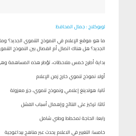
لوبوكلاج : جمال المحافظ
ما هو موقع الإعلام في النموذج التنموي الجديد؟ وما 
الجديد؟ هل هناك اتصال أم انفصال بين النموذج التنمو
بداية أطرح خمس ملاحظات، تؤطر هذه المساهمة وهي
أولا: نموذج تنموي خارج زمن الإعلام
ثانيا: هولدينغ إعلامي ونموذج تنموي، جزر معزولة
ثالثا: تركيز على النتائج وإهمال أسباب الفشل
رابعا: الحاجة لمخطط وطني شامل
خامسا: التغيير في الاعلام يحدث عبر مناهج بيداغوجية