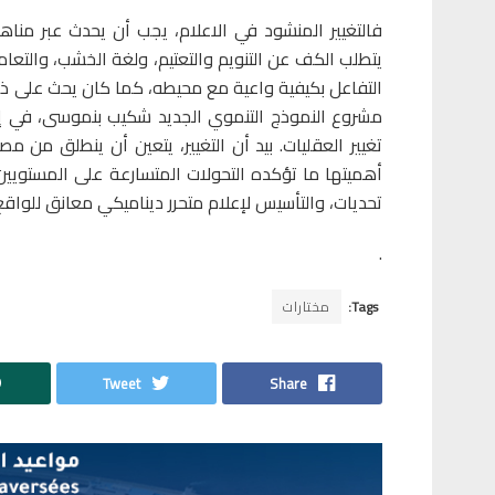
فالتغيير المنشود في الاعلام، يجب أن يحدث عبر مناهج
يتطلب الكف عن التنويم والتعتيم، ولغة الخشب، والتعا
التفاعل بكيفية واعية مع محيطه، كما كان يحث على ذ
مشروع النموذج التنموي الجديد شكيب بنموسى، في إحدى
تغيير العقليات. بيد أن التغيير، يتعين أن ينطلق من 
أهميتها ما تؤكده التحولات المتسارعة على المستويين
تحديات، والتأسيس لإعلام متحرر ديناميكي معانق للواق
.
Tags:
مختارات
Tweet
Share