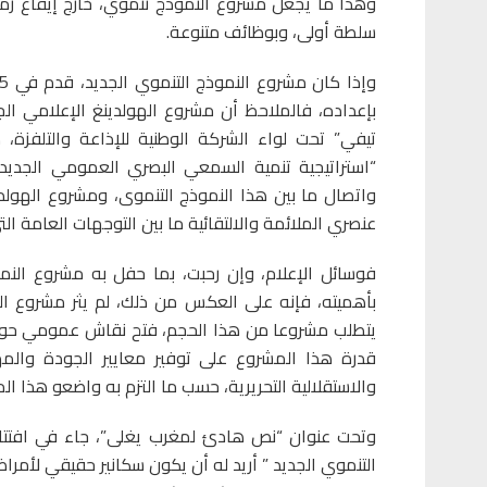
وهذا ما يجعل مشروع النموذج تنموي، خارج إيقاع زمن
سلطة أولى، وبوظائف متنوعة.
تيفي” تحت لواء الشركة الوطنية للإذاعة والتلفزة
“استراتيجية تنمية السمعي البصري العمومي الجديد
واتصال ما بين هذا النموذج التنموى، ومشروع الهولد
عنصري الملائمة والالتقائية ما بين التوجهات العامة الت
فوسائل الإعلام، وإن رحبت، بما حفل به مشروع النم
بأهميته، فإنه على العكس من ذلك، لم يثر مشروع اله
يتطلب مشروعا من هذا الحجم، فتح نقاش عمومي حول
قدرة هذا المشروع على توفير معايير الجودة والمهني
والاستقلالية التحريرية، حسب ما التزم به واضعو هذا ا
وتحت عنوان “نص هادئ لمغرب يغلى”، جاء في افتتاحية 
التنموي الجديد ” أريد له أن يكون سكانير حقيقي لأمر