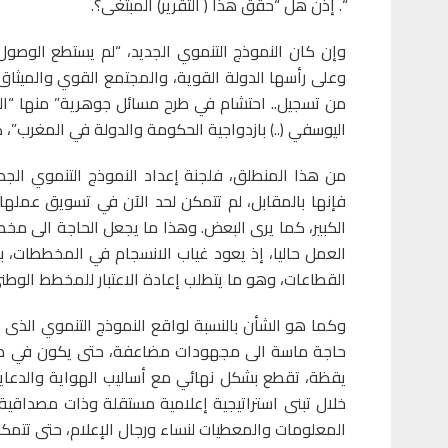
“. إذن هل “حقق هذا ( التقرير) المبتغى؟.
وإن كان النموذج التنموي الجديد، “لم يستطع الوصول
وعلى رأسها الدولة القوية، والمجتمع القوي والميثاق 
من تسجيل.. احتشام في طرح مسائل جوهرية” منها “الح
اليوسفي (..) بازدواجية الحكومة والدولة في المغرب”، ك
من هذا المنطلق، فلجنة إعداد النموذج التنموي الجد
فإنها بالمقابل، لم تتمكن لحد الآن في تسويق عملها ا
الكبير، كما يرى البعض. وهذا ما يجعل الحاجة الى 
العمل حاليا، إذ يعود غياب الانسجام في المخططات، 
القطاعات، وهو ما يتطلب إعادة الاعتبار للمخطط الوطن
وكما هو الشأن بالنسبة لواقع النموذج التنموي الذى 
حاجة ماسة الى مجهودات مضاعفة، حتى يكون في مستو
يقظة، تقطع بشكل نهائي مع أساليب الهواية والدعاية
خلال تبنى استراتيجية إعلامية مستقلة وذات مصداقية
المعلومات والمعطيات لنساء ورجال الإعلام، حتى تتمكن