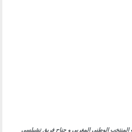
اعب المنتخب الوطني المغربي و جناح فريق تشيلسي