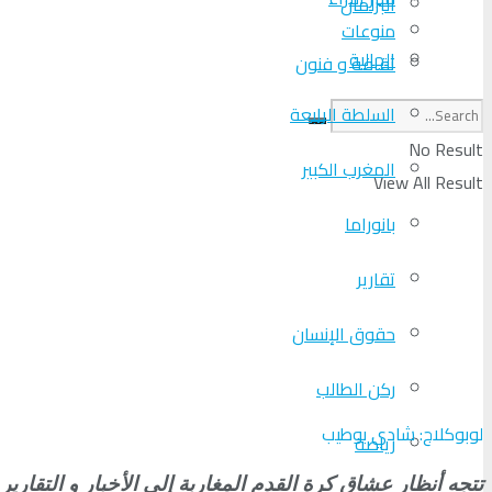
البرلمان
منوعات
الجالية
ثقافة و فنون
السلطة الرابعة
No Result
المغرب الكبير
View All Result
بانوراما
تقارير
حقوق الإنسان
ركن الطالب
لوبوكلاج: شادي بوطيب
رياضة
تتجه أنظار عشاق كرة القدم المغاربة إلى الأخبار و التقا