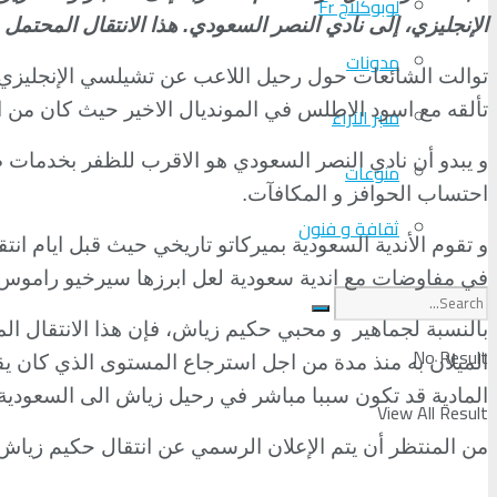
لوبوكلاج Fr
الإنجليزي، إلى نادي النصر السعودي. هذا الانتقال المحتمل
مدونات
توالت الشائعات حول رحيل اللاعب عن تشيلسي الإنجليزي 
تألقه مع اسود الاطلس في المونديال الاخير حيث كان من ابر
منبر الآراء
منوعات
احتساب الحوافز و المكافآت.
ثقافة و فنون
و تقوم الأندية السعودية بميركاتو تاريخي حيث قبل ايام انتق
في مفاوضات مع اندية سعودية لعل ابرزها سيرخيو راموس،جو
بالنسبة لجماهير و محبي حكيم زياش، فإن هذا الانتقال المح
No Result
الميلان به منذ مدة من اجل استرجاع المستوى الذي كان يقدمه
المادية قد تكون سببا مباشر في رحيل زياش الى السعودية ش
View All Result
من المنتظر أن يتم الإعلان الرسمي عن انتقال حكيم زياش بعد انتهاء