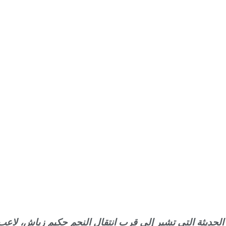
رير الحديثة التي تشير إلى قرب انتقال النجم حكيم زياش، ل