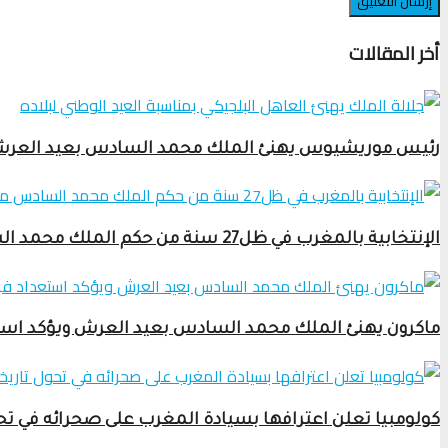
أخر المقالات
رئيس موريشيوس يهنئ الملك محمد السادس بعيد العرش وي
الإنتخابية بالمغرب في ظل27 سنة من حكم الملك محمد السادس من ضبط الخرائط السياسية إلى العصرنة الرقمية والحكامة التنموية
ماكرون يهنئ الملك محمد السادس بعيد العرش ويؤكد استع
كولومبيا تعلن اعترافها بسيادة المغرب على صحرائه في تح