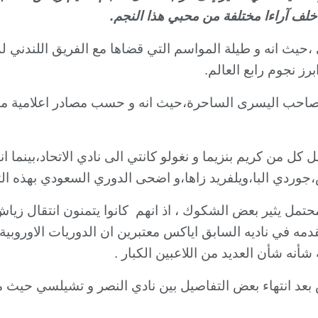
 خلف آراءا مختلفة من محبي هذا النجم.
،حيث انه و طيلة المواسم التي قضاها مع الفريق اللندني
ز نجوم رابع العالم.
ل كل من كريم بنزيما و نغولو كانتي الى نادي الاتحاد،بينما 
ردي البا،ويلفريد زاها،و اضحى الدوري السعودي بهذه التعا
تمل يثير بعض الشكوك ، اذ انهم كانوا يتمنون انتقال زياش 
 في ناديه السابق اياكس معتبرين ان الدوريات الاوروبية اكث
أنه شأن العديد من اللاعبين الكبار .
 بعض التفاصيل بين نادي النصر و تشيلسي حيث من المقرر ان يدفع النص