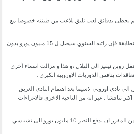
 لم يحظى بدقائق لعب تليق بلاعب من طينته خصوصا مع
و يبدو أن نادي النصر السعودي هو الاقرب للظفر بخدمات صاحب اليسرى الساحرة،حيث انه و حسب مصادر اعلامية متطابقة فإن راتبه السنوي سيصل ل 15 مليون يورو بدون
انتقل روبن نيفيز الى الهلال ،و هذا و مزالت اسماء آخرى
قدات ينافس الدوريات الاوروبية الكبرى .
الى نادي اوروبي لاسيما بعد اهتمام النادي العريق
ر تنافسًا ، غير انه من الناحية الاخرى فالاغراءات
ر 10 مليون يورو الى تشيلسي.