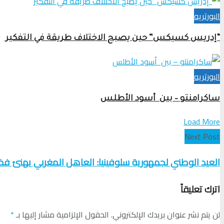
البورتريه
“إدريس كسيكس” حين يصبح الاختلاف طريقة في التفكير
البورتريه
ساكرامنتو – بين أسود الأطلس
Load More
Next Post
العيد الوطني لجمهورية سلوفينيا: العاهل المغربي يهنئ فخا
اترك تعليقاً
لن يتم نشر عنوان بريدك الإلكتروني.
الحقول الإلزامية مشار إليها بـ
*