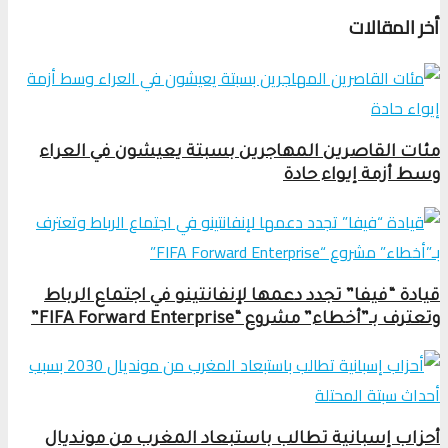
أخر المقالات
مئات القاصرين المهاجرين بسبتة يعيشون في العراء
وسط أزمة إيواء حادة
قيادة “فيفا” تجدد دعمها لإنفانتينو في اجتماع الرباط
وتعترف بـ”أخطاء” مشروع “FIFA Forward Enterprise”
أحزاب إسبانية تطالب باستبعاد المغرب من مونديال