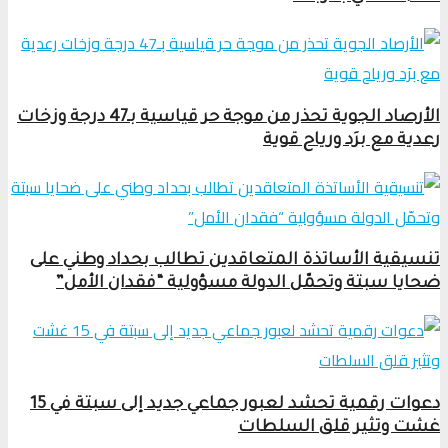
الأرصاد الجوية تحذر من موجة حر قياسية بـ47 درجة وزخات
رعدية مع برَد ورياح قوية
تنسيقية الأساتذة المتعاقدين تطالب بحداد وطني على
ضحايا سبتة وتحمّل الدولة مسؤولية “فقدان الأمل”
دعوات رقمية تحشد لعبور جماعي جديد إلى سبتة في 15
غشت وتثير قلق السلطات