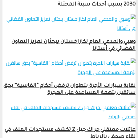
2030 بسبب أحداث سبتة المحتلة
وهبي والمدعي العام لكازاخستان يبحثان تعزيز التعاون
القضائي في أستانا
نقابة سيارات الأجرة بتطوان ترفض أحكام “القاسية” بحق
سائقين بتهمة المساعدة على الهجرة
عائلات معتقلي حراك جيل Z تكشف مستجدات الملف في
لقاء صحفي بالرباط