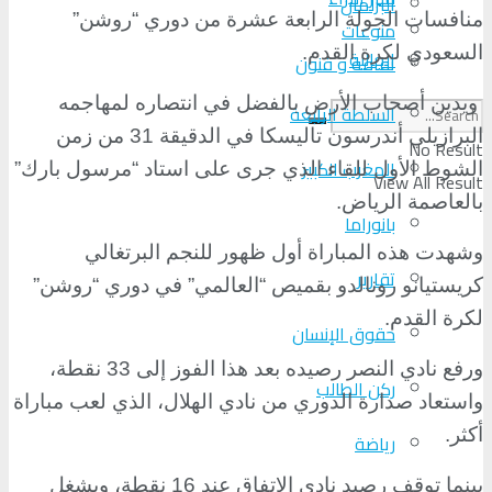
البرلمان
منافسات الجولة الرابعة عشرة من دوري “روشن”
منوعات
السعودي لكرة القدم
.
الجالية
ثقافة و فنون
ويدين أصحاب الأرض بالفضل في انتصاره لمهاجمه
السلطة الرابعة
البرازيلي أندرسون تاليسكا في الدقيقة 31 من زمن
No Result
المغرب الكبير
الشوط الأول للقاء الذي جرى على استاد “مرسول بارك”
View All Result
بالعاصمة الرياض
.
بانوراما
وشهدت هذه المباراة أول ظهور للنجم البرتغالي
تقارير
كريستيانو رونالدو بقميص “العالمي” في دوري “روشن”
لكرة القدم
.
حقوق الإنسان
ورفع نادي النصر رصيده بعد هذا الفوز إلى 33 نقطة،
ركن الطالب
واستعاد صدارة الدوري من نادي الهلال، الذي لعب مباراة
أكثر
.
رياضة
بينما توقف رصيد نادي الاتفاق عند 16 نقطة، ويشغل