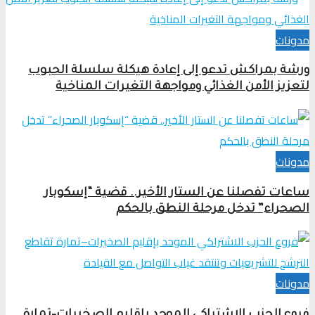
مدونات
ورشة بمراكش تدعو إلى إعادة هيكلة سلسلة الحبوب
لتعزيز الأمن الغذائي ومواجهة التغيرات المناخية
مدونات
ساعات تفصلنا عن الستار الأخير.. قضية “إسكوبار
الصحراء” تدخل مرحلة النطق بالحكم
مدونات