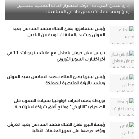
إدارة سجن العرجات 1 تؤكد استقرار الحالة الصحية للسجين
(م.ز) وتفند ادعاءات نقص حاد في الفيتامينات
رئيس سنغافورة يهنئ الملك محمد السادس بعيد
العرش ويشيد بالعلاقات الودية بين البلدين
باريس سان جرمان يتعادل مع مانشستر يونايتد 1-1 في
آخر اختبارات السوبر الأوروبي
رئيس ليبيريا يهنئ الملك محمد السادس بعيد العرش
ويشيد بالرؤية المتبصرة للمملكة
بوريطة يصف اعتراف كولومبيا بسيادة المغرب على
الصحراء بـ”التاريخي” ويفتح آفاق شراكة استراتيجية
رئيسة البيرو تهنئ الملك محمد السادس بعيد العرش
وتؤكد حرصها على تعزيز العلاقات الثنائية