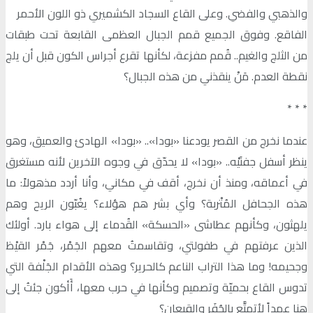
والذهبي والفضي. وعلى القاع السجاد الكشميري ذو اللون الأحمر
الفاقع. وفوق الجميع قمم الجبال العظمى القابعة تحت طبقات
من الثلج والغيم.. قُمم مفزعة، لكأنها تقرع أجراس الكون قبل أن يلج
نقطة العدم. مَنْ ينقذني من هذه الجبال؟
٭ ٭ ٭
عندما نخرج من القصر يودعنا «بودا».. «بودا» الهادئ والعميق، وهو
ينظر أسفل جفنَيْه.. «بودا» لا يحدّق في وجوه الآخرين لأنه مستغرق
في أعماقه، ومنذ أن نخرج، أقف في مكاني، وأنا أردد مذهولاً: ما
هذه الجحافل المُتْربة؟ وأي بشر هم هؤلاء؟ يغُبّون الريح وهم
يلهثون، وكأنهم عطاشى «الحسكة» القُدماء إلى هواء بارد. أولئك
الذين عرفتهم في طفولتي، وتقاسمتُ معهم الجَمْر، جَمْر القيْظ
وجحيمه! وما هذا التراب الناعم كالحرير؟ وهذه الأقدام الجَلْفة التي
تدوس القاع بحميّة وتصميم وكأنها في حرب معها، أَأكون جئتُ إلى
هنا عمداً لأتمتَّع بالحُفَر والقيعان؟