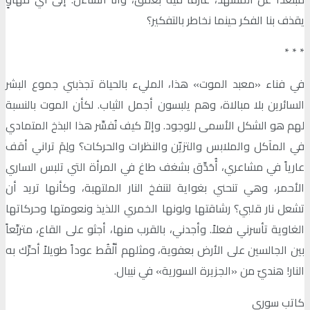
يقذف بنا الفكر حينما نخاطر بالتفكير؟
٭ ٭ ٭
في فناء «معبد الموت» هذا، المليء بالحياة تجذبني جموع البشر
السائرين بلا مبالاة، وهم يلبسون أجمل الثياب. لكأن الموت بالنسبة
لهم هو الشكل الأسمى للوجود. وإلاّ كيف نُفسِّر هذا البذخ المتمادي
في المآكل والملابس والتزيّن والنظرات والحركات؟ ولِمَ تراني أقف
عارياً في مشاعري، أُحَدِّق بشغف طاغ في المرأة التي تلبس الساري
الأحمر، وهي تنحني بغواية لتنفخ النار الملتهبة، وكأنها تريد أن
تشعل نار قلبي؟ رشاقتها ولونها الخمري اللذيذ ونعومتها وحركاتها
الغاوية تأسرني فعلاً. وأجدني، بالقرب منها، أجثو على القاع، متربِّعاً
بين الجالسين على الأرض بعفوية، ومثلهم ألْقُط عوداً طويلاً أحرِّك به
النار! هنديّ من «الجزيرة السورية» في نيبال.
كاتب سوري