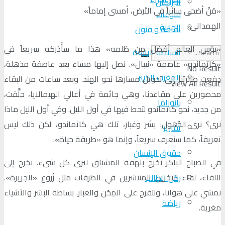
البرلمان
«مَنْ أضحى سائراً في الأرض، أمسى إماماً»
منوعات
الهمداني
الجالية
ثقافة و فنون
«بؤس العالم أفضل من ظلمه» هذا ما سأُدْركه سريعاً في
السلطة الرابعة
«كاتماندو» عاصمة «نيبال». نصل إليها مساء بعد عاصفة مذهلة،
No Result
المغرب الكبير
دفعت طائرتنا إلى تحويل مسارها نحو الهند. وبعد ساعات من البقاء
View All Result
محصورين على مقاعدنا، وهي جاثمة في أعالي الهيمالايا، حلَّقت،
بانوراما
من جديد، نحو كاتماندو لتحط فيها في أول الليل. وفي أول الليل ماذا
نرى؟ نرى الذُّهول: بشر وغبار، تلك هي كاتماندو، لكن ذلك ليس
تقارير
تعريفاً، كما سنعرف سريعاً، وإنما هو «طريقة حياة».
حقوق الإنسان
في الصباح الباكر نخرج بلهفة المشتاق لنرى كل شيء. نخرج إلى
اللقاء، لقاء الآخرين المنتشرين في الطرقات مثل زُروع «الجزيرة».
ركن الطالب
نمشي على هوانا، ونتفرج على المِحَن والغبار. بساطة البشر والأشياء
رياضة
مغرية.