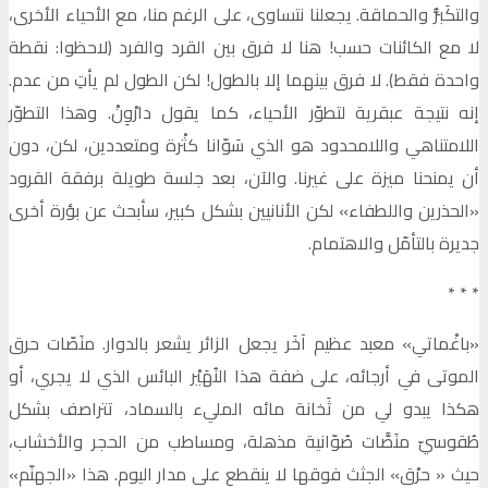
والتكَبُّر والحماقة. يجعلنا نتساوى، على الرغم منا، مع الأحياء الأخرى،
لا مع الكائنات حسب! هنا لا فرق بين القرد والفرد (لاحظوا: نقطة
واحدة فقط). لا فرق بينهما إلا بالطول! لكن الطول لم يأتِ من عدم.
إنه نتيجة عبقرية لتطوّر الأحياء، كما يقول دارْوِنْ. وهذا التطوّر
اللامتناهي واللامحدود هو الذي سَوّانا كثْرة ومتعددين، لكن، دون
أن يمنحنا ميزة على غيرنا. والآن، بعد جلسة طويلة برفقة القرود
«الحذرين واللطفاء» لكن الأنانيين بشكل كبير، سأبحث عن بؤرة أخرى
جديرة بالتأمّل والاهتمام.
٭ ٭ ٭
«باغْماتي» معبد عظيم آخَر يجعل الزائر يشعر بالدوار. منَصّات حرق
الموتى في أرجائه، على ضفة هذا النُهَيْر البائس الذي لا يجري، أو
هكذا يبدو لي من ثَخانة مائه المليء بالسماد، تتراصف بشكل
طُقوسيّ منَصَّات صُوّانية مذهلة، ومساطب من الحجر والأخشاب،
حيث « حرْق» الجثث فوقها لا ينقطع على مدار اليوم. هذا «الجهنّم»