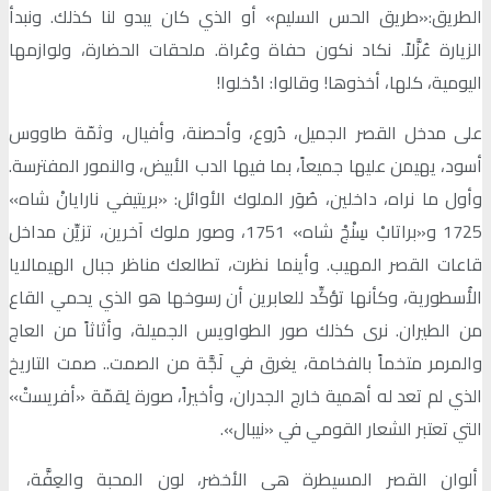
الطريق:«طريق الحس السليم» أو الذي كان يبدو لنا كذلك. ونبدأ
الزيارة عُزَّلاً. نكاد نكون حفاة وعُراة. ملحقات الحضارة، ولوازمها
اليومية، كلها، أخذوها! وقالوا: ادْخلوا!
على مدخل القصر الجميل، دُروع، وأحصنة، وأفيال، وثمّة طاووس
أسود، يهيمن عليها جميعاً، بما فيها الدب الأبيض، والنمور المفترسة.
وأول ما نراه، داخلين، صُوَر الملوك الأوائل: «بريتيفي نارايانْ شاه»
1725 و«براتابْ سِنْجْ شاه» 1751، وصور ملوك آخرين، تزيِّن مداخل
قاعات القصر المهيب. وأينما نظرت، تطالعك مناظر جبال الهيمالايا
الأُسطورية، وكأنها تؤكِّد للعابرين أن رسوخها هو الذي يحمي القاع
من الطيران. نرى كذلك صور الطواويس الجميلة، وأثاثاً من العاج
والمرمر متخماً بالفخامة، يغرق في لَجَّة من الصمت.. صمت التاريخ
الذي لم تعد له أهمية خارج الجدران، وأخيراً، صورة لِقمّة «أفريستْ»
التي تعتبر الشعار القومي في «نيبال».
ألوان القصر المسيطرة هي الأخضر، لون المحبة والعِفَّة،