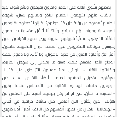
بعضهم يَشْوي أهله على الجمر، وآخرون يقيمون ولائم شواء لذيذ
بالقرب منهم. يلتهمون الطعام الباذخ ولعابهم يسيل، شهوة
الطعام تُعميهم عن رؤية حزن مَنْ حولهم؟ لا! إنها تجعلهم يقاومون
الموت، يقاومونه بنَهَم لا يرتدع، وأنا؟ أنا أتنَقَّل مذهولاً بين جموع
الأكَلَة الشرهين، متملّياً شهيتهم الغريبة. وبين جموع الحَرّاقين الذين
يحرسون موتاهم المطْروحين على أعمدة النيران الملتهبة، صامتين،
أمرّ. أمرُّ، وأُعاود المرور، من جديد. لا عويل، ولا نَدْب، ولا دموع. لحظة
الوداع الأخير عندهم: صمت. وهو ما يعيدني إلى سهول الجزيرة،
وندّاباتها النعّايات، اللواتي يملأ عويلهنّ البَرّ حتى على مَنْ لا
يعرِفْنَهم!، يذكرني المشهد الصامت، أيضاً، بالنَدّابين العرب الذين
«يذرفون كلمات الوداع» الخالية من الأحساس عندما يكون
«الفقيد» ذا شأن، حتى لو لم يكن يهمهم أمره، على العكس من
هؤلاء الذين يجْثون الآن أمامي مثل كائنات خرافية في أعالي
«الهيمالايا» باحثين عن تطهير أنفسهم من الزيف. أخيراً، أدير ظهري
مبتعداً عن المشهد، غارقاً فيه بعمق، وأنا أتساءل: إلى أي مَهاوٍ