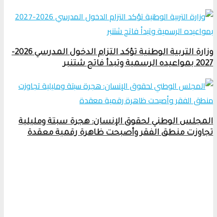
وزارة التربية الوطنية تؤكد التزام الدخول المدرسي 2026-
2027 بمواعيده الرسمية وتبدأ فاتح شتنبر
المجلس الوطني لحقوق الإنسان: هجرة سبتة ومليلية
تجاوزت منطق الفقر وأصبحت ظاهرة رقمية معقدة