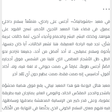
٭ ٭ ٭
في معبد «باشوباتيناتْ» أجلس على راحتي، متمتّعاً بسلام داخليّ
عميق. في فضاء هذا المعبد الآجري الأحمر، تسرح القرود على
هواها، وكذلك البشر، البشر والحمام وأحياء أخرى، ثمة كائنات غريبة
شتّى، تجد فيه الراحة العميقة. هنا تشعر الكائنات، أيا كان جنسها،
بأخوة وسلام عميقين.. لا أحد أفضل من أحد، جميعنا نتزاحم نحو
الظل، ظل الأشجار العظمى التي تقينا من الشمس. فوق أحجاره
الصُمّ أجلس طويلاً، غارقاً في صمت حيواني لا لغة فيه، ولا، أكاد
أقول، أحاسيس، إنه صمت فقط، صمت عظيم دون أي بُعْد آخر.
معبد هائل الروعة هو هذا المعبد نيبالي، يقع فوق هضبة محشوّة
بالشجر والحجر. المقدّس الخالد، واليوميّ العابر، يمتزجان فيه بطريقة
عفوية، وعلى قدر كبير من الإنسانية المدهشة بصدقها وبساطتها،
فيه نفهم معنى السلام الكوني الذي يخلِّصنا في النهاية من التَّكَذُّب