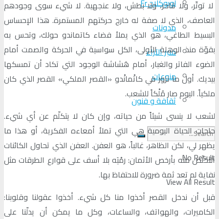
لوبوكلاج Fr
لا توتّر، ولا تناحر، ولا بطش، ولا عنجهية. لا شيء سوى وجودهم
العاصف، الذي لا صفة له خارج حركتهم المستمرة. هذا الإحساس
مدونات
البسيط الطاغي، هو الذي يملأ فضاء كاتماندو حولك، وتحس به
بقوّة منذ الوهلة الأولى، الكل سواسية في الحركة والصمت أمام
منبر الآراء
الضوء الفاتر والغبار، أمام هَشاشة الوجود التي تكاد أن تمسكها
منوعات
بيديك. أول ما نزور في كاتْمانْدو «القصر الملكي» القصر الذي كان
ملكياً. اليوم صار مُلْكاً للشعب.
ثقافة و فنون
لشعب لا ينسى شيئاً من حياته، وإن كان لا يتكلّم عن أي شيء.
حاجات الحياة اليومية هي التي تملأ أمعاءه الفكرية، أو هذا ما
يظهر لي، لكن الظاهر، غالباً، هو العفن. العفن الذي تحاول الكائنات
No Result
التخلّص منه بأرخص الأثمان: رمْيَه بلا أسف على قوارع الطرقات مثل
نفاية لم تعد ثمة ضرورة للاحتفاظ بها.
View All Result
قبل أن ندخل القصر أخذوا منا كل شيء. أخذوا عقولنا وقلوبنا:
الكاميرات، والهواتف، والساعات، وكل ما يمكن أن يدلّنا على