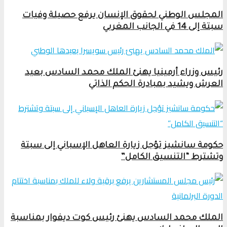
المجلس الوطني لحقوق الإنسان يرفع حصيلة وفيات
سبتة إلى 14 في الجانب المغربي
رئيس وزراء أرمينيا يهنئ الملك محمد السادس بعيد
العرش ويشيد بمبادرة الحكم الذاتي
حكومة سانشيز تؤجل زيارة العاهل الإسباني إلى سبتة
وتشترط “التنسيق الكامل”
الملك محمد السادس يهنئ رئيس كوت ديفوار بمناسبة