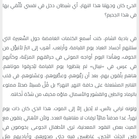
الحيّ كان وجهتنا هذا النهار، أي شيطان دخل في نفسي لأُلْقي بها
في هذا الجحيم؟
في بادية الشام، كنت أسمع الكلمات الغامضة حول السَّعيرة التي
ستلتهم أجساد العباد يوم القيامة، وأرتعب. أهرب إلى البرّ لأتبوَّل من
الخوف، وهأنذا اليوم أواجه الموتى في حرائقهم المزيّنة، وكأنهم
في عرس. في «نيبال» لم ينتظروا يوم القيامة ليُحرِقوا موتاهم.
هاهم يلْقون بهم، بعد أن زيَّنوهم، وعطَّروهم، وغسّلوهم، في قلب
التنانير المشتعلة على حافة النهر. النهر؟! بل قُلْ مَسيلاً ضحلاً مملوء
بالرماد والطين والقشور والأسمال. ماؤه مخيف من شدّة ثَخانته.
ولونه ترابي بائس، لا يُحيل إلاّ إلى الموت. هذا الذي كان ذات يوم
نهراً، غدا مدفناً مائيّاً لرفات لا متناهية العدد. ولأن الأهالي يلقون مع
الميت بعض النقود المعدنية، ترى الأطفال الجوعى يخوضون في
طين الجثث الثخين، غاطسين فيه حتى صدورهم، وأياديهم مثل