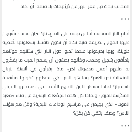
المخالب تبحث في قعر النهر عن دُرَيْهمات بلا قيمة، أو تكاد.
٭ ٭ ٭
أمام النار المقدسة أجلس بهيبة على القاع.. نار؟ نيران عديدة يَشْوون
عليها الموتى بطريقة فنية تكاد أن تكون طقْساً. يشعلونها بأعصية
طويلة، وبها يحركونها عندما تخبو. حول النار التي ستلتهم موتاهم
يتحلَّقون بتبجيل وصمت، وكأنهم يخشون أن يسمع الميت ما يفكِّرون
به. مثلهم أفعل مذهولاً، لكن، ماذا يقرأون في ألسنة النيران
المتعالية نحو الغيم؟ وما هو السر الذي يجعلهم يُبْقونها مشتعلة
باستمرار؟ لماذا يسيطر اللون الآجريّ الأحمر على ضفة نهر الموتى
المكرّسة للحرق؟ ولماذا كل هذه التجمّعات البشرية في فناء «معبد
الموت» الذي يهيمن على مراسيم الوداعات الأبدية؟ ومَنْ هم هؤلاء
الناس؟ وكيف يلتقي مَنْ بمَنْ؟
٭ ٭ ٭