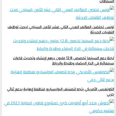
السلطات
تونس تحتضن المؤتمر العربي الثاني عشر للأمن السياحي لبحث توظيف
التقنيات الحديثة
لجنة دعم السينما تخصص 12.8 مليون درهم لإنشاء وتحديث قاعات
سينمائية في الدار البيضاء وطنجة والرباط
الكونغرس الأمريكي يتجه لتصنيف البوليساريو منظمة إرهابية بدعم ثنائي
حزبي