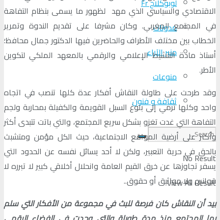
لوبوكلاج Fr
الاقتصادي والسياسي الذي مهد لظهور ما يسمى بنظام التفاهة
في المجتمع المغربي. وكان مشرفا على تقديم الندوة وتمرير
مدونات
الخطاب بين مختلف الأطراف والحاضرين فيها الدكتور جمال محافظ؛
منبر الآراء
أستاذ مادة التنشيط الإعلامي والرقمي بالمعهد الملكي لتكوين
الأطر.
منوعات
وقد طرحت على طاولة النقاش أفكار عدة كلها تنصب في اتجاه
ثقافة و فنون
واحد وكلها ترمي إلى بلوغ السبل القويمة والكفيلة بمحاربة ولجم
التفاهة التي غدت تغزو بشكل سريع المجتمع، والتي باتت تتبدى أكثر
وأكثر على أرضية المواقع الاجتماعية، حيث الكل مؤمن ومتشبث
بالحق في حرية التعبير، ولكن لا أحد يسائل نفسه عن الحدود التي
No Result
يسفر تجاوزها عن خرق القيم العامة وانحلال أخلاقي كبير لا تبرره لا
قوانين ولا مواثيق أو حقوق..
View All Result
بيد أن النقاش كان فرصة للبث في مجموعة من الأفكار التي سلم
بها المجتمع منذ مدة طويلة والتي وجدت في الفضاء الرقمي