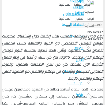
البرلمان
منوعات
الجالية
ثقافة و فنون
نورة لمنور (صحافية
السلطة الرابعة
متدربة)
No Result
نظم نادي الصحافة بالمغرب لقاء إعلاميا حول إشكاليات محتويات
المغرب الكبير
View All Result
مواقع التواصل الاجتماعي بين الحرية والتفاهة مساء الخميس
بانوراما
بالمدرج الكبير بالمعهد، وتأتي هذه الندوة بمناسبة اليوم الوطني
للإعلام الذي يصادف 15نونبر من كل سنة، و أيضا في إطار تفعيل
تقارير
الشراكة التي عقدها كل من نادي الصحافة بالمغرب والمركز
المغاربي للدراسات والأبحاث في الإعلام والاتصال مع المعهد العالي
حقوق الإنسان
للإعلام والاتصال بالرباط.
ركن الطالب
وقد حضر هذه الندوة أساتذة وطلبة من المعهد وصحافيون مهنيون
رياضة
وفاعلون جمعويون بالإضافة إلى مفكرين ومثقفين كثر كون
موضوع النقاش يهم بالأساس الجانب السوسيو-ثقافي ،كذا