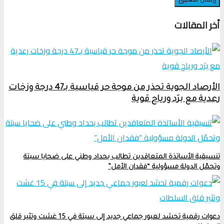
أخر المقالات
الأرصاد الجوية تحذر من موجة حر قياسية بـ47 درجة وزخات
رعدية مع برَد ورياح قوية
تنسيقية الأساتذة المتعاقدين تطالب بحداد وطني على ضحايا سبتة
وتحمّل الدولة مسؤولية “فقدان الأمل”
دعوات رقمية تحشد لعبور جماعي جديد إلى سبتة في 15 غشت وتثير قلق