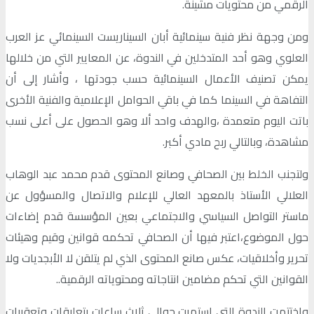
الرقمي من محتويات مشينة.
ومن وجهة نظر فنية سينمائية أبان السيناريست السينمائي عز العرب
العلوي وهو أحد المتدخلين في الندوة، عن المعايير التي من خلالها
يمكن تصنيف الأعمال السينمائية حسب جودتها ، وأشار إلى أن
التفاهة في السينما كما في باقي الحوامل الإعلامية والفنية الأخرى
باتت اليوم متعمدة ،والهدف واحد ألا وهو الحصول على أعلى نسب
مشاهدة، وبالتالي ربح مادي أكبر.
ولتجنب الخلط بين الصحافي وصانع المحتوى قدم محمد عبد الوهاب
العلالي الأستاذ بالمعهد العالي للإعلام والاتصال والمسؤول عن
ماستر التواصل السياسي والاجتماعي بعين المؤسسة قدم إضاءات
حول الموضوع،اعتبر فيها أن الصحافي تحكمه قوانين وقيم وهيئات
تحرير وأخلاقيات، عكس صانع المحتوى الذي لم يتلقن لا الأبجديات ولا
القوانين التي تحكم مضامين انتاجاته ومحتوياته الرقمية..
واختتمت الندوة التي استمرت حوالي ثلاث ساعات بتعليقات وتعقيبات