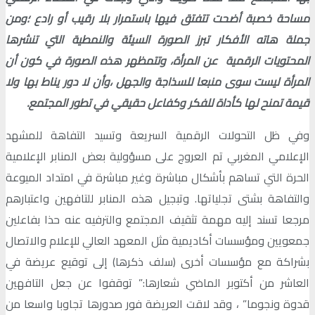
مساحة خصبة أضحت تتفتق فيها باستمرار بلا رقيب أو رادع ؛ومن
جملة هاته الأفكار تبرز الصورة السيئة والنمطية التي تنشرها
المحتويات الرقمية عن المرأة، وتتمظهر هذه الصورة في كون أن
المرأة ليست سوى منبعا للسذاجة والجهل ،وأن لا دور يناط بها ولا
قيمة تمنح لها كأداة للفكر وكفاعل حقيقي في تطور المجتمع.
وفي ظل التحولات الرقمية السريعة وتسيد التفاهة للمشهد
الإعلامي المغربي تم العروج على مسؤولية بعض المنابر الإعلامية
الحرة التي تساهم بأشكال مباشرة وغير مباشرة في امتداد الميوعة
والتفاهة بشتى تجلياتها. وتبجيل هذه المنابر للتافهين واعتبارهم
مرجعا تسند إليه مهمة تثقيف المجتمع والترفيه عنه حذا بفاعلين
جمعويين ومؤسسات أكاديمية مثل المعهد العالي للإعلام والاتصال
بشراكة مع مؤسسات أخرى (سلف ذكرها) إلى توقيع عريضة في
العاشر من أكتوبر الماضي شعارها:” توقفوا عن جعل التافهين
قدوة ونجوما” ، وقد لاقت العريضة فور صدورها تجاوبا واسعا من