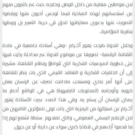
لدن مواطنين مغاربة من داخل الوطن وخارجه ،حيث عبر كثيرون منهم
عن استحسانهم لهذه المبادرة فيما توجس آخرون منها ورفضوا
التصويت عنها بدعوى معارضتها للحق في حرية التعبير بل وربطها
بنظرية المؤامرة..
وخلال الندوة طرحت زهور أݣرام -وهي أستاذة جامعية في مادة
الثقافة الرقمية- تصورها عن موضوع الندوة عبر مداخلة ركزت فيها
على خطورة المرجعيات الفكرية التي تتواطؤ ونظام التفاهة، مشيرة
إلى أن الخلفيات الفكرية و التعاقد القيمي الذي بات ينظر للتفاهة
على أنها أمر عادي ومستحب مادامت تصرف عن الإنسان بعض
كروبه وأوجامه (المحتويات الترفيهية) هي في الواقع أخطر ما
يمكن للإنسان أن يسلم به. وفي هذا الصدد عبرت الأستاذة زهور
أݣرام عن استيائها من الرمزية التي باتت تولى للمؤثرين التافهين من
لدن الإعلام الرسمي العمومي، والتي تمنحهم سلطة تشفع لهم إذا
ما قدموا أراءهم في قضايا كبرى سواء عن دارية أو عن جهل.