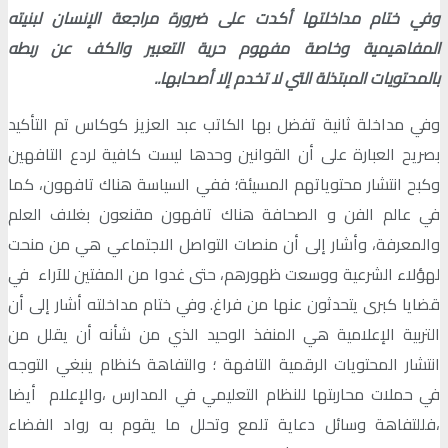
وفي ختام مداخلتها أكدت على ضرورة مراجعة الإنسان لبنيته
المفاهيمية وخاصة مفهوم حرية التعبير والكف عن ربطه
بالمحتويات المبتذلة التي لا تخدم إلا أصحابها..
وفي مداخلة ثانية تفضل بها الكاتب عبد العزيز كوكاس تم التأكيد
بصريح العبارة على أن القوانين وحدها ليست كافية لردع التافهين
وكبح انتشار محتوياتهم المسيئة؛ ففي السياسة هناك تافهون، كما
في عالم الفن و الصحافة هناك تافهون مقنعون بغلاف العلم
والمعرفة، وأشار إلى أن منصات التواصل الاجتماعي هي من منحت
لهؤلاء الشرعية ووسعت ظهورهم، حتى غدوا من المفتين للآراء في
قضايا كبرى يتحدثون عنها من فراغ. وفي ختام مداخلته أشار إلى أن
التربية الإعلامية هي المنفذ الوحيد الذي من شأنه أن يقلل من
انتشار المحتويات الرقمية التافهة ؛ والتفاهة كنظام ينبغي التوجه
في حملات محاربتها للنظام التعليمي في المدارس ،والإعلام أيضا
،فللتفاهة وسائل دعاية تلمع وتحلل ما يقوم به رواد الفضاء