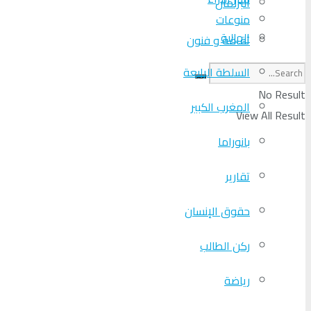
البرلمان
منوعات
الجالية
ثقافة و فنون
السلطة الرابعة
No Result
المغرب الكبير
View All Result
بانوراما
تقارير
حقوق الإنسان
ركن الطالب
رياضة