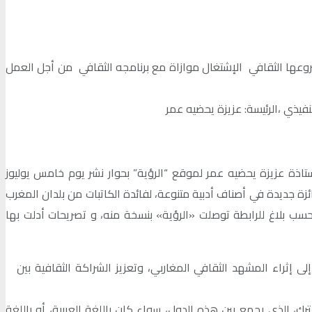
روعها الثقافي الإشتغال موازاة مع برنامجه الثقافي من أجل العمل
فيذي ،الرئيسة: عزيزة يحضيه عمر
تاذة عزيزة يحضيه عمر لموقع “الرؤية” بحوار نشر يوم خامس يوليوز
 جائزة جديدة في أصناف أدبية متنوعة، لفائدة الكاتبات من بلدان المغرب
، بحسب بلاغ للرابطة توصلت «الرؤية» بنسخة منه، و تصريحات أدلت بها
 إثراء المشهد الثقافي المغاربي، وتعزيز الشراكة الثقافية بين
ك، الذي يجمع بين هذه الدول، سواء كان باللغة العربية، أو باللغة