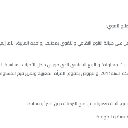
إصلاح تنموي؛
 على صيانة التنوع الثقافي واللغوي بمختلف روافده العربية، الأمازيغية
 “المساواة” و الريع السياسي الذي مورس داخل الأحزاب السياسية الأمر
اة وتمكين المرأة
فق آليات معقولة في منح التزكيات دون تحيز أو محاباة؛
ليمية و الجهوية؛