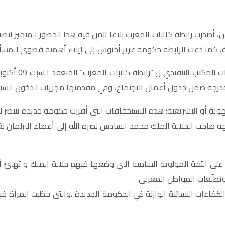
ء حكومة السيد عزيز أخنوش، أصدرت رابطة كاتبات المغرب بلاغا تثمن فيه هذا الحض
ة، كما دعت الرابطة حكومة عزيز أخنوش إلى إيلاء أهمية قصوى للمسألة ا
ُدرجة ضمن جدول أعمال الاجتماع، وفي مقدمتها مجريات الدخول السياسي 
الجهوية أو التشريعية؛ هذه الاستحقاقات التي أفرزت حكومة جديدة تنتصر ل
احب الجلالة الملك محمد السادس نصره الله إلى أعضاء البرلمان بغرفتي
لى الثقة المولوية السامية التي وضعها فيهم جلالة الملك و تهنئ أع
وتطلّعات المواطن المغربي
 الكفاءات النسائية الوازنة في الحكومة الجديدة ،والتي حظيت المرأة 