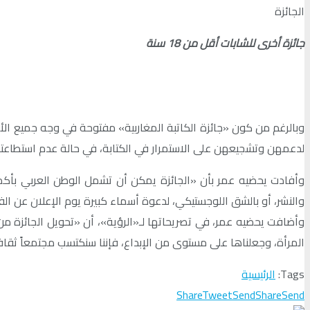
الجائزة
جائزة أخرى للشابات أقل من 18 سنة
لدعمهن وتشجيعهن على الاستمرار في الكتابة، في حالة عدم استطاعتهن ال
وأفادت يحضيه عمر بأن «الجائزة يمكن أن تشمل الوطن العربي بأكمله
والنشر، أو بالشق اللوجستيكي، لدعوة أسماء كبيرة يوم الإعلان عن الف
وأضافت يحضيه عمر، في تصريحاتها لـ«الرؤية»، أن «تحويل الجائزة من
المرأة، وجعلناها على مستوى من الإبداع، فإننا سنكتسب مجتمعاً ثقافي
Tags:
الرئيسية
Share
Tweet
Send
Share
Send