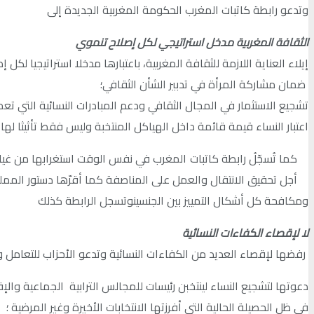
وتدعو رابطة كاتبات المغرب الحكومة المغربية الجديدة إلى
الثقافة المغربية مدخل استراتيجي لكل إصلاح تنموي
إيلاء العناية اللازمة للثقافة المغربية، باعتبارها مدخلا استراتيجيا لكل 
ضمان مشاركة المرأة في تدبير الشأن الثقافي؛
تشجيع الاستثمار في المجال الثقافي ودعم المبادرات النسائية التي تعمل
اعتبار النساء قيمة قائمة داخل الهياكل المنتخبة وليس فقط تأثيثا لها
كما تُسجّلُ رابطة كاتبات المغرب في نفس الوقت استغرابها من غياب
أجل تحقيق الانتقال والعمل على المناصفة كما أقرّها دستور المملكة لسنة2011، والنهوض بحقوق المرأة المغربية وتعزيز قيم المساو
ومكافحة كل أشكال التمييز بين الجنسينوتسجل الرابطة كذلك
لا لإقصاء الكفاءات النسائية
رفضها لإقصاء العديد من الكفاءات النسائية وتدعو الأحزاب للتعامل و
دعوتها لتشجيع النساء لينتخبن رئيسات للمجالس الترابية الجماعية والإق
في ظل الحصيلة الحالية التي أفرزتها الانتخابات الأخيرة وغير المرضية ؛