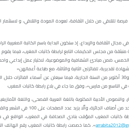
 للتلاقي من خلال الثقافة، لعودة المودة والتلاقي، و لاستثمار المو
جال الثقافة والإبداع، إذ ستكون البداية باسم الكاتبة المغربية الراحل
ة منبثقة من مجلس الحكيمات التابع لرابطة كاتبات المغرب، فيما يقوم 
 الخمس، ضمن مبادئ الشفافية والموضوعية، لاختيار عمل إبداعي واحد
هادة تقديرية، للفائزتين الثانية والثالثة، مع طباعة أعمالهن»
و«سيفتح باب الترشيح للجائزة في وجه المشاركات ما بين فاتح يوليو و30 أكتوبر من السنة الجارية، في
ية في التاسع من مارس»، وفق ما جاء في بلاغ رابطة كاتبات المغرب
صوص الأدبية المكتوبة باللغة العربية الفصحى، واللغة الأمازيغية، و
بطة كاتبات المغرب المؤقت بنادي الصحافة في المغرب، الواقع في ش
arrabita2012@g