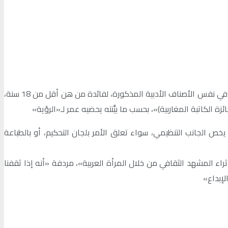
وبالرغم من كون «جائزة الكاتبة المغاربية» مفتوحة في وجه جميع الأعمار، إلّا أن رابطة كاتبات المغرب قد قررت «إطلاق جائزة أخرى موازية، في نفس الأصناف الأدبية المذكورة، لفائدة من هن أقل من 18 سنة،
الكاتبة المغاربية)»، بحسب ما بيَّنته يحضيه عمر لـ«الرؤية»
ص الجانب التنظيمي، سواء تعلق الأمر بلجان التحكيم، أو بالطباعة
ء المشهد الثقافي من خلال المرأة العربية»، مردفة «أنه إذا ثقفنا
لإبداع»