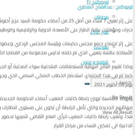
لوبوكلاج Fr
لوبوكلاج : عبدالفتاح المنطري
مدونات
على إثر تعيين 7 نساء من أصل 25 من أعضا
خبرات ومؤهلات عالية الطراز على الأصعدة الدولية والإقليمية والوطني
منبر الآراء
منوعات
الأستاذة عائشة بلعربي الذي تم خلاله تدارس مجموعة من القضايا الم
ثقافة و فنون
وكذا تقييم النتائج النهائية للاستحقاقات الانتخابية سواء المحلية أو 
كما تم في هذا الاجتماع، استحضار الخطاب الملكي السامي الذي وجهه ص
يوم 08 أكتوبر 2021
No Result
وبهذه المناسبة تهنئ رابطة كاتبات المغرب أعضاء الحكومة الجديدة ع
مهامّهم الجديدة والتي تأمل الرابطة أن تكون على مستوى انتظارات 
View All Result
هذا، وتُعرب رابطة كاتبات المغرب للرأي العام الثقافي تثمينها لحضور
الداعية الى تمكين النساء من مراكز القرار