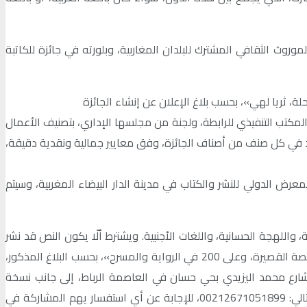
روث الثقافي المشترك للبلدان المغاربية، وبلورته في جائزة للكاتبة
ة، ثريا لهي»، بحسب بلاغ الإعلان عن إنشاء الجائزة
المكتب التنفيذي للرابطة، ولجنة من مجلسها الإداري، بتصنيف الأعمال
 في كل صنف من أصناف الجائزة، وفق معايير جمالية ونقدية دقيقة،
ما سيعلن عن أسماء الفائزات خلال المعرض الدولي للنشر والكتاب في مدينة الدار البيضاء المغربية، وسيتم
اللهجة الحسانية، واللغات الأجنبية. ويشترط ألّا يكون النص قد نشر
سابقاً، سواءً ورقياً أم رقمياً، وألّا تشارك المترشحة سوى في صنف واحد من أصناف الجائزة، وألّا يزيد عدد الصفحات على 100 في الشعر والقصة القصيرة، وعلى 200 في الرواية والمسرح»، بحسب البلاغ المذكور،
ارع محمد اليزيدي بحي حسان في العاصمة الرباط، إلى جانب نسخة
». كما خصصت رابطة كاتبات المغرب رقم الهاتف التالي: 00212671051899، للإجابة عن أي استفسار يهم المشاركة في