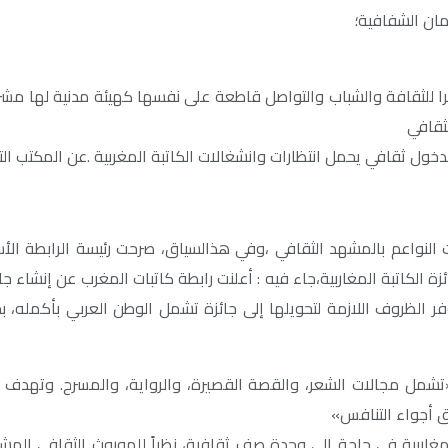
مان الشفافية؛
زيرا للثقافة والشباب والتواصل قاطعة على نفسها كهيئة مدنية لها مش
ثقافي
ل ثقافي يحمل انتظارات وانشغالات الكاتبة المغربية .عن المكتب التن
 النواعم بالمشهد الثقافي ،وفي هذالسياق، صرحت رئيسة الرابطة الأس
 جائزة الكاتبة المغاربية،جاء فيه : أعلنت رابطة كاتبات المغرب عن إنشاء
ن تتوفر الظروف اللازمة لتحويلها إلى جائزة تشمل الوطن العربي بأكمله
شمل مجالات الشعر، والقصة القصيرة، والرواية، والمسرح. وتهدف إلى
لق أجواء التنافس»
لمغاربية في حاجة إلى وحدة صف ثقافية، نظراً للموروث الثقافي المشتر