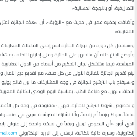
الأمازيغية، أو باللهجة الحسانية»
وأضافت يحضيه عمر، في حديث مع «الرؤية»، أن «هذه الجائزة تمثل فرصة
المغاربية»
و«ستحمل كل دورة من دورات الجائزة اسم إحدى الفاعلات المغاربيات في م
وأوضح البلاغ ذاته أن «السهر على الجائزة وعلى إدارتها تتكلف به هيئ
المرشحة، فيما ستتشكل لجان التحكيم من أسماء من الدول المغاربية
ليتم تقديم الجائزة للفائزة الأولى من كل صنف، مع تقديم درع التميز، وش
الاحتفاء بهن، مع طباعة الكتب، بمناسبة اليوم الوطني للكاتبة المغرب
و بخصوص شروط الترشح للجائزة، فهي «مفتوحة في وجه كل الأعمار، والن
الذي أورد «أن النصوص ترسل ورقياً في نسخة واحدة إلى عنوان را
إلكترونية، وسيرة ذاتية للكاتبة، ترسلان إلى البريد الإلكتروني
mail.com