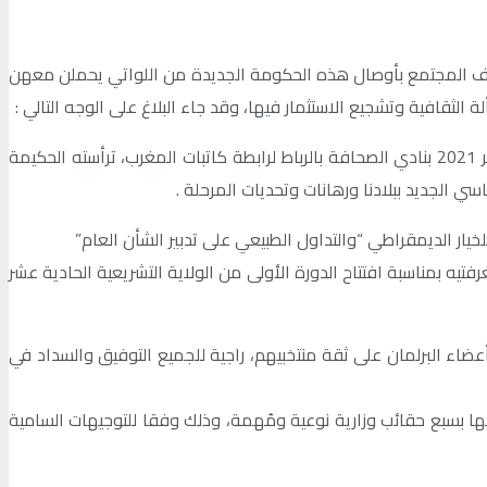
ور المتميز لنصف المجتمع بأوصال هذه الحكومة الجديدة من اللواتي يحملن معهن
لثقافية وتشجيع الاستثمار فيها، وقد جاء البلاغ على الوجه التالي :
على إثر اجتماع جمع مجلس حكيمات ورئيسة المجلس الإداري وعضوات المكتب التنفيذي ل “رابطة كاتبات المغرب” المنعقد السبت 09 أكتوبر 2021 بنادي الصحافة بالرباط لرابطة كاتبات المغرب، ترأسته الحكيمة
الجديد ببلادنا ورهانات وتحديات المرحلة .
لخيار الديمقراطي “والتداول الطبيعي على تدبير الشأن العام”
ه بمناسبة افتتاح الدورة الأولى من الولاية التشريعية الحادية عشر
ضاء البرلمان على ثقة منتخبيهم، راجية للجميع التوفيق والسداد في
فيها بسبع حقائب وزارية نوعية ومُهمة، وذلك وفقا للتوجيهات السامية