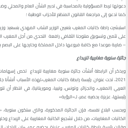
دعوتها لربط المسؤولية بالمحاسبة في تدبير الشأن العام والمحلي وض
كما تدعو إلى مراجعة القانون المنظم للأحزاب الوطنية ؛
استبشرت راطة كاتبات المغرب بتعيين الوزير الشاب المهدي بنسعيد و
على تثمين وتسويق منتوجنا الثقافي رافعة التحدي من أجل المغرب ال
– ضاربة موعدا مع كافة فروعها داخل المملكة وخارجها على البصم بدخو
جائزة سنوية مغاربية للإبداع
ويذكر أن الرابطة أنشأت جائزة سنوية مغاربية للإبداع تخص إسهامات
2021، تحت عنوان :رئيسة رابطة كاتبات المغرب،لهذه الأسباب أنشأنا
العربي (المغرب، والجزائر، وتونس، وليبيا، وموريتانيا)، في انتظار أ
رئيستها، عزيزة يحضيه عمر، لـ«الرؤية»
وبحسب البلاغ نفسه، فإن الجائزة المذكورة، والتي ستكون سنوية، «ت
الكاتبات المغاربيات، من خلال تشجيع الكاتبة المغاربية على الإبداع وخ
وقالت رئيسة رابطة كاتبات المغرب، عزيزة يحضيه عمر، «إن البلدان ا