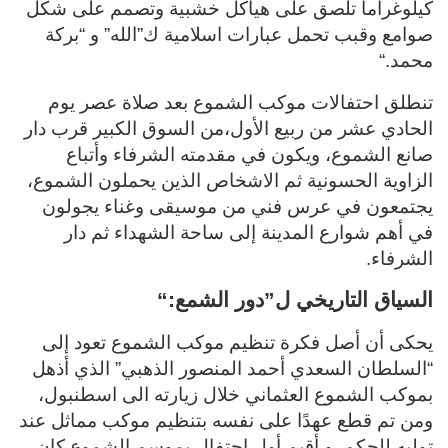
كيلوغراما تلصق على هياكل خشبية وتصمم على شكل
صوامع وقبب تحمل عبارات اسلامية ك”الله” و “بركة
محمد
“.
تنطلق احتفالات موكب الشموع بعد صلاة عصر يوم
الحادي عشر من ربيع الأول،من السوق الكبير قرب دار
صانع الشموع، ويكون في مقدمته الشرفاء وأتباع
الزاوية الحسونية ثم الاشخاص الذين يحملون الشموع،
يجتمعون في عرس فني من موسيقى وغناء يجولون
في أهم شوارع المدينة إلى ساحة الشهداء ثم دار
الشرفاء
.
السياق التاريخي ل”دور الشمع
“:
يحكى أن أصل فكرة تنظيم موكب الشموع تعود إلى
“السلطان السعدي أحمد المنصور الذهبي” الذي أذهل
بموكب الشموع العثماني خلال زيارته الى اسطنبول،
ومن تم قطع عهدًا على نفسه بتنظيم موكب مماثل عند
توليه للحكم. و أقيم أول احتفال بموسم الشموع كان