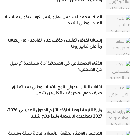
وتشترط “التنسيق الكامل”
الملك محمد السادس يهنئ رئيس كوت ديفوار بمناسبة
العيد الوطني لبلاده
إسبانيا تفرض تفتيش مؤقت على القادمين من إيطاليا
رداً على تدابير روما
الذكاء الاصطناعي في الصحافة أداة مساعدة أم بديل
عن الصحفي؟
نقابات النقل الطرقي تلوح بإضراب وطني بعد تعليق
صرف دعم المحروقات لأكثر من شهر
وزارة التربية الوطنية تؤكد التزام الدخول المدرسي 2026-
2027 بمواعيده الرسمية وتبدأ فاتح شتنبر
المجلس الوطني لحقوق الإنسان: هجرة سبتة ومليلية