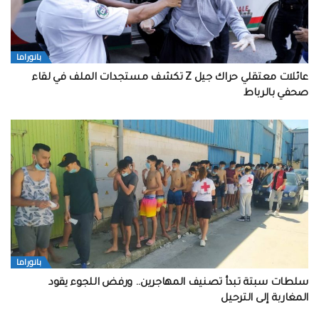
بانوراما
عائلات معتقلي حراك جيل Z تكشف مستجدات الملف في لقاء
صحفي بالرباط
بانوراما
سلطات سبتة تبدأ تصنيف المهاجرين.. ورفض اللجوء يقود
المغاربة إلى الترحيل