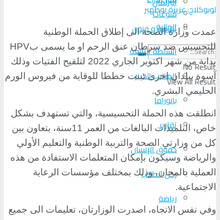
البرلمان
لوبوكلاج: عزيزة بوطهير
منوعات
الجالية
ثقافة و فنون
عمدت وزارة الصحة الى إطلاق الحملة الوطنية
للتحسيس ضد سرطان عنق الرحم او ما يسمى ب
HPV
السلطة الرابعة
بداية من شهر اكتوبر الجاري 2022 لتلقيح الفتيات وذلك
No Result
المغرب الكبير
آسوة ببلدان اخرى تبنت خططا للوقاية من فيروس الورم
View All Result
الحليمي البشري
.
بانوراما
انطلقت هذه الحملة التحسيسية، والتي تستهدف بشكل
تقارير
خاص، التلميذات البالغات من العمر 11سنة، بتعاون بين
كل من وزارتي الصحة والتربية الوطنية والتعليم الأولي
حقوق الإنسان
والرياضة وسيكون بإمكان المتعلمات الاستفادة من هذه
ركن الطالب
العملية بالمجان، وذلك بمختلف مؤسسات الرعاية
الاجتماعية
.
رياضة
وفي نفس الاتجاه، اصدرت الوزارتان، تعليمات الى جميع