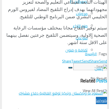
لوبوكلاج Fr
الهيئات التابعة لقطاعي التعليم والصحة لتعزيز
مجهوداتهما بهدف إدراج التلقيح المضاد لفيروس الورم
مدونات
الحليمي البشري ضمن البرنامج الوطني للتلقيح
.
منبر الآراء
سيتم توفير اللقاح مجانا بمختلف مؤسسات الرعاية
الصحية الاولية، وسيتضمن التلقيح جرعتين نفصل بينهما
منوعات
على الاقل ستة أشهر
.
ثقافة و فنون
Tags:
الرئيسية
Share
Tweet
Send
Share
Send
No Result
Related
Posts
View All Result
بانوراما