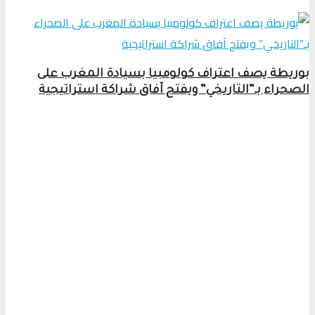
بوريطة يصف اعتراف كولومبيا بسيادة المغرب على
الصحراء بـ”التاريخي” ويفتح آفاق شراكة استراتيجية