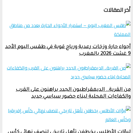
أخر المقالات
أجواء حارة وزخات رعدية ورياح قوية في طقس اليوم الأحد
9 غشت 2026 بالمغرب
من القرية.. الديمقراطيون الجدد يراهنون على القرب
والكفاءات المحلية لبناء حضور سياسي جديد
لبؤات الأطلس يخطفن تأهل تاريخي لنصف نهائي كأس