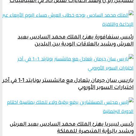
للسجين (م.ز) وتفند ادعاءات نقص حاد في الفيتامينات
رئيس سنغافورة يهنئ الملك محمد السادس بعيد
العرش ويشيد بالعلاقات الودية بين البلدين
باريس سان جرمان يتعادل مع مانشستر يونايتد 1-1 في آخر
اختبارات السوبر الأوروبي
رئيس ليبيريا يهنئ الملك محمد السادس بعيد العرش
ويشيد بالرؤية المتبصرة للمملكة