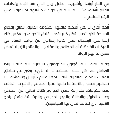
في الآبار أبرزها وأشهرها الطفل ريان الذي شد انتباه وتعاطف
العالم بأسره، عكس ما تلاه من حوادث مشابهة لم تعرف نفس
الزخم الإعلامي.
أزمة أخرى لا تقل أهمية عرفتها الحكومة الحالية، تتعلق بقطاع
السياحة الذي تضرر بشكل كبير بفعل إغلاق الأجواء، وانعكس ذلك
أيضا على البسطاء ممن كانوا يقتاتون من تواجد السياح في
المركبات الفندقية أو المطاعم والمقاهي، والمتاجر التي لا تعرض
سوى ما يهم الزوار.
وفيما يحاول المسؤولون الحكوميون بالإدارات المركزية بالرباط
التعامل مع كل هذه المستجدات، لا شيء يتغير في مناطق
المغرب العميق، فالعزلة شبه التامة بأقاليم كأزيلال وشفشاون لا
تجعلهم يحسون بالأزمة ما داموا فيها أصلا، على الرغم من تعاقب
عدة حكومات. فلا زالت بعض الدواوير هناك تعاني من العطش
وغياب الطرق والبطالة والهدر المدرسي والهشاشة وتعثر برامج
التنمية التي لطالما تغنى بها السياسيون.