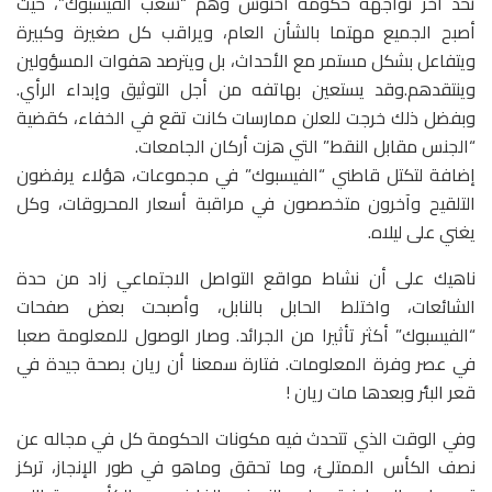
تحد آخر تواجهه حكومة اخنوش وهم “شعب الفيسبوك”، حيث
أصبح الجميع مهتما بالشأن العام، ويراقب كل صغيرة وكبيرة
ويتفاعل بشكل مستمر مع الأحداث، بل ويترصد هفوات المسؤولين
وينتقدهم.وقد يستعين بهاتفه من أجل التوثيق وإبداء الرأي.
وبفضل ذلك خرجت للعلن ممارسات كانت تقع في الخفاء، كقضية
“الجنس مقابل النقط” التي هزت أركان الجامعات.
إضافة لتكتل قاطني “الفيسبوك” في مجموعات، هؤلاء يرفضون
التلقيح وآخرون متخصصون في مراقبة أسعار المحروقات، وكل
يغني على ليلاه.
ناهيك على أن نشاط مواقع التواصل الاجتماعي زاد من حدة
الشائعات، واختلط الحابل بالنابل، وأصبحت بعض صفحات
“الفيسبوك” أكثر تأثيرا من الجرائد. وصار الوصول للمعلومة صعبا
في عصر وفرة المعلومات. فتارة سمعنا أن ريان بصحة جيدة في
قعر البئر وبعدها مات ريان !
وفي الوقت الذي تتحدث فيه مكونات الحكومة كل في مجاله عن
نصف الكأس الممتلئ، وما تحقق وماهو في طور الإنجاز، تركز