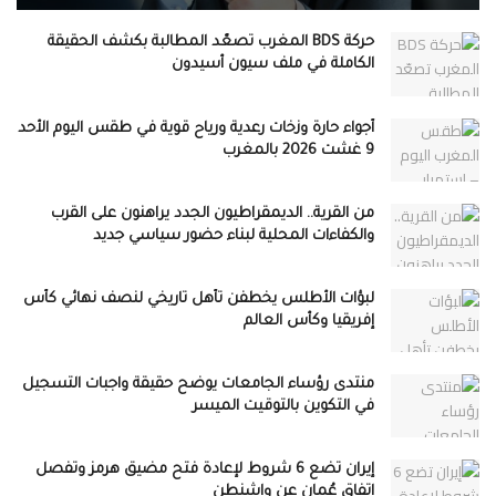
حركة BDS المغرب تصعّد المطالبة بكشف الحقيقة
الكاملة في ملف سيون أسيدون
أجواء حارة وزخات رعدية ورياح قوية في طقس اليوم الأحد
9 غشت 2026 بالمغرب
من القرية.. الديمقراطيون الجدد يراهنون على القرب
والكفاءات المحلية لبناء حضور سياسي جديد
لبؤات الأطلس يخطفن تأهل تاريخي لنصف نهائي كأس
إفريقيا وكأس العالم
منتدى رؤساء الجامعات يوضح حقيقة واجبات التسجيل
في التكوين بالتوقيت الميسر
إيران تضع 6 شروط لإعادة فتح مضيق هرمز وتفصل
اتفاق عُمان عن واشنطن