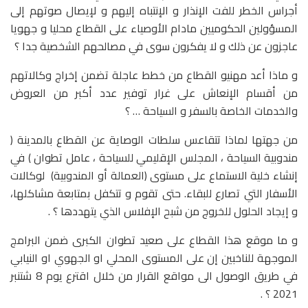
أجراس الخطر للفت الإنذار و الإنتباه إليهم و لإيصال صوتهم إلى
المسؤولين الحكوميين مادام الأوصياء على القطاع محليا و جهويا
عاجزون عن ذلك و لا يفكرون سوى في مصالحهم الشخصية جدا ؟
و ماذا أعد مهنيو القطاع من خطط عاجلة تضمن إخراج وكالاتهم
من أقسام الإنعاش على غرار توفير عدد أكبر من العروض
والخدمات الخاصة بالسفر و السياحة … ؟
من جهتها لماذا تتقاعس سلطات الوصاية عن القطاع بالمدينة (
مندوبية السياحة ، المجلس الإقليمي للسياحة ، عامل تطوان ) في
إنشاء خلية الاستماع على مستوى (العمالة أو المندوبية) لوكالات
الأسفار التي تصارع للبقاء. حتى تقوم و تتكفل بمتابعة مشاكلها،
و إيجاد الحلول للخروج من شبح الإفلاس الذي يتهددها ؟ .
و ما موقع هذا القطاع على صعيد تطوان الكبرى ضمن البرامج
الموجهة للناخبين إن على المستوى المحلي او الجهوي او النيابي
في طريق الوصول الى مواقع القرار من خلال اقترع يوم 8 شتنبر
2021 ؟ .