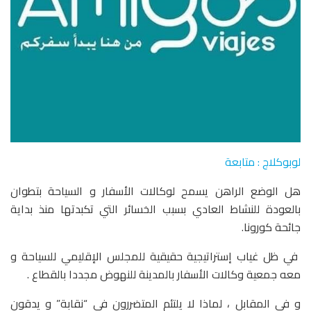
لوبوكلاج : متابعة
هل الوضع الراهن يسمح لوكالات الأسفار و السياحة بتطوان
بالعودة للنشاط العادي بسبب الخسائر التي تكبدتها منذ بداية
جائحة كورونا.
في ظل غياب إستراتيجية حقيقية للمجلس الإقليمي للسياحة و
معه جمعية وكالات الأسفار بالمدينة للنهوض مجددا بالقطاع .
و في المقابل ، لماذا لا يلتئم المتضررون في “نقابة” و يدقون