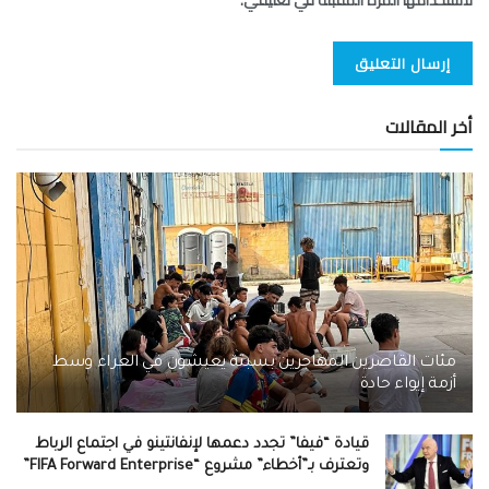
أخر المقالات
مئات القاصرين المهاجرين بسبتة يعيشون في العراء وسط
أزمة إيواء حادة
قيادة “فيفا” تجدد دعمها لإنفانتينو في اجتماع الرباط
وتعترف بـ”أخطاء” مشروع “FIFA Forward Enterprise”