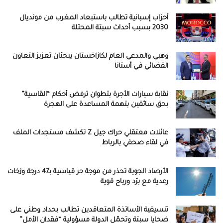
أحزاب إسبانية تطالب باستبعاد المغرب من مونديال
2030 بسبب أحداث سبتة المحتلة
وهبي والمدعي العام لكازاخستان يبحثان تعزيز التعاون
القضائي في أستانا
نقابة سيارات الأجرة بتطوان ترفض أحكام “القاسية”
بحق سائقين بتهمة المساعدة على الهجرة
عائلات معتقلي حراك جيل Z تكشف مستجدات الملف
في لقاء صحفي بالرباط
الأرصاد الجوية تحذر من موجة حر قياسية بـ47 درجة وزخات
رعدية مع برَد ورياح قوية
تنسيقية الأساتذة المتعاقدين تطالب بحداد وطني على
ضحايا سبتة وتحمّل الدولة مسؤولية “فقدان الأمل”