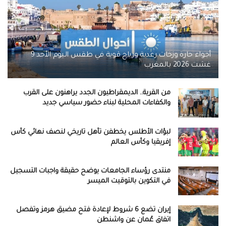
أجواء حارة وزخات رعدية ورياح قوية في طقس اليوم الأحد 9
غشت 2026 بالمغرب
من القرية.. الديمقراطيون الجدد يراهنون على القرب
والكفاءات المحلية لبناء حضور سياسي جديد
لبؤات الأطلس يخطفن تأهل تاريخي لنصف نهائي كأس
إفريقيا وكأس العالم
منتدى رؤساء الجامعات يوضح حقيقة واجبات التسجيل
في التكوين بالتوقيت الميسر
إيران تضع 6 شروط لإعادة فتح مضيق هرمز وتفصل
اتفاق عُمان عن واشنطن