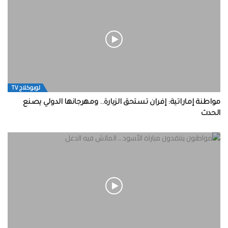
لوبوكلاج TV
مواطنة إماراتية: إفران تستحق الزيارة.. ومهرجانها الدولي يصنع
الحدث