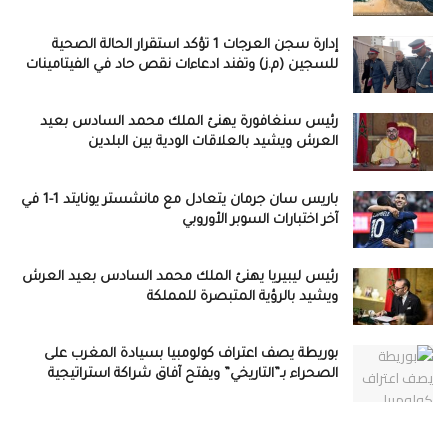
إدارة سجن العرجات 1 تؤكد استقرار الحالة الصحية
للسجين (م.ز) وتفند ادعاءات نقص حاد في الفيتامينات
رئيس سنغافورة يهنئ الملك محمد السادس بعيد
العرش ويشيد بالعلاقات الودية بين البلدين
باريس سان جرمان يتعادل مع مانشستر يونايتد 1-1 في
آخر اختبارات السوبر الأوروبي
رئيس ليبيريا يهنئ الملك محمد السادس بعيد العرش
ويشيد بالرؤية المتبصرة للمملكة
بوريطة يصف اعتراف كولومبيا بسيادة المغرب على
الصحراء بـ”التاريخي” ويفتح آفاق شراكة استراتيجية