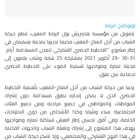
لوبوكلاج: الرباط
بتمويل من مؤسسة هاينريش بول الرباط المغرب، تنظم حركة
الشباب من أجل المناخ-المغرب مخيما تدريبيا بمدينة بنسليمان في
إطار مشروع: “التخطيط الحضري التشاركي للمدن المستدامة أيام
31-30 -29 أكتوبر 2021 بمشاركة 25 شابة وشاب ينتمون إلى
مدينة تمارة وضواحيها لتسليط الضوء على التخطيط الحضري
لجماعة عين عتيق،
وعيا من حركة الشباب من أجل المناخ-المغرب بأهمية التخطيط
الحضري الذي لا يمكن إنجازه بطرق مستدامة دون إشراك
المواطنات والمواطنين في جميع مراحله ومن جميع الفئات
الاجتماعية: نساء وشبابا وكذا الأشخاص من ذوي الاحتياجات
الخاصة، وفي أفق تحسين إطار العيش لساكنة تمارة وضواحيها
يهدف هذا المشروع إلى إشراك وتعبئة الشباب والجهات الفاعلة
في هذا النهج التشاركي والمجتمعي، وإذ تشكر حركة الشباب من