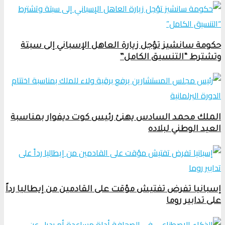
حكومة سانشيز تؤجل زيارة العاهل الإسباني إلى سبتة
وتشترط “التنسيق الكامل”
الملك محمد السادس يهنئ رئيس كوت ديفوار بمناسبة
العيد الوطني لبلاده
إسبانيا تفرض تفتيش مؤقت على القادمين من إيطاليا رداً
على تدابير روما