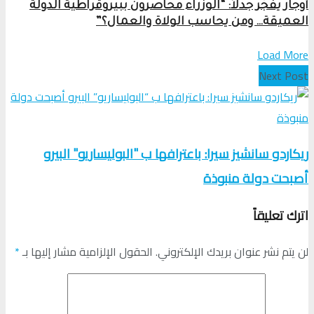
أوجار يفجّر جدلاً: “الوزراء محاصرون ببيروقراطية الدولة
العميقة… ومن يحاسب الولاة والعمال؟”
Load More
Next Post
ريكاردو سانشيز سيرا: باعترافها ب "البوليساريو" البيرو
أصبحت دولة منبوذة
اترك تعليقاً
لن يتم نشر عنوان بريدك الإلكتروني.
الحقول الإلزامية مشار إليها بـ
*