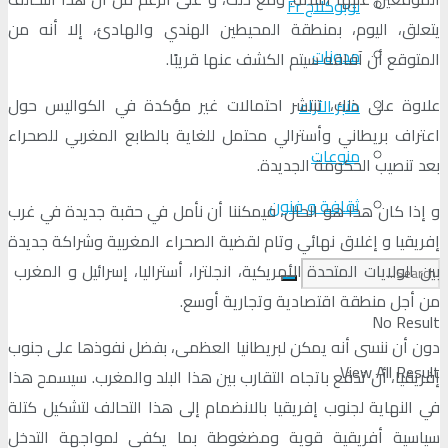
لوبوكلاج Fr
يتعلق، اليوم، بمنطقة المحيطين الهندي والهادئ، إلا أنه من
مدونات
المتوقع أن آفاقه سيتم الكشف عنها قريبًا.
علاوة على ذلك، تنتشر احتمالات غير مؤكدة في الكواليس حول
منبر الآراء
اعتراف بريطاني وأسترالي محتمل للغاية بالطابع المغربي للصحراء
منوعات
بعد تنصيب الحكومة الجديدة.
ثقافة و فنون
و إذا كان هذا هو الحال، فيمكننا أن نأمل في حقبة جديدة في غرب
إفريقيا و إغلاق نهائي وتام لقضية الصحراء المغربية وشراكة جديدة
بين الولايات المتحدة الأمريكية، انجلترا، أستراليا، إسرائيل و المغرب ​​
من أجل منطقة اقتصادية وتجارية أوسع.
No Result
دون أن ننسى أنه يمكن لبريطانيا العظمى، بفضل نفوذها على جنوب
View All Result
إفريقيا، أن تدفع باتجاه التقارب بين هذا البلد والمغرب. سيسمح هذا
في النهاية لجنوب إفريقيا بالانضمام إلى هذا التحالف لتشكيل كتلة
سياسية أفريقية قوية ومضغوطة بما يكفي لمواجهة التدخل