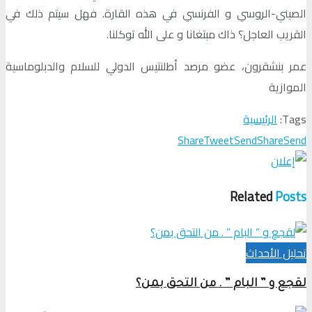
الصيني-الروسي و الفرنسي في هذه القارة. فهل سيتم ذلك في
القريب العاجل؟ ذاك مبتغانا و على الله توكلنا.
عمر بنشقرون، عضو مرصد أطلنتيس الدولي للسلام والدبلوماسية
الموازية
Tags:
الرئيسية
Share
Tweet
Send
Share
Send
Related
Posts
تحلیل الأحداث
لقجع و ” البام ” . من التحق بمن؟