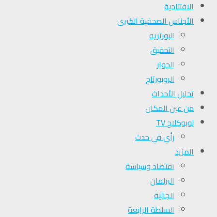
الافتتاحية
الأجناس الصحفية الكبرى
البورتريه
التحقیق
الحوار
الروبورتاج
تحلیل الأحداث
من عين المكان
لوبوكلاج TV
رأي في حدث
المزيد
اقتصاد وسياسة
البرلمان
الجالية
السلطة الرابعة