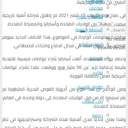
البرلمان
الصيني في قارتنا الإفريقية.
منوعات
في صباح يوم الأربعاء 15 شتنبر 2021 تم إطلاق شراكة أمنية تاريخية
الجالية
ثقافة و فنون
سميت “Aukus” بين الولايات المتحدة وأستراليا والمملكة المتحدة.
السلطة الرابعة
وطبقا للمعلومات الواردة في الموضوع، هذا التحالف الجديد سيوفر
No Result
المغرب الكبير
التعاون بين الدول الثلاث في مجال الدفاع والذكاء الاصطناعي.
View All Result
بانوراما
وعملا بهذه المعاهدة، ألغت أستراليا شراء غواصات فرنسية تقليدية
بقيمة إجمالية تزيد عن 56 مليار يورو ووقعت عقدا لشراء غواصات
تقارير
أمريكية تعمل بالطاقة النووية.
حقوق الإنسان
ومن الواضح أن هذا النوع من أجهزة الغوص البحرية المتطورة لم
يتم تسليمه إلا من قبل الولايات المتحدة إلى دولة واحدة في العالم:
ركن الطالب
المملكة المتحدة.
رياضة
وهذا يعني تحديد مدى أهمية هذه الشراكة واستراتيجيتها في نظر
الموقعين عليها الثلاثة. ومع ذلك، و على الرغم من أن هذا التحالف