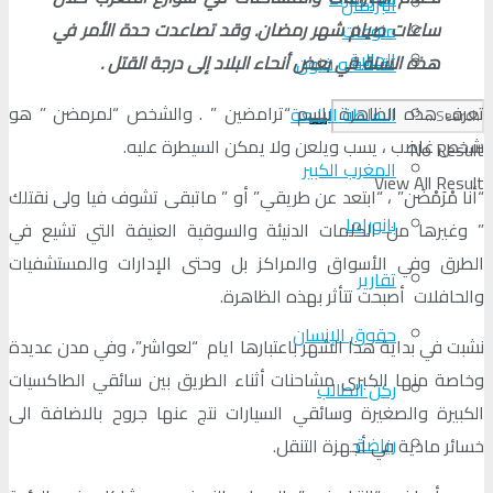
البرلمان
ساعات صيام شهر رمضان. وقد تصاعدت حدة الأمر في
منوعات
الجالية
هذه السنة في بعض أنحاء البلاد إلى درجة القتل .
ثقافة و فنون
تعرف هذه الظاهرة باسم “ترامضين ” . والشخص “لمرمضن ” هو
السلطة الرابعة
شخص غاضب ، يسب ويلعن ولا يمكن السيطرة عليه.
No Result
المغرب الكبير
View All Result
“أنا مْرَمْضَن” ، “ابتعد عن طريقي” أو ” ماتبقى تشوف فيا ولى نقتلك
بانوراما
” وغيرها من الكلمات الدنيئة والسوقية العنيفة التي تشيع في
الطرق وفي الأسواق والمراكز بل وحتى الإدارات والمستشفيات
تقارير
والحافلات أصبحت تتأثر بهذه الظاهرة.
حقوق الإنسان
نشبت في بداية هذا الشهر باعتبارها ايام “لعواشر”، وفي مدن عديدة
وخاصة منها الكبرى مشاحنات أثناء الطريق بين سائقي الطاكسيات
ركن الطالب
الكبيرة والصغيرة وسائقي السيارات نتج عنها جروح بالاضافة الى
رياضة
خسائر مادية في أجهزة التنقل.