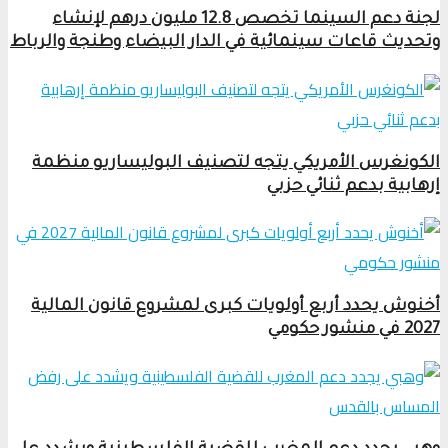
لجنة دعم السينما تخصص 12.8 مليون درهم لإنشاء
وتحديث قاعات سينمائية في الدار البيضاء وطنجة والرباط
الكونغرس الأمريكي يتجه لتصنيف البوليساريو منظمة
إرهابية بدعم ثنائي حزبي
أخنوش يحدد أربع أولويات كبرى لمشروع قانون المالية
2027 في منشور حكومي