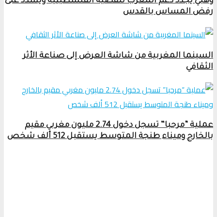
وهبي يجدد دعم المغرب للقضية الفلسطينية ويشدد على
رفض المساس بالقدس
السينما المغربية من شاشة العرض إلى صناعة الأثر
الثقافي
عملية “مرحبا” تسجل دخول 2.74 مليون مغربي مقيم
بالخارج وميناء طنجة المتوسط يستقبل 512 ألف شخص