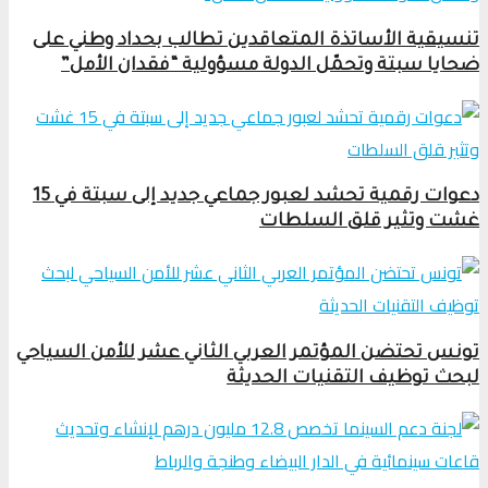
تنسيقية الأساتذة المتعاقدين تطالب بحداد وطني على
ضحايا سبتة وتحمّل الدولة مسؤولية “فقدان الأمل”
دعوات رقمية تحشد لعبور جماعي جديد إلى سبتة في 15
غشت وتثير قلق السلطات
تونس تحتضن المؤتمر العربي الثاني عشر للأمن السياحي
لبحث توظيف التقنيات الحديثة