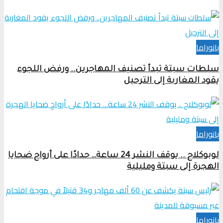
بانوراما
سلطات سبتة تبدأ تصنيف المهاجرين.. ورفض اللجوء
يقود المغاربة إلى الترحيل
بانوراما
لوبوكلاج .. يوقف النشر 24 ساعة… حدادًا على أرواح ضحايا
الهجرة إلى سبتة ومليلية
بانوراما