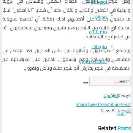
ومن أعراض “الترامضين” الصداع النصفي ومشاكل في الرؤية
لوبوكلاج Fr
والرغبة في التدخين والشرب والقتال. كما أن ضحايا “الترامضين” غالبًا
مدونات
ما يندمون بسرعة على أفعالهم. لذلك يمكنك أن تجدهم بسهولة
بعد دقائق قليلة من الشجار وهم يقبلون ويعتذرون ويستغفرون الله
منبر الآراء
عن تجاوزاتهم الرمضانية.
منوعات
ويجتمع “المرمضون”، وأغلبهم من الناس العاديين، بعد الإفطار في
المقاهي والمساجد وهم يبتسمون، نادمين على تصرفاتهم غير
ثقافة و فنون
المنضبطة في شهر يفترض أنه شهر صلاة وتأمل وتقوى.
Tags:
الرئيسية
No Result
Share
Tweet
Send
Share
Send
View All Result
Related
Posts