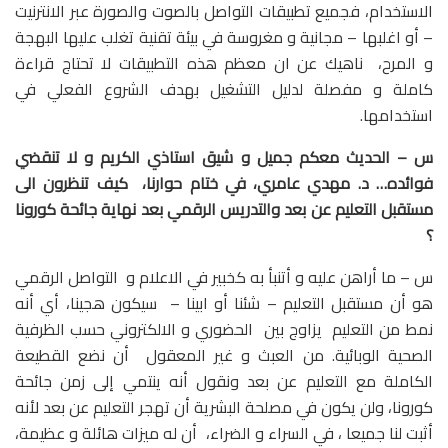
الاستخدام، فجميع تطبيقات التواصل بالصوت والصورة عبر الانترنيت
– أو اغلبها – مجانية و مغروسة في بيئة تقنية تغلب عليها البهجة
و المرح، ناهيك عن ان معظم هذه التطبيقات لا تحتاج قراءة
كاملة و مفصلة لدليل التشغيل بهدف الشروع الفعلي في
استخدامها.
س – الحديث معكم جميل و شيق استاذي الكريم و لا تنقضي
فوائده… د. مهدي عامري، في ختام حوارنا، كيف تنظرون الى
مستقبل التعليم عن بعد والتدريس الرقمي بعد نهاية جائحة كورونا
؟
س – ما أراهن عليه و أتنبأ به كخبير في الاعلام و التواصل الرقمي
هو أن مستقبل التعليم – شئنا أو ابينا – سيكون هجينا، أي أنه
نمط من التعليم يزاوج بين الحضوري و الالكتروني حسب الظرفية
الصحية الوبائية. من العبث و غير المعقول أن نضع القطيعة
الكاملة مع التعليم عن بعد ونقول أنه ينتمي إلى زمن جائحة
كورونا، ولن يكون في مصلحة البشرية أن تهجر التعليم عن بعد لأنه
أثبت لنا جميعا ، في السراء و الضراء، أن له ميزات هائلة و عظيمة،