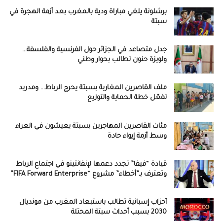
برشلونة يلغي مباراة ودية بالمغرب بعد أزمة الهجرة في
سبتة
جدل متصاعد في الجزائر حول الفرنسية والفلسفة…
ولويزة حنون تطالب بحوار وطني
ملف القاصرين المغاربة بسبتة يحرج الرباط… ومدريد
تفعّل خطة الحماية والتوزيع
مئات القاصرين المهاجرين بسبتة يعيشون في العراء
وسط أزمة إيواء حادة
قيادة “فيفا” تجدد دعمها لإنفانتينو في اجتماع الرباط
وتعترف بـ”أخطاء” مشروع “FIFA Forward Enterprise”
أحزاب إسبانية تطالب باستبعاد المغرب من مونديال
2030 بسبب أحداث سبتة المحتلة