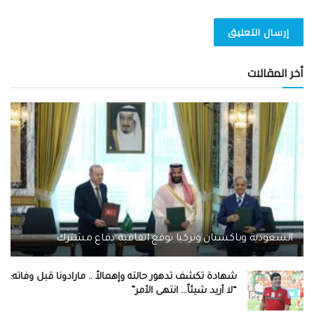
أخر المقالات
السعودية وباكستان وتركيا توقع اتفاقية دفاع مشترك
شهادة تكشف تدهور حالته وإهمالاً .. مارادونا قبل وفاته:
“لا أريد شيئاً… انتهى الأمر”