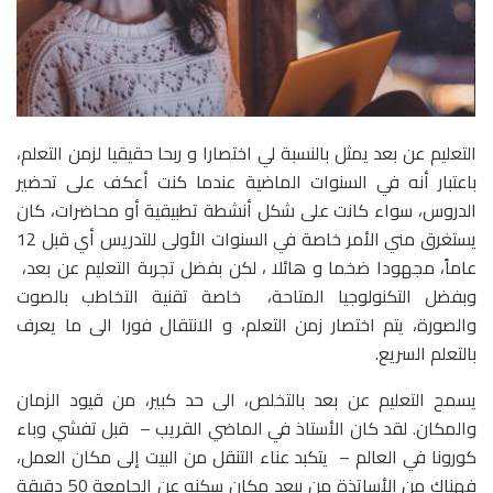
التعليم عن بعد يمثل بالنسبة لي اختصارا و ربحا حقيقيا لزمن التعلم،
باعتبار أنه في السنوات الماضية عندما كنت أعكف على تحضير
الدروس، سواء كانت على شكل أنشطة تطبيقية أو محاضرات، كان
يستغرق مني الأمر خاصة في السنوات الأولى للتدريس أي قبل 12
عاماً، مجهودا ضخما و هائلا ، لكن بفضل تجربة التعليم عن بعد،
وبفضل التكنولوجيا المتاحة، خاصة تقنية التخاطب بالصوت
والصورة، يتم اختصار زمن التعلم، و الانتقال فورا الى ما يعرف
بالتعلم السريع.
يسمح التعليم عن بعد بالتخلص، الى حد كبير، من قيود الزمان
والمكان. لقد كان الأستاذ في الماضي القريب – قبل تفشي وباء
كورونا في العالم – يتكبد عناء التنقل من البيت إلى مكان العمل،
فهناك من الأساتذة من يبعد مكان سكنه عن الجامعة 50 دقيقة