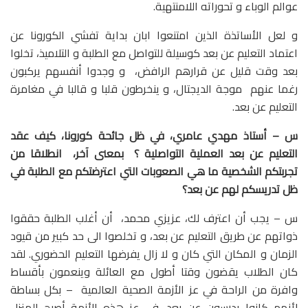
عوالم الوباء و تحوراته اللامنتهية.
و لعل الأساتذة الذين امتنعوا ابان بداية تفشي الكورونا عن
اعتماد التعليم عن بعد كوسيلة للتواصل مع الطلبة و التلاميذ، تخلوا
بعد وقت قليل عن قرارهم الرافض، و وجدوا أنفسهم يركبون
رغما عنهم موجة الديجتال، و ينخرطون قلبا و قالبا في مغامرة
التعليم عن بعد.
س – أستاذ مهدي عامري، في ظل جائحة كورونا، كيف عقد
التعليم عن بعد العملية التواصلية ؟ بمعنى آخر، انطلاقا من
تجربتكم الشخصية ما هي الصعوبات التي اعترضتكم مع الطلبة في
ظل تدريسكم لهم عن بعد؟
س – يجب أن اعترف لك، عزيزي محمد، أن أغلب الطلبة حققوا
ذواتهم عن طريق التعليم عن بعد، و تخلصوا الى حد كبير من قيود
الزمان و المكان التي كان و لا زال يفرضها التعليم الحضوري. لقد
كان الطلاب يقضون وقتا أطول مع العائلة وينعمون بأقساط
وافرة من الراحة في عز الأزمة الصحية العالمية – بكل بساطة
لأنهم كانوا يدرسون عن بعد. في عز هذه الأزمة أصبح المنزل