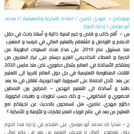
لوبوكلاج: د. مهدي عامري / المادة الفكرية والمعرفية // محمد
أبو موسى / إدارة الحوار
س – أنتم كاتب و قاص و خبير تنمية ذاتية و أستاذ باحث في حقل
الاعلام و التواصل و اشتغلتم بالتعليم العالي في فرنسا و المغرب
منذ مستهل عام 2010. على مدار هذه السنوات الطويلة من
الخبرة و العطاء الاكاديمي الغزير درستم على غرار الملايين من
زملائكم الأساتذة في العالم بشكل حضوري، لكن منذ مارس 2020
انتقلت المنظومة التعليمية في جل دول العالم تقريبا الى التعليم
عن بعد لأجل الحفاظ على السيرورة البيداغوجية، لننتقل في ما بعد
طلابا و أساتذة الى التعليم الهجين – المزاوج بين النمطين
الحضوري و الالكتروني – و ذلك حسب تطورات و طفرات الكورونا.
دكتور مهدي عامري، هل تسمحون بالحديث عن تجربتكم مع
التعليم عن بعد في عالم الوباء العابر للقارات و للأزمنة و الأمكنة ؟
ج – شكرا لك محمد أبو موسى على التفكير في إدارة هذا الحوار
حول موضوع آفاق و تحديات التعليم عن بعد في عالم وبائي