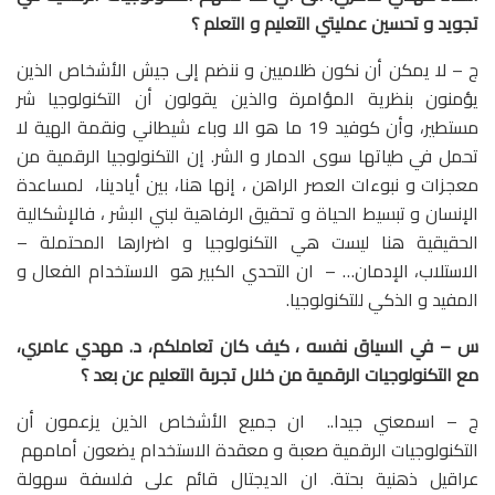
تجويد و تحسين عمليتي التعليم و التعلم ؟
ج – لا يمكن أن نكون ظلاميين و ننضم إلى جيش الأشخاص الذين
يؤمنون بنظرية المؤامرة والذين يقولون أن التكنولوجيا شر
مستطير، وأن كوفيد 19 ما هو الا وباء شيطاني ونقمة الهية لا
تحمل في طياتها سوى الدمار و الشر. إن التكنولوجيا الرقمية من
معجزات و نبوءات العصر الراهن ، إنها هنا، بين أيادينا، لمساعدة
الإنسان و تبسيط الحياة و تحقيق الرفاهية لبني البشر ، فالإشكالية
الحقيقية هنا ليست هي التكنولوجيا و اضرارها المحتملة –
الاستلاب، الإدمان… – ان التحدي الكبير هو الاستخدام الفعال و
المفيد و الذكي للتكنولوجيا.
س – في السياق نفسه ، كيف كان تعاملكم، د. مهدي عامري،
مع التكنولوجيات الرقمية من خلال تجربة التعليم عن بعد ؟
ج – اسمعني جيدا.. ان جميع الأشخاص الذين يزعمون أن
التكنولوجيات الرقمية صعبة و معقدة الاستخدام يضعون أمامهم
عراقيل ذهنية بحتة. ان الديجتال قائم على فلسفة سهولة