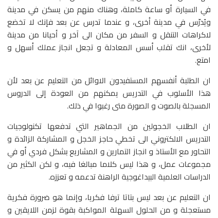
في السيارة أو ساعة كاملة، وهناك منهم من يسكن في مدينة
ويُدرّس في مدينة أخرى، و عندما تدرس عن بعد فإنك لا تخضع
لاكراهات التنقل و السفر من مكان الى آخر و أحيانا من مدينة
لأخرى، انك تقلب أسس المعادلة و تجعل انجاز عملك أسهل و
امتع.
ان الطلبة أنفسهم المستفيدون الاوائل من التعليم عن بعد لأن
هذا الأسلوب في التدريس يمكنهم من العودة إلى الدروس
المسجلة بالصوت و الصورة متى رغبوا في ذلك.
ان الطلاب الخجولين من الجماهير التي تدفعها تكنولوجيات
التدريس الالكتروني الى تخطي حاجز الخجل و المشاركة الزائدة و
التحاور مع الأستاذ و انجاز التمارين و المشاريع بشكل فردي أو في
مجموعات عمل، و هذا ليس كلاما مبالغا فيه، و لكن الكثير من
الدراسات العلمية البيداغوجية الراهنة تدعمه و تعززه.
ان التعليم عن بعد ليس بتاتا ترفا فكريا، وإنما هو ضرورة فكرية
مستعجلة و من الحلول السهلة المواكبة بقوة لزمن اللايقين و