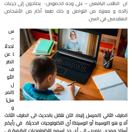
ان الطلاب اليافعين – على وجه الخصوص- يحتاجون إلى جرعات
زائدة و معززة من التواصل و ذلك طبعا أكثر من الأشخاص
المتقدمين في السن.
س
–
تحدثن
ا عن
الطر
ف
الأو
ل
(المر
سل)
و
الطرف الثاني (المرسل إليه)، الآن ننتقل بالحديث الى الطرف الثالث
ألا و هو (الوسيط أو الوسيلة) أي التكنولوجيات الحديثة. في رأيكم
أستاذ مهدي عامري، الى أي حد تسهم التكنولوجيات الرقمية في