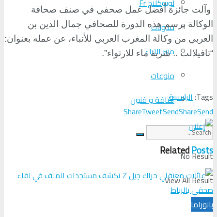
لوبوكلاج Fr
وآلت جائزة أفضل عمل صحفي في صنف صحافة
الوكالة برسم هذه الدورة للصحافي جمال الدين بن
مدونات
العربي من وكالة المغرب العربي للأنباء، عن عمله بعنوان:
منبر الآراء
“تافيلالت .. شربة ماء للارتواء”.
منوعات
Tags:
الرئيسية
ثقافة و فنون
Share
Tweet
Send
Share
Send
Related
Posts
No Result
View All Result
بانوراما