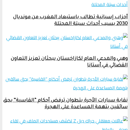
أحزاب إسبانية تطالب باستبعاد المغرب من مونديال
2030 بسبب أحداث سبتة المحتلة
وهبي والمدعي العام لكازاخستان يبحثان تعزيز التعاون
القضائي في أستانا
نقابة سيارات الأجرة بتطوان ترفض أحكام “القاسية” بحق
سائقين بتهمة المساعدة على الهجرة