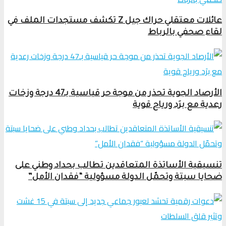
عائلات معتقلي حراك جيل Z تكشف مستجدات الملف في
لقاء صحفي بالرباط
الأرصاد الجوية تحذر من موجة حر قياسية بـ47 درجة وزخات
رعدية مع برَد ورياح قوية
تنسيقية الأساتذة المتعاقدين تطالب بحداد وطني على
ضحايا سبتة وتحمّل الدولة مسؤولية “فقدان الأمل”