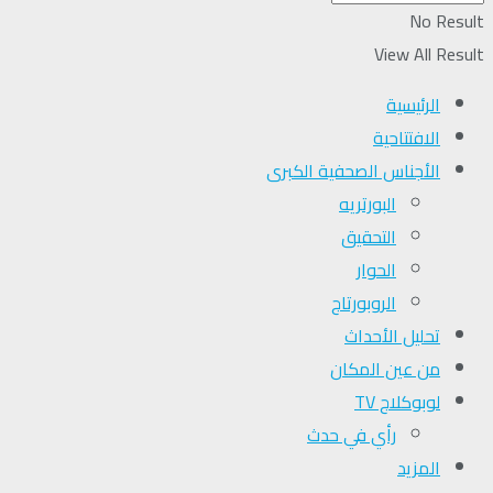
No Result
View All Result
الرئيسية
الافتتاحية
الأجناس الصحفية الكبرى
البورتريه
التحقیق
الحوار
الروبورتاج
تحلیل الأحداث
من عين المكان
لوبوكلاج TV
رأي في حدث
المزيد