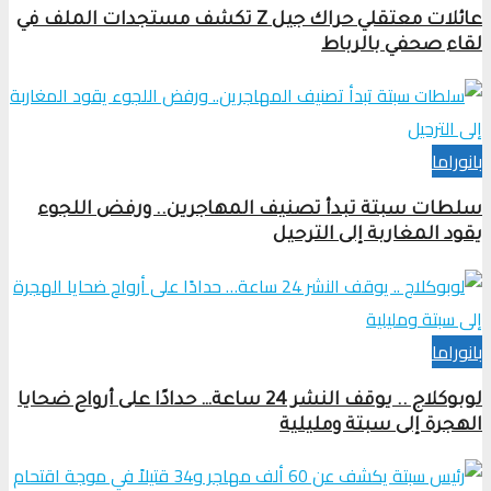
عائلات معتقلي حراك جيل Z تكشف مستجدات الملف في
لقاء صحفي بالرباط
بانوراما
سلطات سبتة تبدأ تصنيف المهاجرين.. ورفض اللجوء
يقود المغاربة إلى الترحيل
بانوراما
لوبوكلاج .. يوقف النشر 24 ساعة… حدادًا على أرواح ضحايا
الهجرة إلى سبتة ومليلية