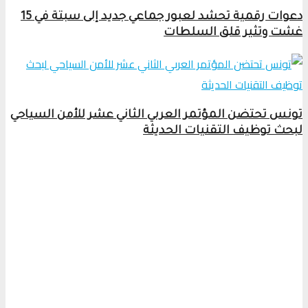
دعوات رقمية تحشد لعبور جماعي جديد إلى سبتة في 15
غشت وتثير قلق السلطات
تونس تحتضن المؤتمر العربي الثاني عشر للأمن السياحي
لبحث توظيف التقنيات الحديثة