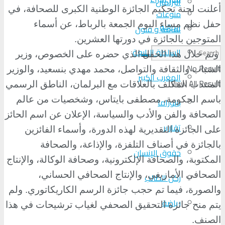
البرلمان
أعلنت لجنة تحكيم الجائزة الوطنية الكبرى للصحافة، في
منوعات
حفل نظم مساء اليوم الجمعة بالرباط، عن أسماء
الجالية
ثقافة و فنون
المتوجين بالجائزة في دورتها العشرين.
السلطة الرابعة
وتم خلال هذا الحفل الذي حضره على الخصوص، وزير
No Result
الشباب والثقافة والتواصل، محمد مهدي بنسعيد، والوزير
المغرب الكبير
View All Result
المنتدب المكلف بالعلاقات مع البرلمان، الناطق الرسمي
باسم الحكومة، مصطفى بايتاس، وشخصيات من عالم
بانوراما
الصحافة والفن والأدب والسياسة، الإعلان عن اسم الحائز
تقارير
على الجائزة التقديرية لهذه الدورة، وأسماء الفائزين
بالجائزة في أصناف التلفزة، والإذاعة، والصحافة
حقوق الإنسان
المكتوبة، والصحافة الإلكترونية، وصحافة الوكالة، والإنتاج
الصحافي الأمازيغي، والإنتاج الصحافي الحساني،
ركن الطالب
والصورة، فيما تم حجب جائزة الرسم الكاريكاتوري. ولم
رياضة
يتم منح جائزة التحقيق الصحفي لغياب ترشيحات في هذا
الصنف.