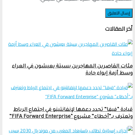
أخر المقالات
مئات القاصرين المهاجرين بسبتة يعيشون في العراء
وسط أزمة إيواء حادة
قيادة “فيفا” تجدد دعمها لإنفانتينو في اجتماع الرباط
وتعترف بـ”أخطاء” مشروع “FIFA Forward Enterprise”