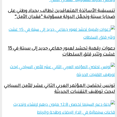
تنسيقية الأساتذة المتعاقدين تطالب بحداد وطني على
ضحايا سبتة وتحمّل الدولة مسؤولية “فقدان الأمل”
دعوات رقمية تحشد لعبور جماعي جديد إلى سبتة في 15
غشت وتثير قلق السلطات
تونس تحتضن المؤتمر العربي الثاني عشر للأمن السياحي
لبحث توظيف التقنيات الحديثة