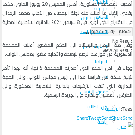
البرلمان
أصدرت المحكمة الدستورية، أمس الخميس 28 يوليوز الجاري، حكماً
منوعات
يقضي إلغاء ما أعلنت عنه لجنة الإحصاء من انتخاب محمد الرجدال
الجالية
ثقافة و فنون
في الاقتراع الذي أجري في 8 سبتمبر 2021 بالدائرة الانتخابية المحلية
“كلميم” (إقليم كلميم).
السلطة الرابعة
No Result
وفي هذا الإطار وبالإستناد الى الحكم المذكور، أعلنت المحكمة
المغرب الكبير
View All Result
الدستورية عن فوز عبد الرحيم بنبعيدة وانتخابه عضوا بمجلس النواب.
بانوراما
وجاء في نص الحكم الذي أصدرته المحكمة ذاتها، أنه لهذا تأمر
تقارير
بتبليغ نسخة من قرارها هذا إلى رئيس مجلس النواب، وإلى الجهة
الإدارية التي تلقت الترشيحات بالدائرة الانتخابية المذكورة وإلى
حقوق الإنسان
الطرفين المعنيين وبنشره في الجريدة الرسمية.
ركن الطالب
Tags:
الرئيسية
Share
Tweet
Send
Share
Send
رياضة