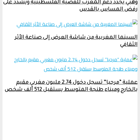
وهبي يجدد دعم المغرب للقضية الفلسطينية ويشدد على
رفض المساس بالقدس
السينما المغربية من شاشة العرض إلى صناعة الأثر
الثقافي
عملية “مرحبا” تسجل دخول 2.74 مليون مغربي مقيم
بالخارج وميناء طنجة المتوسط يستقبل 512 ألف شخص