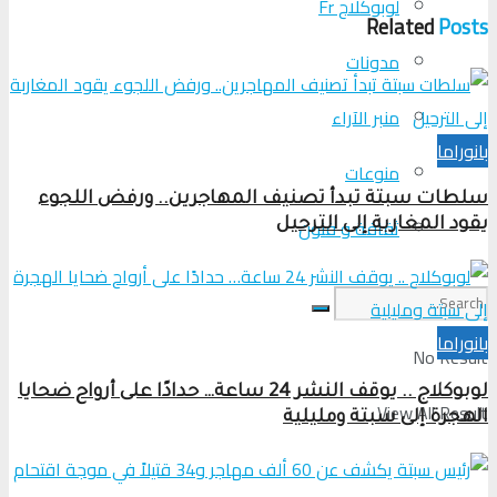
لوبوكلاج Fr
Related
Posts
مدونات
منبر الآراء
بانوراما
منوعات
سلطات سبتة تبدأ تصنيف المهاجرين.. ورفض اللجوء
ثقافة و فنون
يقود المغاربة إلى الترحيل
بانوراما
No Result
لوبوكلاج .. يوقف النشر 24 ساعة… حدادًا على أرواح ضحايا
View All Result
الهجرة إلى سبتة ومليلية