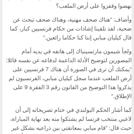
نهضوا وقفزوا على أرض الملعب؟
وأضاف: “هناك صحف مهنية، وهناك صحف تبحث عن
ضحية، لقد تلقينا إشادات من حكام فرنسيين كبار، كما
قال كيليان مبابي إننا كنا حكاما رائعين
“.
ولجأ شيمون مارتسينياك إلى هاتفه في يديه أمام
المصورين لتوضيح الأدلة الداعمة لدفاعه عن نفسه قائلا:
“يمكنك أن ترى في الصورة أن هناك 7 فرنسيين على
أرض الملعب عندما سجل كيليان مبابي، الفرنسيون لم
يذكروا هذا التوضيح من القانون رقم 3 الفقرة 9 على
الإطلاق
“.
كما أشار الحكم البولندي في ختام تصريحاته إلى أن
لاعبي منتخب فرنسا لم يشتكوا منه بعد نهاية المباراة،
حيث قال: “قام مبابي بمعانقتي بين ذراعيه بشكل غير