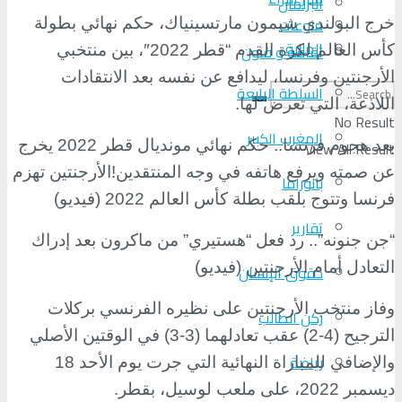
البرلمان
منوعات
خرج البولندي شيمون مارتسينياك، حكم نهائي بطولة
الجالية
ثقافة و فنون
كأس العالم لكرة القدم “قطر 2022″، بين منتخبي
الأرجنتين وفرنسا، ليدافع عن نفسه بعد الانتقادات
السلطة الرابعة
اللاذعة، التي تعرض لها
.
No Result
المغرب الكبير
بعد هجوم فرنسا.. حكم نهائي مونديال قطر 2022 يخرج
View All Result
عن صمته ويرفع هاتفه في وجه المنتقدين!الأرجنتين تهزم
بانوراما
فرنسا وتتوج بلقب بطلة كأس العالم 2022 (فيديو)
تقارير
“
جن جنونه”.. رد فعل “هستيري” من ماكرون بعد إدراك
التعادل أمام الأرجنتين (فيديو)
حقوق الإنسان
وفاز منتخب الأرجنتين على نظيره الفرنسي بركلات
ركن الطالب
الترجيح (4-2) عقب تعادلهما (3-3) في الوقتين الأصلي
رياضة
والإضافي للمباراة النهائية التي جرت يوم الأحد 18
ديسمبر 2022، على ملعب لوسيل، بقطر
.