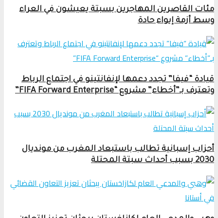
مئات القاصرين المهاجرين بسبتة يعيشون في العراء
وسط أزمة إيواء حادة
قيادة “فيفا” تجدد دعمها لإنفانتينو في اجتماع الرباط
وتعترف بـ”أخطاء” مشروع “FIFA Forward Enterprise”
أحزاب إسبانية تطالب باستبعاد المغرب من مونديال
2030 بسبب أحداث سبتة المحتلة