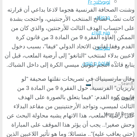
لوبوكلاج Fr
وشنت الصحافة الفرنسية هجوما لاذعا بداعي أن قرارته
مدونات
كانت تصب لصالح المنتخب الأرجنتيني، واحتجت بشدة
على احتساب الهدف الثالث للأرجنتين، والذي كان من
منبر الآراء
الممكن إلغاؤه الفقرة 9 من المادة 3 من قانون كرة
القدم وفقا لقانون الاتحاد الدولي “فيفا”، بسبب دخول
منوعات
لاعبين بدلاء لمنتخب “التانغو” إلى أرضية الملعب، قبل أن
ثقافة و فنون
يتابع قائده النجم ليونيل ميسي الكرة إلى داخل الشباك
.
وقال مارتسينياك في تصريحات نقلتها صحيفة “لو
باريزيان” الفرنسية، حول الفقرة 9 من المادة 3 من
قانون كرة القدم: “فيما يتعلق بالصورة على الهدف
No Result
الثالث لميسي، وتواجد الأرجنتينيين من مقاعد البدلاء
View All Result
على أرضية الملعب، هذا الاتهام يشبه محاولة البحث عن
وحش صغير!.. يجب أن يؤثر هذا الموقف على المباراة
(حتى يعاقب عليه)”.. متسائلا: وما هو تأثير اللاعبين الذين