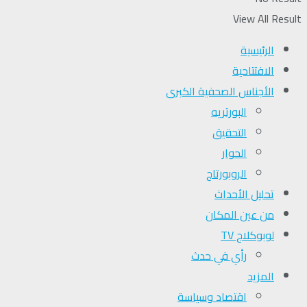
View All Result
الرئيسية
الافتتاحية
الأجناس الصحفية الكبرى
البورتريه
التحقیق
الحوار
الروبورتاج
تحلیل الأحداث
من عين المكان
لوبوكلاج TV
رأي في حدث
المزيد
اقتصاد وسياسة