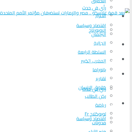
التحقیق
رأي في حدث
الحوار
المزيد
اقتصاد وسياسة
الروبورتاج
البرلمان
الجالية
تحلیل الأحداث
السلطة الرابعة
من عين المكان
المغرب الكبير
بانوراما
لوبوكلاج TV
تقارير
حقوق الإنسان
رأي في حدث
ركن الطالب
المزيد
رياضة
لوبوكلاج Fr
اقتصاد وسياسة
مدونات
منبر الآراء