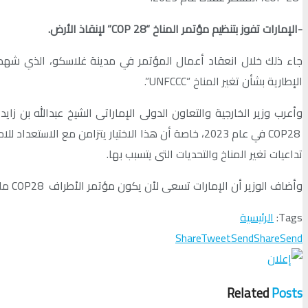
-الإمارات تفوز بتنظيم مؤتمر المناخ “COP 28” لإنقاذ الأرض.
جاء ذلك خلال انعقاد أعمال المؤتمر في مدينة غلاسكو، الذي شهد 
الإطارية بشأن تغير المناخ “UNFCCC”.
وأعرب وزير الخارجية والتعاون الدولى الإماراتى الشيخ عبدالله بن زاي
COP28 في عام 2023، خاصة أن هذا الاختيار يتزامن مع 
تداعيات تغير المناخ والتحديات التى يتسبب بها.
وأضاف الوزير أن الإمارات تسعى لأن يكون مؤتمر الأطراف COP28 ملتقى للحلول، موضحا أن مبادرة الإمارات الاستراتيجية سعياً لتحقيق الحياد المناخي 2050، تعكس التزامها الراسخ بدعم العمل المناخي .
Tags:
الرئيسية
Share
Tweet
Send
Share
Send
Related
Posts