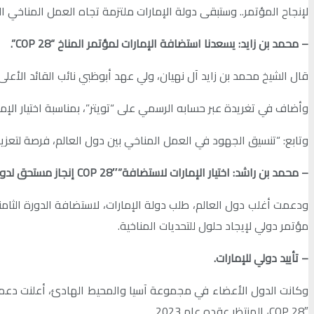
لإنجاح المؤتمر.. وستبقى دولة الإمارات ملتزمة تجاه العمل المناخي 
– محمد بن زايد: يسعدنا استضافة الإمارات لمؤتمر المناخ “COP 28”.
قال الشيخ محمد بن زايد آل نهيان، ولي عهد أبوظبي نائب القائد الأعلى للقو
وأضاف في تغريدة عبر حسابه الرسمي على “تويتر”، بمناسبة اختيار الإمارات لاستضافة مؤتمر المناخ ” COP 28 “في عام 2023 :”يسعدنا استض
وتابع: “تنسيق الجهود في العمل المناخي بين دول العالم، فرصة لتعزيز
– محمد بن راشد: اختيار الإمارات لاستضافة”COP 28″ إنجاز مستحق لدولتنا.
مؤتمر دولي لإيجاد حلول للتحديات المناخية.
– تأييد دولي للإمارات.
وكانت الدول الأعضاء في مجموعة آسيا والمحيط الهادئ، أعلنت دعمها 
COP 28″، المنتظر عقده عام 2023.