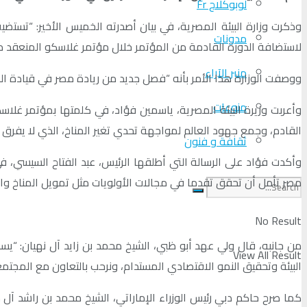
لوبوكلاج Fr
مدونات
لاستضافة الدورة القادمة من المؤتمر خلال مؤتمر غلاسكو المنعقد مؤ
منبر الآراء
ووصفت الوزارة هذا الأمر بأنه “فصل جديد من ريادة مصر في قيادة الم
منوعات
وأعربت وزيرة البيئة المصرية، ياسمين فؤاد، في كلمتها بمؤتمر غل
القادم، وجمع جهود العالم لمواجهة تحدي تغير المناخ، الذي لا يفرق ف
ثقافة و فنون
مصر تأمل أن تحقق تقدما في مجالات الأولويات مثل تمويل المناخ والت
No Result
View All Result
البيئة وتحقيق النمو الاقتصادي المستدام، ونرحب بالتعاون مع المجتمع 