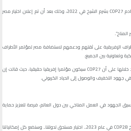
وذكرت وزارة البيئة المصرية، في بيان أصدرته الخميس الأخير: “تستضيف مصر رسميا مؤتمر الأطراف لاتفاقية الأمم المتحدة لتغير المناخ القادم COP27 بشرم الشيخ في 2022، وذلك بعد أن تم إعلان اختيار مصر
لمناخ”.
أطراف الإفريقية على ثقتهم ودعمهم لاستضافة مصر لمؤتمر الأطراف
ية وتعاونية بين الجميع.
وأكدت فؤاد على الرسالة التي أطلقها الرئيس، عبد الفتاح السيسي، في قمة قادة العالم في الأول من نوفمبر بمؤتمر غلاسكو، والتي شدد خلالها على أن COP27 سيكون مؤتمرا إفريقيا حقيقيا، حيث قالت إن
في جهود التخفيف والوصول إلى الحياد الكربوني.
ال ولي عهد أبو ظبي، الشيخ محمد بن زايد آل نهيان: “يسعدنا استضافة دولة الإمارات مؤتمر المناخ COP28 في عام 2023 .. تنسيق الجهود في العمل المناخي بين دول العالم، فرصة لتعزيز حماية
كما صرح حاكم دبي رئيس الوزراء الإماراتي، الشيخ محمد بن راشد آل مكتوم: نبارك لدولة الإمارات فوزها باستضافة أهم مؤتمر عالمي للمناخ COP28 في عام 2023.. اختيار مستحق لدولتنا.. وسنضع كل إمكانياتنا