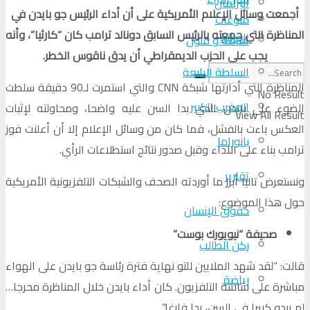
البرلمان
أجمعت وسائل الإعلام الأمريكية على أن أداء الرئيس جو بايدن في
منوعات
المناظرة التي جمعته بالرئيس السابق دونالد ترامب كان “كارثيا”، وأنه
الجالية
ثقافة و فنون
يجب على الحزب الديمقراطي أن يدق ناقوس الخطر.
السلطة الرابعة
المناظرة التي أدارتها شبكة CNN والتي استمرت لـ90 دقيقة سلطت
No Result
المغرب الكبير
الضوء على بايدن الذي بدا السن عليه واضحا، ومحاولته لإثبات
View All Result
العكس باءت بالفشل، فما كان من وسائل الإعلام إلا أن أعلنت فوز
بانوراما
ترامب بناء على الأداء وقبل صدور نتائج استطلاعات الرأي.
تقارير
ونستعرض تاليا أبرز ما أوردته الصحف والشبكات التلفزيونية الأمريكية
حول هذا الموضوع:
حقوق الإنسان
صحيفة “نيويورك بوست”
ركن الطالب
قالت: “لقد شهد الملايين للتو نهاية فترة رئاسة جو بايدن على الهواء
رياضة
مباشرة على شاشة التلفزيون. كان أداء بايدن خلال المناظرة محرجا…
لم يبدو كبيرا في السن، بدا فارغا”.