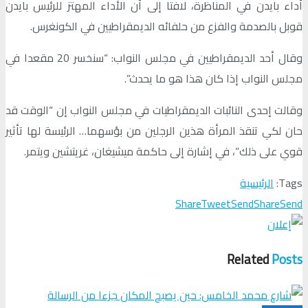
أداء بايدن في المناظرة، لافتا إلى أن الأداء المهتز للرئيس بايدن
قوبل بالصدمة والفزع من حلفائه الديمقراطيين في الكونغرس.
وقال أحد الديمقراطيين في مجلس النواب: “سنخسر 20 مقعدا في
مجلس النواب إذا كان هذا هو ما يحدث”.
وقالت إحدى النائبات الديمقراطيات في مجلس النواب إن “الوقت قد
حان لكي تنقذ المرأة هذين الرجلين من بؤسهما… الرئيسة لها تأثير
قوي على ذلك”، في إشارة إلى حاكمة ميشيغان، غريتشين ويتمر.
Tags:
الرئيسية
Share
Tweet
Send
Share
Send
Related
Posts