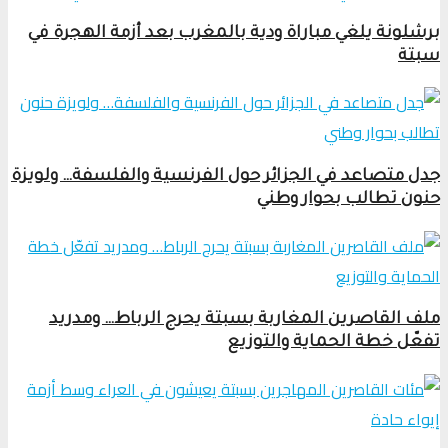
برشلونة يلغي مباراة ودية بالمغرب بعد أزمة الهجرة في
سبتة
جدل متصاعد في الجزائر حول الفرنسية والفلسفة… ولويزة
حنون تطالب بحوار وطني
ملف القاصرين المغاربة بسبتة يحرج الرباط… ومدريد
تفعّل خطة الحماية والتوزيع