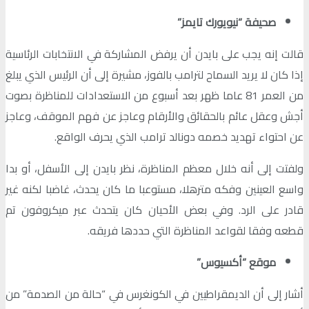
صحيفة “نيويورك تايمز”
قالت إنه يجب على بايدن أن يرفض المشاركة في الانتخابات الرئاسية
إذا كان لا يريد السماح لترامب بالفوز، مشيرة إلى أن الرئيس الذي يبلغ
من العمر 81 عاما ظهر بعد أسبوع من الاستعدادات للمناظرة بصوت
أجش وعقل عائم بالحقائق والأرقام وعاجز عن فهم الموقف، وعاجز
عن احتواء تهديد خصمه دونالد ترامب الذي يحرف الواقع.
ولفتت إلى أنه خلال معظم المناظرة، نظر بايدن إلى الأسفل، أو بدا
واسع العينين وفكه مترهلا، مستوعبا ما كان يحدث، غاضبا لكنه غير
قادر على الرد. وفي بعض الأحيان كان يتحدث عبر ميكروفون تم
قطعه وفقا لقواعد المناظرة التي حددها فريقه.
موقع “أكسيوس”
أشار إلى أن الديمقراطيين في الكونغرس في “حالة من الصدمة” من