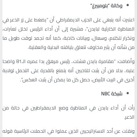
وكالة “بلومبيرغ”
اعتبرت أنه ينبغي على الحزب الديمقراطي أن “يضغط على زر الذعر في
المناظرة الكارثية لبايدن”، مشيرة إلى أن أداء الرئيس تخلل تعثرات،
وتكرار للكلام، وسعال، وبيانات كاذبة، كما أنه تجمد لوقت طويل ما
من شأنه أن يثير مخاوف تتعلق بلياقته البدنية والعقلية.
وأضافت: “مقامرة بايدن فشلت.. رئيس مرهق بدا عمره الـ81 واضحا
عليه.. بدلا من أن يثبت للناخبين أنه يتمتع بالقدرة على التحمل لولاية
أخرى في البيت الأبيض، حصل كل ما يمكن أن يثبت العكس”.
شبكة NBC
رأت أن أداء بايدن في المناظرة وضع الديمقراطيين في حالة من
الذعر.
ونقلت عن أحد الاستراتيجيين الذين عملوا في الحملات الرئاسية قوله