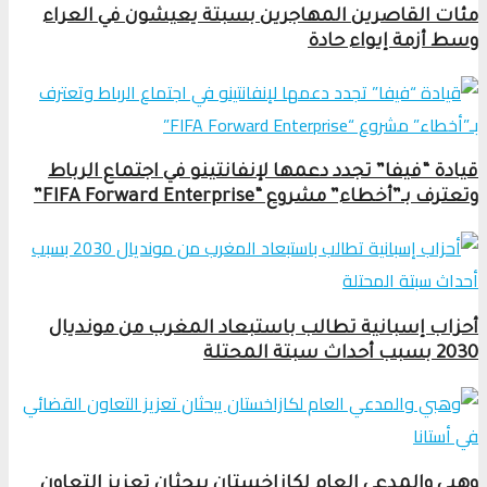
مئات القاصرين المهاجرين بسبتة يعيشون في العراء
وسط أزمة إيواء حادة
قيادة “فيفا” تجدد دعمها لإنفانتينو في اجتماع الرباط
وتعترف بـ”أخطاء” مشروع “FIFA Forward Enterprise”
أحزاب إسبانية تطالب باستبعاد المغرب من مونديال
2030 بسبب أحداث سبتة المحتلة
وهبي والمدعي العام لكازاخستان يبحثان تعزيز التعاون