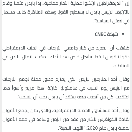
إن “الديمقراطيين ارتكبوا عملية انتحار جماعية.. بدا بايدن متعبا وقام
بالثرثرة.. الرئيس بايدن لا يستطيع الفوز. وهذه المناظرة كانت مسمار
في نعش السياسة”.
شبكة CNBC
كشفت أن العديد من كبار جامعي التبرعات في الحزب الديمقراطي
دقوا ناقوس الخطر بشكل خاص بعد الأداء المخيب للآمال لبايدن في
المناظرة.
وقال أحد المتبرعين لبايدن الذي يعتزم حضور حملة لجمع التبرعات
مع الرئيس يوم السبت في هامبتونز: “كارثة.. هذا مريع وأسوأ مما
اعتقدت. كل من أتحدث معه يعتقد أن بايدن يجب أن ينسحب”.
وقال أحد مستشاري الحملة الديمقراطية، والذي كان يجمع الأموال
لقادة الكونغرس لأكثر من عقد من الزمن وساعد في جمع الأموال
لحملة بايدن عام 2020: “انتهت اللعبة”.