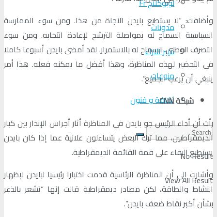
لوبوكلاج Fr
وأضافت: “لا يستطيع بايدن النجاة من هذا. ومن سوء الممارسة
مدونات
السياسية السماح له بمواصلة الترشح لإعادة انتخابه. ومن سوء
التصرف الوطني السماح له بالاستمرار. لقد أمضى بايدن أسبوعا كاملا
منبر الآراء
في التحضير لهذه المناظرة، وهذا أفضل ما يمكنه فعله. هذا أمر
منوعات
ينبغي أن يرعب الجميع”.
ثقافة و فنون
شبكة CNN
رأت أن أداء الرئيس جو بايدن في المناظرة أثار أجراس الإنذار بين كبار
الديمقراطيين، مما ترك البعض يتساءلون علانية عما إذا كان بايدن
يستطيع البقاء على قمة القائمة الديمقراطية.
No Result
وأشارت إلى أن المناظرة الرئاسية قدمت اختبارا رئيسيا لبايدن لإظهار
View All Result
النشاط والطاقة، لكن مصادر ديمقراطية قالت إنها “تشعر بالذعر
بشأن أكبر نقاط ضعف بايدن”.