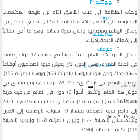
لوبوكلاج Fr
ولفتت المنظمة إلى غياب التناسق التام بين طبيعة المجتمعات
مدونات
المفتوحة على المعلومات، والأنظمة الدكتاتورية التي تتحكم في
وسائل الإعلام ومنصاتها وتشن حروبًا دعائية، وهو ما أدى تلقائياً
منبر الآراء
إلى إضعاف الديمقراطيات.
منوعات
وسجّل التقرير هذا العام رقماً قياسياً مع تصنيف 12 دولة إضافية
في الخانة الحمراء، وهي الدول التي يعيش فيها الصحافيون أوضاعاً
ثقافة و فنون
«سيئة جدا”، ومن بينها بيلاروسيا (المرتبة 153) وروسيا (المرتبة 155)،
ويُصنف الوضع على أنه “سيء جدًا” 28 دولة وهو رقم قياسي في
مؤشر هذا العام. وتشمل أسوأ 10 دول في العالم من حيث حرية
No Result
الصحافة ميانمار (المرتبة 176)، حيث أدى انقلاب شباط/فبراير 2021
إلى تراجع حرية الصحافة بمقدار 10 سنوات، بالإضافة إلى الصين
View All Result
وتركمانستان (المرتبة 177) وإيران (المرتبة 178) وإريتريا (المرتبة
179) وكوريا الشمالية (180).