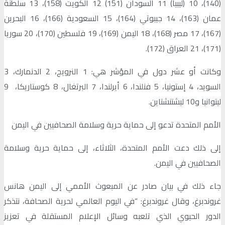
(140)، 10 (ليبيا) 11 السودان (151) 12 الكويت (158)، 13 سلطنة
عمان (163)، 14 جيبوتي (164)، 15 السعودية (166)، 16 البحرين
(167)، 17 مصر (168)، 18 اليمن (169)، 19 فلسطين (170)، 20 سوريا
(171)، 21 العراق (172).
وكانت أو عشر دول في المؤشر هي: 1 النرويج، 2 الدنمارك، 3
السويد، 4 إستونيا، 5 فنلندا، 6 أيرلندا، 7 البرتغال، 8 كوستاريكا، 9
ليتوانيا و10 ليشتنشتاين.
الأمم المتحدة تدعو إلى حماية حرية وسلامة الصحافيين في اليمن
إلى ذلك دعت الأمم المتحدة، الثلاثاء، إلى حماية حرية وسلامة
الصحافيين في اليمن.
جاء ذلك في بيان صادر عن المبعوث الأممي إلى اليمن هانس
غروندبرغ، وقال غروندبرغ: “في اليوم العالمي لحرية الصحافة، نتذكر
الدور الحيوي الذي تلعبه وسائل الإعلام المستقلة في تعزيز