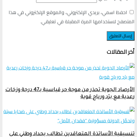
احفظ اسمي، بريدي الإلكتروني، والموقع الإلكتروني في هذا
المتصفح لاستخدامها المرة المقبلة في تعليقي.
أخر المقالات
الأرصاد الجوية تحذر من موجة حر قياسية بـ47 درجة وزخات
رعدية مع برَد ورياح قوية
تنسيقية الأساتذة المتعاقدين تطالب بحداد وطني على