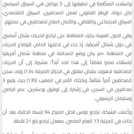
واستندت المنظّمة في تصنيفها إلى 5 عوامل هي السياق السياسي
لكل دولة، الإطار القانوني لعمل الصحافيين، السياق الاقتصادي،
السياق الاجتماعي والثقافي، والأمان المتاح للصحافيين في عملهم.
وفي الدول العربية، ركزت المنظمة على تراجع الحريات بشكل أساسي
في دول شمال أفريقيا، إذ جاء في تحليلها الخاص لأوضاع الحريات
في المنطقة «لم يكن وضع الصحافة في منطقة شمال أفريقيا
(باستثناء مصر) مقلقاً إلى هذا الحد أبداً”. مشيرة إلى أن الحريات
الصحافية تدهورت بشكل مقلق في الجزائر (المرتبة 134) وبات سجن
الصحافيين أمراً شائعاً، وكذلك الأمر في المغرب (135) حيث يقبع 3
صحافيين في السجن، في إشارة إلى توفيق بوعشرين، عمر الراضي
وسليمان الريسوني.
وأعلنت الشبكة، تراجع تونس لتحتل المركز 94 للسنة الحالية، بعد أن
كانت في المرتبة 73 العام الماضي، بمعدل تراجع بلغ 21 نقطة.