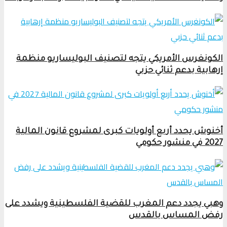
الكونغرس الأمريكي يتجه لتصنيف البوليساريو منظمة
إرهابية بدعم ثنائي حزبي
أخنوش يحدد أربع أولويات كبرى لمشروع قانون المالية
2027 في منشور حكومي
وهبي يجدد دعم المغرب للقضية الفلسطينية ويشدد على
رفض المساس بالقدس