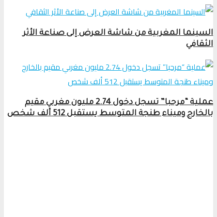
السينما المغربية من شاشة العرض إلى صناعة الأثر
الثقافي
عملية “مرحبا” تسجل دخول 2.74 مليون مغربي مقيم
بالخارج وميناء طنجة المتوسط يستقبل 512 ألف شخص