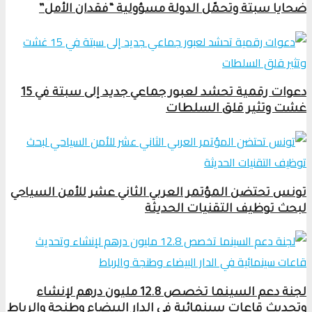
ضحايا سبتة وتحمّل الدولة مسؤولية “فقدان الأمل”
دعوات رقمية تحشد لعبور جماعي جديد إلى سبتة في 15
غشت وتثير قلق السلطات
تونس تحتضن المؤتمر العربي الثاني عشر للأمن السياحي
لبحث توظيف التقنيات الحديثة
لجنة دعم السينما تخصص 12.8 مليون درهم لإنشاء
وتحديث قاعات سينمائية في الدار البيضاء وطنجة والرباط