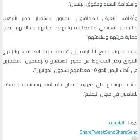
واستدامة السلام وحقوق الإنسان”.
وأضاف: “يتعرض الصحافيون اليمنيون باستمرار لخطر الترهيب
والاحتجاز التعسفي والمضايقة والتهديد بحياتهم وعائلاتهم.. يجب
حماية حريتهم وسلامتهم”.
‏وجدد دعوته جميع الأطراف إلى “حماية حرية الصحافة، والإفراج
الفوري وغير المشروط عن جميع الصحفيين والإعلاميين المحتجزين
في أنحاء ‎اليمن (نحو 10 معظمهم بسجون الحوثيين)”.
وشدد غروندبرغ على ضرورة “ضمان بيئة آمنة ومستقلة وممكنة
للعاملين في مجال الإعلام”.
Tags:
الرئيسية
Share
Tweet
Send
Share
Send