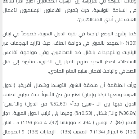
وقالت الشبكة في تقريرها، إن “ترهيب الصحافيين أصبح أمرا شائعا
في الساحة التونسية، حيث يتعرض الفاعلون الإعلاميون لأعمال
العنف على أيدي المتظاهرين”.
كما يشهد الوضع تراجعا في بقية الدول العربية، خصوصاً في لبنان
(130) «المهدد بالغرق في دوامة العنف، حيث تتزايد الهجمات عبر
الإنترنت والتهديدات بالقتل ضد الصحافيين. وفي مواجهة تقاعس
السلطات، اضطر العديد منهم للفرار إلى الخارج»، مشيرة إلى قتل
الصحافي والباحث لقمان سليم العام الماضي.
ورأت المنظمة أن منطقة الشرق الأوسط وشمال أفريقيا (الدول
العربية ومعها تركيا وإيران) تعتبر من بين الأسوأ، حيث يتراوح تصنيف
الدول فيها بين الـ «سيئ جداً» (52.63% من الدول) والـ”سيئ”
(36.84%) والـ”إشكالي (10.53%). وفيما يلي ترتيب الدول العربية: 1جزر
القمر (83)، 2 تونس ( 94)، 3 موريتانيا (97)، 4 قطر (119) 5 ـ لبنان
(130)، 6 الجزائر (134) 7 المغرب (135) ، الإمارات (138)، 9 الصومال