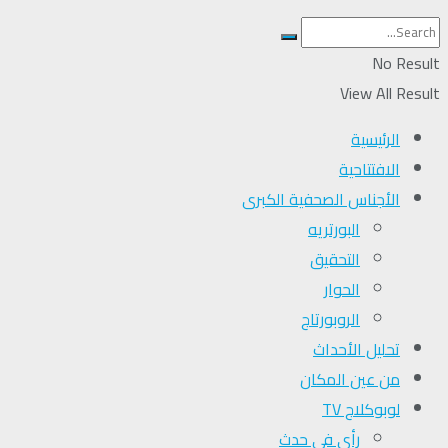
No Result
View All Result
الرئيسية
الافتتاحية
الأجناس الصحفية الكبرى
البورتريه
التحقیق
الحوار
الروبورتاج
تحلیل الأحداث
من عين المكان
لوبوكلاج TV
رأي في حدث