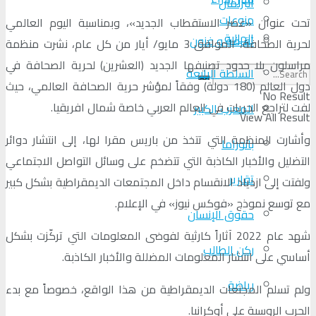
البرلمان
منوعات
تحت عنوان «عصر الاستقطاب الجديد»، وبمناسبة اليوم العالمي
الجالية
ثقافة و فنون
لحرية الصحافة، الموافق 3 مايو/ أيار من كل عام، نشرت منظمة
مراسلون بلا حدود تصنيفها الجديد (العشرين) لحرية الصحافة في
السلطة الرابعة
دول العالم (180 دولة) وفقاً لمؤشر حرية الصحافة العالمي، حيث
No Result
لفت لتراجع الحريات في العالم العربي خاصة شمال افريقيا.
المغرب الكبير
View All Result
وأشارت المنظمة التي تتخذ من باريس مقرا لها، إلى انتشار دوائر
بانوراما
التضليل والأخبار الكاذبة التي تتضخم على وسائل التواصل الاجتماعي
تقارير
ولفتت إلى ازدياد الانقسام داخل المجتمعات الديمقراطية بشكل كبير
مع توسع نموذج «فوكس نيوز» في الإعلام.
حقوق الإنسان
شهد عام 2022 آثاراً كارثية لفوضى المعلومات التي تركّزت بشكل
ركن الطالب
أساسي على انتشار المعلومات المضللة والأخبار الكاذبة.
رياضة
ولم تسلم المجتعات الديمقراطية من هذا الواقع، خصوصاً مع بدء
الحرب الروسية على أوكرانيا.