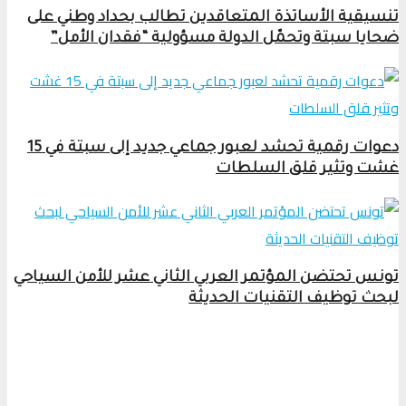
تنسيقية الأساتذة المتعاقدين تطالب بحداد وطني على
ضحايا سبتة وتحمّل الدولة مسؤولية “فقدان الأمل”
دعوات رقمية تحشد لعبور جماعي جديد إلى سبتة في 15
غشت وتثير قلق السلطات
تونس تحتضن المؤتمر العربي الثاني عشر للأمن السياحي
لبحث توظيف التقنيات الحديثة