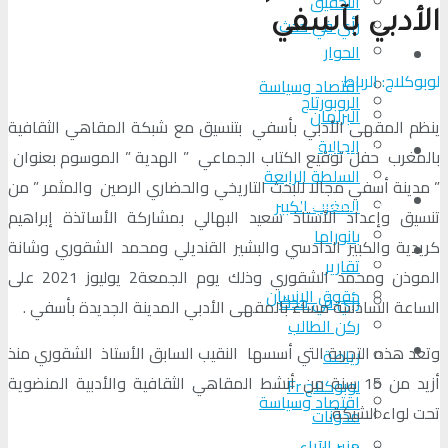
التحقیق
الأدبي بآسفي
رأي في حدث
الحوار
المزيد
لوبوكلاج: الرباط
اقتصاد وسياسة
الروبورتاج
البرلمان
ينظم المقهى الأدبي بأسفي بتنسيق مع شبكة المقاهي الثقافية
الجالية
تحلیل الأحداث
بالمغرب حفل توقيع الكتاب الجماعي ” الهدية ” الموسوم بعنوان
السلطة الرابعة
” مدينة أسفي مجالا للبحث التاريخي والحضاري الرصين والمثمر ” من
من عين المكان
المغرب الكبير
تنسيق وإعداد الأستاذ سعيد البهالي بمشاركة الأساتذة إبراهيم
بانوراما
كريدية والكبير الدادسي والبشير القنديلي ومحمد الشقوري وشانة
لوبوكلاج TV
تقارير
الموذن ومحمد الشقوري وذلك يوم الجمعة2 يوليوز 2021 على
حقوق الإنسان
رأي في حدث
الساعة السادسة مساء بالمقهى الأدبي المدينة الجديدة بأسفي .
ركن الطالب
المزيد
وتعد هذه التجربة التي أسسها النقيب السابق الأستاذ الشقوري منذ
رياضة
أزيد من 15 سنة من أنشط المقاهي الثقافية والأدبية المنضوية
لوبوكلاج Fr
اقتصاد وسياسة
تحت لواء الشبكة.
مدونات
منبر الآراء