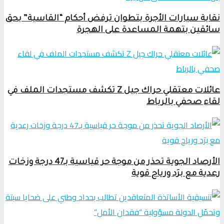
نقابة سيارات الأجرة بتطوان ترفض أحكام “القاسية” بحق
سائقين بتهمة المساعدة على الهجرة
عائلات معتقلي حراك جيل Z تكشف مستجدات الملف في
لقاء صحفي بالرباط
الأرصاد الجوية تحذر من موجة حر قياسية بـ47 درجة وزخات
رعدية مع برَد ورياح قوية