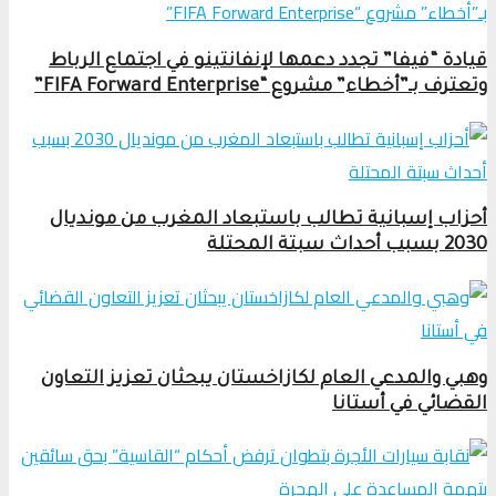
قيادة “فيفا” تجدد دعمها لإنفانتينو في اجتماع الرباط
وتعترف بـ”أخطاء” مشروع “FIFA Forward Enterprise”
أحزاب إسبانية تطالب باستبعاد المغرب من مونديال
2030 بسبب أحداث سبتة المحتلة
وهبي والمدعي العام لكازاخستان يبحثان تعزيز التعاون
القضائي في أستانا