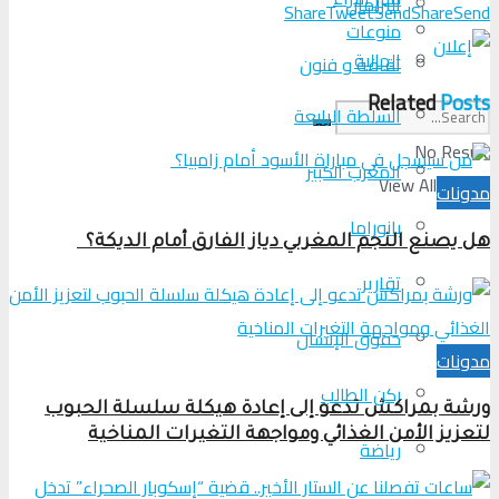
البرلمان
Share
Tweet
Send
Share
Send
منوعات
الجالية
ثقافة و فنون
Related
Posts
السلطة الرابعة
No Result
المغرب الكبير
View All Result
مدونات
بانوراما
هل يصنع النجم المغربي دياز الفارق أمام الديكة؟
تقارير
حقوق الإنسان
مدونات
ركن الطالب
ورشة بمراكش تدعو إلى إعادة هيكلة سلسلة الحبوب
لتعزيز الأمن الغذائي ومواجهة التغيرات المناخية
رياضة