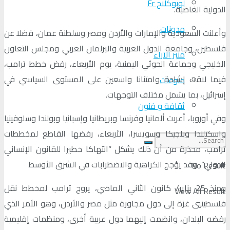
لوبوكلاج Fr
الدولية الغاضبة.
مدونات
وأعلنت السعودية والإمارات والأردن ومصر وسلطنة عمان، فضلا عن
فلسطين، وجامعة الدول العربية والبرلمان العربي ومجلس التعاون
منبر الآراء
الخليجي وجماعة الحوثي اليمنية، يوم الأربعاء، رفض خطط ترامب،
فيما لاقت إشادة وامتنانا واسعين على المستوى السياسي في
منوعات
إسرائيل، بما يشمل مختلف التوجهات.
ثقافة و فنون
وفي أوروبا، أعربت ألمانيا وفرنسا وبريطانيا وإسبانيا وبولندا وسلوفينيا
واسكتلندا وبلجيكا وسويسرا، الأربعاء، رفضها القاطع لمخططات
ترامب، محذرة من أن ذلك يشكل “انتهاكا خطيرا للقانون الإنساني
الدولي”، وقد يؤجج الكراهية والاضطرابات في الشرق الأوسط
No Result
ومنذ 25 يناير/ كانون الثاني الماضي، يروج ترامب لمخطط نقل
View All Result
فلسطينيي غزة إلى دول مجاورة مثل مصر والأردن، وهو الأمر الذي
رفضه البلدان، وانضمت إليهما دول عربية أخرى، ومنظمات إقليمية