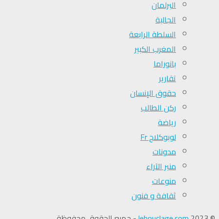
البرلمان
الجالية
السلطة الرابعة
المغرب الكبير
بانوراما
تقارير
حقوق الإنسان
ركن الطالب
رياضة
لوبوكلاج Fr
مدونات
منبر الآراء
منوعات
ثقافة و فنون
© 2023
lebouclage.com
- جميع الحقوق محفوظة.