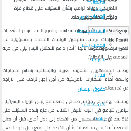
البرلمان
منوعات
الأمريكي دونالد ترامب بشأن الاستيلاء على قطاع غزة
الجالية
ثقافة و فنون
وتهجير الفلسطينيين منه.
السلطة الرابعة
ورفع المحتجون الأعلام الفلسطينية والموريتانية، ورددوا شعارات
تنتقد تصريحات ترامب، متهمين الولايات المتحدة بالمسؤولية عن
No Result
المغرب الكبير
تدمير غزة، ووصفوها بأنها “أكبر داعم للاحتلال الإسرائيلي في حربه
View All Result
المدمرة على القطاع”.
بانوراما
وطالب المتظاهرون الشعوب العربية والإسلامية بتنظيم احتجاجات
تقارير
واسعة أمام السفارات الأمريكية من أجل إجبار ترامب على التراجع
عن تصريحاته.
حقوق الإنسان
وكشف ترامب في مؤتمر صحافي جمعه مع رئيس الوزراء الإسرائيلي
ركن الطالب
بنيامين نتنياهو في البيت الأبيض الثلاثاء، عن عزم بلاده الاستيلاء على
رياضة
غزة بعد تهجير الفلسطينيين من القطاع إلى دول أخرى، قبل أن يعلن
الجمعة أنه “ليس مستعجلا” بشأن الخطة على وقع سيل ردود الفعل