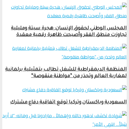
المجلس الوطني لحقوق الإنسان: هجرة سبتة ومليلية
تجاوزت منطق الفقر وأصبحت ظاهرة رقمية معقدة
المنظمة الديمقراطية للشغل تطالب بتمثيلية برلمانية
لمغاربة العالم وتحذر من “مواطنة منقوصة”
السعودية وباكستان وتركيا توقع اتفاقية دفاع مشترك