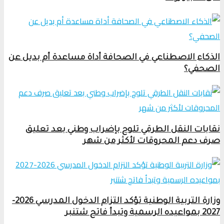
الذكاء الاصطناعي في الصحافة أداة مساعدة أم بديل عن
الصحفي؟
نقابات النقل الطرقي تلوح بإضراب وطني بعد تعليق
صرف دعم المحروقات لأكثر من شهر
وزارة التربية الوطنية تؤكد التزام الدخول المدرسي 2026-
2027 بمواعيده الرسمية وتبدأ فاتح شتنبر