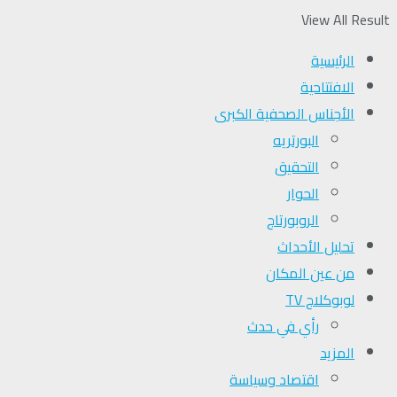
View All Result
الرئيسية
الافتتاحية
الأجناس الصحفية الكبرى
البورتريه
التحقیق
الحوار
الروبورتاج
تحلیل الأحداث
من عين المكان
لوبوكلاج TV
رأي في حدث
المزيد
اقتصاد وسياسة