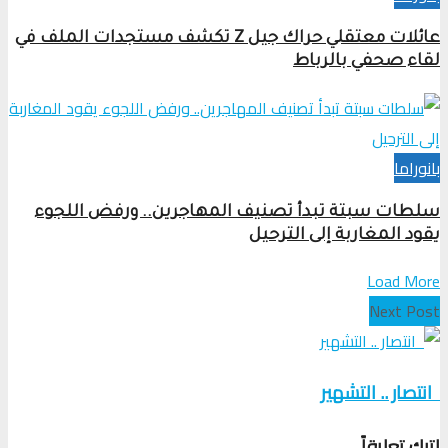
عائلات معتقلي حراك جيل Z تكشف مستجدات الملف في
لقاء صحفي بالرباط
بانوراما
سلطات سبتة تبدأ تصنيف المهاجرين.. ورفض اللجوء
يقود المغاربة إلى الترحيل
Load More
Next Post
انتصار .. التشهير
اترك تعليقاً