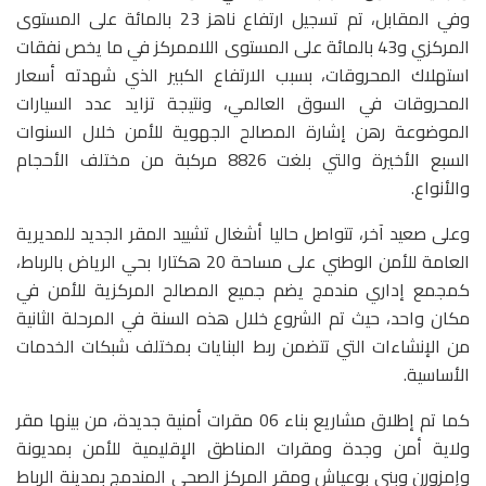
وفي المقابل، تم تسجيل ارتفاع ناهز 23 بالمائة على المستوى
المركزي و43 بالمائة على المستوى اللاممركز في ما يخص نفقات
استهلاك المحروقات، بسبب الارتفاع الكبير الذي شهدته أسعار
المحروقات في السوق العالمي، ونتيجة تزايد عدد السيارات
الموضوعة رهن إشارة المصالح الجهوية للأمن خلال السنوات
السبع الأخيرة والتي بلغت 8826 مركبة من مختلف الأحجام
والأنواع.
وعلى صعيد آخر، تتواصل حاليا أشغال تشييد المقر الجديد للمديرية
العامة للأمن الوطني على مساحة 20 هكتارا بحي الرياض بالرباط،
كمجمع إداري مندمج يضم جميع المصالح المركزية للأمن في
مكان واحد، حيث تم الشروع خلال هذه السنة في المرحلة الثانية
من الإنشاءات التي تتضمن ربط البنايات بمختلف شبكات الخدمات
الأساسية.
كما تم إطلاق مشاريع بناء 06 مقرات أمنية جديدة، من بينها مقر
ولاية أمن وجدة ومقرات المناطق الإقليمية للأمن بمديونة
وإمزورن وبني بوعياش ومقر المركز الصحي المندمج بمدينة الرباط