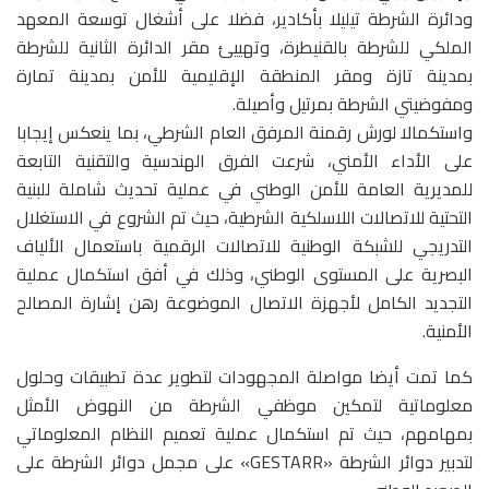
ودائرة الشرطة تيليلا بأكادير، فضلا على أشغال توسعة المعهد
الملكي للشرطة بالقنيطرة، وتهييئ مقر الدائرة الثانية للشرطة
بمدينة تازة ومقر المنطقة الإقليمية للأمن بمدينة تمارة
ومفوضيتي الشرطة بمرتيل وأصيلة.
واستكمالا لورش رقمنة المرفق العام الشرطي، بما ينعكس إيجابا
على الأداء الأمني، شرعت الفرق الهندسية والتقنية التابعة
للمديرية العامة للأمن الوطني في عملية تحديث شاملة للبنية
التحتية للاتصالات اللاسلكية الشرطية، حيث تم الشروع في الاستغلال
التدريجي للشبكة الوطنية للاتصالات الرقمية باستعمال الألياف
البصرية على المستوى الوطني، وذلك في أفق استكمال عملية
التجديد الكامل لأجهزة الاتصال الموضوعة رهن إشارة المصالح
الأمنية.
كما تمت أيضا مواصلة المجهودات لتطوير عدة تطبيقات وحلول
معلوماتية لتمكين موظفي الشرطة من النهوض الأمثل
بمهامهم، حيث تم استكمال عملية تعميم النظام المعلوماتي
لتدبير دوائر الشرطة «GESTARR» على مجمل دوائر الشرطة على