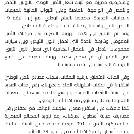
وتشخيصية مميزة، مع تثبيت شعار الأمن الوطني باللونين الأحمر
والأخضر في الواجهة الأمامية وعلى الأبواب الجانبية للمركبات
والدراجات الجديدة، مصحوبا بالعلم الوطني، مع إبراز الرقم 19
الخاص بتلقي واستقبال طلبات النجدة ونداءات المواطنين.
وقد تم التمييز في هذه الهوية البصرية بين مركبات الأمن
العمومي وشرطة النجدة التي تحمل اللون الأبيض، وبين سيارات
مجموعات التدخل في الأعمال النظامية التي تحمل اللون الأزرق،
ومن المقرر أن يتم تعميم هذه الهوية البصرية على جميع
المركبات التي ستدخل الخدمة مستقبلا.
وفي الجانب المتعلق بترشيد النفقات، سجلت مصالح الأمن الوطني
استقرارا في نفقات استهلاك الماء والكهرباء، رغم إحداث العديد
من البنيات الشرطية الجديدة وتوسيع قاعدة استعمال المعدات
المعلوماتية على مستوى مقرات الأمن الوطني.
كما حافظت على استقرار معدل استهلاك الهاتف مع انخفاض في
مصاريف صيانة أسطول المركبات، رغم تزويد المصالح المركزية
واللاممركزة للأمن بـ 991 مركبة جديدة خلال السنة الجارية،
وتجديد أسطول المركبات الأمنية في حدود 73 بالمائة.