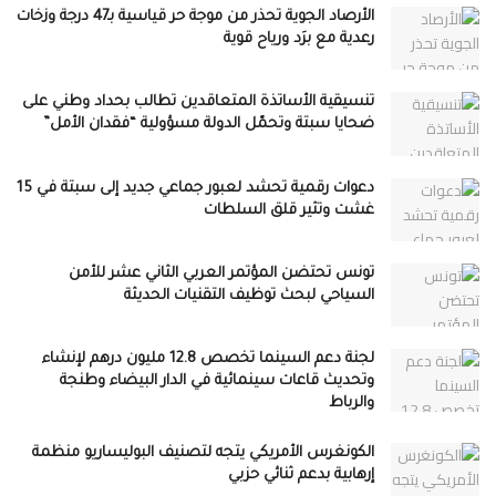
الأرصاد الجوية تحذر من موجة حر قياسية بـ47 درجة وزخات
رعدية مع برَد ورياح قوية
تنسيقية الأساتذة المتعاقدين تطالب بحداد وطني على
ضحايا سبتة وتحمّل الدولة مسؤولية “فقدان الأمل”
دعوات رقمية تحشد لعبور جماعي جديد إلى سبتة في 15
غشت وتثير قلق السلطات
تونس تحتضن المؤتمر العربي الثاني عشر للأمن
السياحي لبحث توظيف التقنيات الحديثة
لجنة دعم السينما تخصص 12.8 مليون درهم لإنشاء
وتحديث قاعات سينمائية في الدار البيضاء وطنجة
والرباط
الكونغرس الأمريكي يتجه لتصنيف البوليساريو منظمة
إرهابية بدعم ثنائي حزبي